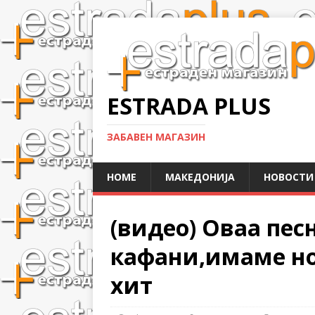
ESTRADA PLUS
ЗАБАВЕН МАГАЗИН
HOME
МАКЕДОНИЈА
НОВОСТИ
(видео) Оваа песн
кафани,имаме н
хит