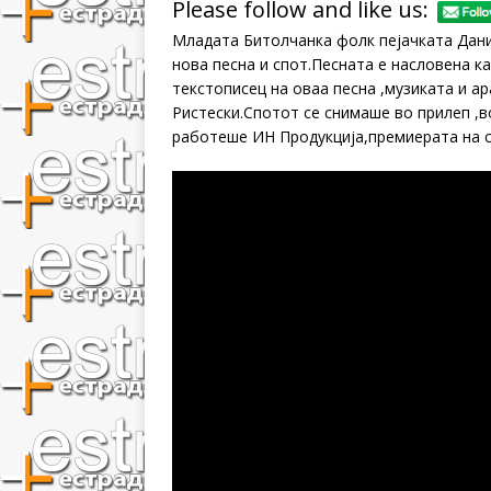
Please follow and like us:
Младата Битолчанка фолк пејачката Дани
нова песна и спот.Песната е насловена ка
текстописец на оваа песна ,музиката и а
Ристески.Спотот се снимаше во прилеп ,в
работеше ИН Продукција,премиерата на 