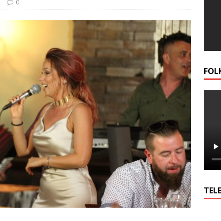
и
0
FOL
TELE