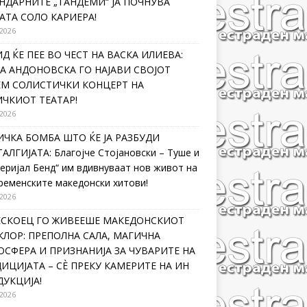
НДАРНИТЕ „ТАНДЕМИ“ ЈА ПОЧНУВА
АТА СОЛО КАРИЕРА!
 2026
Д ЌЕ ПЕЕ ВО ЧЕСТ НА ВАСКА ИЛИЕВА:
А АНДОНОВСКА ГО НАЈАВИ СВОЈОТ
ЕМ СОЛИСТИЧКИ КОНЦЕРТ НА
ЧКИОТ ТЕАТАР!
 2026
ЧКА БОМБА ШТО ЌЕ ЈА РАЗБУДИ
АЛГИЈАТА: Благојче Стојановски – Туше и
еријал Бенд“ им вдивнуваат нов живот на
ременските македонски хитови!
 2026
ЛЕСКОЕЦ ГО ЖИВЕЕШЕ МАКЕДОНСКИОТ
ЛОР: ПРЕПОЛНА САЛА, МАГИЧНА
СФЕРА И ПРИЗНАНИЈА ЗА ЧУВАРИТЕ НА
ИЦИЈАТА – СÈ ПРЕКУ КАМЕРИТЕ НА ИН
УКЦИЈА!
 2026