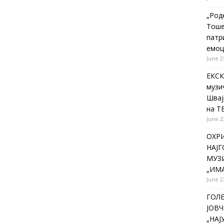
„Род
Тоше
патр
емоц
June 2
ЕКСК
музи
Швај
на Т
June 2
ОХР
НАЈ
МУЗИ
„ИМА
June 2
ГОЛ
ЈОВЧ
„НА