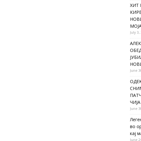
ХИТ 
КИР
НОВ
МОЈА
July 3,
АЛЕК
ОБЕ
ЈУБИ
НОВ
June 3
ОДЕ
СНИ
ПАТЧ
ЧИЈА
June 3
Леге
во о
кај 
June 2