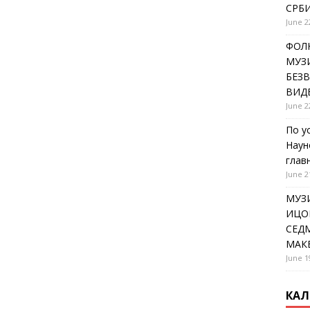
СРБИ
June 2
ФОЛК
МУЗИ
БЕЗ
ВИД
June 2
По у
Наун
глав
June 2
МУЗ
ИЦОВ
СЕДМ
МАК
June 1
КАЛ