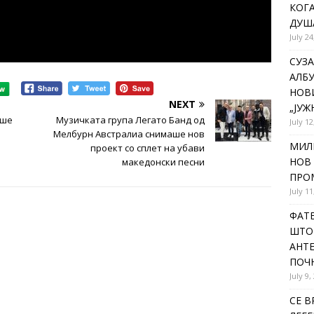
КОГА
ДУША
July 24
СУЗА
АЛБУ
НОВ
NEXT
„ЈУЖ
аше
Музичката група Легато Банд од
July 12
Мелбурн Австралиа снимаше нов
МИЛ
проект со сплет на убави
НОВ 
македонски песни
ПРОМ
July 11
ФАТЕ
ШТО 
АНТЕ
ПОЧ
July 9,
СЕ В