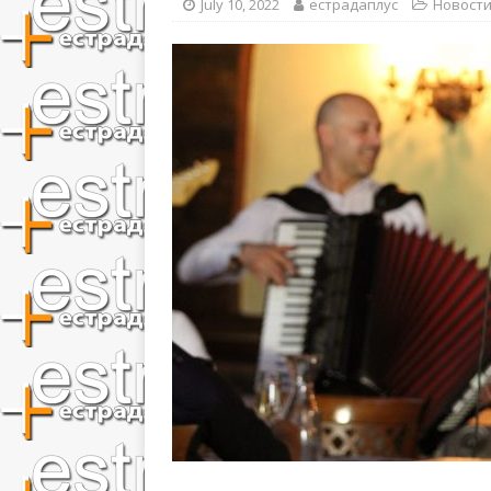
July 10, 2022
естрадаплус
Новост