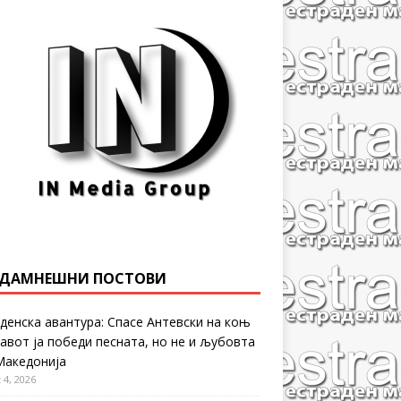
ДАМНЕШНИ ПОСТОВИ
денска авантура: Спасе Антевски на коњ
равот ја победи песната, но не и љубовта
Македонија
 4, 2026