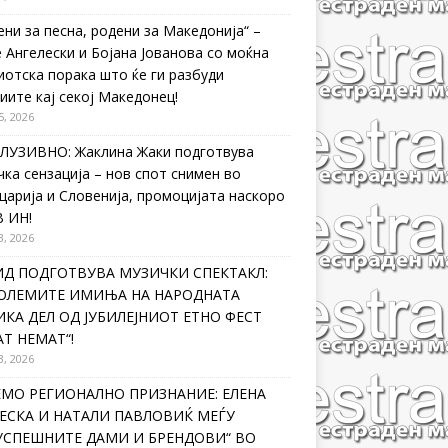
ени за песна, родени за Македонија“ –
 Ангелески и Бојана Јованова со моќна
иотска порака што ќе ги разбуди
иите кај секој Македонец!
5, 2026
ЛУЗИВНО: Жаклина Жаки подготвува
чка сензација – нов спот снимен во
царија и Словенија, промоцијата наскоро
В ИН!
3, 2026
ИД ПОДГОТВУВА МУЗИЧКИ СПЕКТАКЛ:
ГОЛЕМИТЕ ИМИЊА НА НАРОДНАТА
КА ДЕЛ ОД ЈУБИЛЕЈНИОТ ЕТНО ФЕСТ
Т НЕМАТ“!
3, 2026
ЕМО РЕГИОНАЛНО ПРИЗНАНИЕ: ЕЛЕНА
ЕСКА И НАТАЛИ ПАВЛОВИЌ МЕЃУ
ЈУСПЕШНИТЕ ДАМИ И БРЕНДОВИ“ ВО