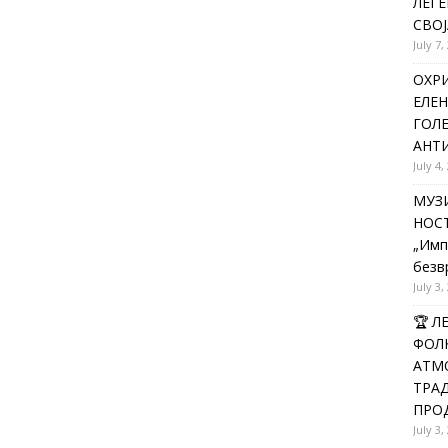
ЛЕГЕ
СВОЈ
July 7,
ОХРИ
ЕЛЕН
ГОЛ
АНТИ
July 4,
МУЗИ
НОСТ
„Имп
безв
July 3,
🏆 
ФОЛК
АТМО
ТРАД
ПРОД
July 3,