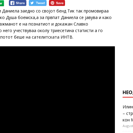
 Даниела заедно со својот бенд Тик так промовираа
ко Душа боемска,а за првпат Даниела се јавува и како
ражманот е на познатиот и докажан Славко
о него учествуваа околу триесетина статисти а го
спотот беше на сателитската ИНТВ.
НЕО
Илин
– ст
кон 
August