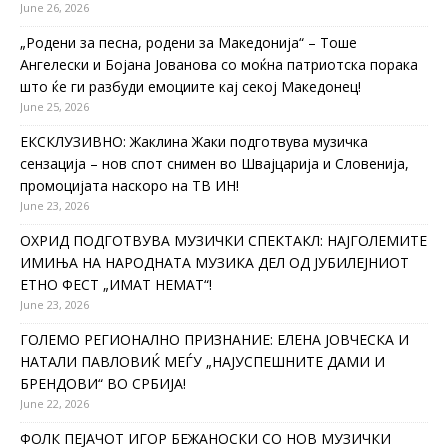
June 26, 2026
„Родени за песна, родени за Македонија“ – Тоше
Ангелески и Бојана Јованова со моќна патриотска порака
што ќе ги разбуди емоциите кај секој Македонец!
June 25, 2026
ЕКСКЛУЗИВНО: Жаклина Жаки подготвува музичка
сензација – нов спот снимен во Швајцарија и Словенија,
промоцијата наскоро на ТВ ИН!
June 23, 2026
ОХРИД ПОДГОТВУВА МУЗИЧКИ СПЕКТАКЛ: НАЈГОЛЕМИТЕ
ИМИЊА НА НАРОДНАТА МУЗИКА ДЕЛ ОД ЈУБИЛЕЈНИОТ
ЕТНО ФЕСТ „ИМАТ НЕМАТ“!
June 23, 2026
ГОЛЕМО РЕГИОНАЛНО ПРИЗНАНИЕ: ЕЛЕНА ЈОВЧЕСКА И
НАТАЛИ ПАВЛОВИЌ МЕЃУ „НАЈУСПЕШНИТЕ ДАМИ И
БРЕНДОВИ“ ВО СРБИЈА!
June 22, 2026
ФОЛК ПЕЈАЧОТ ИГОР БЕЖАНОСКИ СО НОВ МУЗИЧКИ