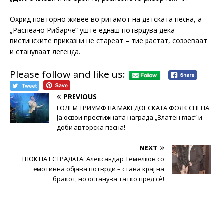
Охрид повторно живее во ритамот на детската песна, а
„Распеано Рибарче“ уште еднаш потврдува дека
вистинските приказни не стареат – тие растат, созреваат
и стануваат легенда.
Please follow and like us:
PREVIOUS
ГОЛЕМ ТРИУМФ НА МАКЕДОНСКАТА ФОЛК СЦЕНА:
Ја освои престижната награда „Златен глас“ и
доби авторска песна!
NEXT
ШОК НА ЕСТРАДАТА: Александар Темелков со
емотивна објава потврди – става крај на
бракот, но останува татко пред сè!