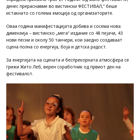
денес прераснавме во вистински ФЕСТИВАЛ,“ беше
истакнато со голема емоција од организаторите.
Оваа година манифестацијата добива и сосема нова
димензија – вистинско „мега“ издание со 48 пејачи, 43
нови песни и околу 50 танчери, кои заедно создаваат
сцена полна со енергија, боја и детска радост.
За енергијата на сцената и беспрекорната атмосфера се
грижи Жито Леб, верен соработник од првиот ден на
фестивалот.