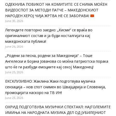
ОДЕКНУВА ПОВИКОТ НА КОМИТИТЕ: СЕ СНИМА МОЌЕН
ВИДЕОСПОТ ЗА МЕТОДИ ПАТЧЕ – МАКЕДОНСКИОТ
НАРОДЕН ХЕРОЈ ЧИЈА ЖРТВА НЕ СЕ ЗАБОРАВА!
June 30, 2026
Легендите повторно заедно: „Кисми“ се враќа во
оригиналниот состав и ја буди носталгијата кај
македонската публика!
June 26, 2026
„Родени за песна, родени за Македонија“ – Тоше
Ангелески и Бојана Јованова со моќна патриотска порака
што ќе ги разбуди емоциите кај секој Македонец!
June 25, 2026
ЕКСКЛУЗИВНО: Жаклина Жаки подготвува музичка
сензација – нов спот снимен во Швајцарија и Словенија,
промоцијата наскоро на ТВ ИН!
June 23, 2026
ОХРИД ПОДГОТВУВА МУЗИЧКИ СПЕКТАКЛ: НАЈГОЛЕМИТЕ
ИМИЊА НА НАРОДНАТА МУЗИКА ДЕЛ ОД ЈУБИЛЕЈНИОТ