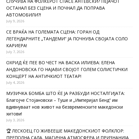
СЛУЧУВА НА ФОЛКЕРОТ СПАСЕ АНТЕВСКИ? ПЕЈАЧОТ
ОСТАНАЛ БЕЗ СЦЕНА И ПОЧНАЛ ДА ПОПРАВА
АВТОМОБИЛИ?!
July 9, 2026
СЕ ВРАЌА НА ГОЛЕМАТА СЦЕНА: ГОРАН ОД
ЛЕГЕНДАРНИТЕ „ТАНДЕМИ“ ЈА ПОЧНУВА СВОЈАТА СОЛО
КАРИЕРА!
July 7, 2026
ОХРИД ЌЕ ПЕЕ ВО ЧЕСТ НА ВАСКА ИЛИЕВА: ЕЛЕНА
АНДОНОВСКА ГО НАЈАВИ СВОЈОТ ГОЛЕМ СОЛИСТИЧКИ
КОНЦЕРТ НА АНТИЧКИОТ ТЕАТАР!
July 4, 2026
МУЗИЧКА БОМБА ШТО ЌЕ ЈА РАЗБУДИ НОСТАЛГИЈАТА:
Благојче Стојановски – Туше и „Империјал Бенд“ им
вдивнуваат нов живот на безвременските македонски
хитови!
July 3, 2026
🏆 ЛЕСКОЕЦ ГО ЖИВЕЕШЕ МАКЕДОНСКИОТ ФОЛКЛОР:
ПРЕПОЛНА САЛА, МАГИЧНА АТМОСФЕРА И ПРИЗНАНИЈА