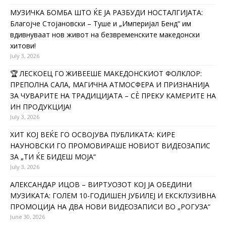
МУЗИЧКА БОМБА ШТО ЌЕ ЈА РАЗБУДИ НОСТАЛГИЈАТА:
Благојче Стојановски – Туше и „Империјал Бенд“ им
вдивнуваат нов живот на безвременските македонски
хитови!
July 3, 2026
🏆 ЛЕСКОЕЦ ГО ЖИВЕЕШЕ МАКЕДОНСКИОТ ФОЛКЛОР:
ПРЕПОЛНА САЛА, МАГИЧНА АТМОСФЕРА И ПРИЗНАНИЈА
ЗА ЧУВАРИТЕ НА ТРАДИЦИЈАТА – СÈ ПРЕКУ КАМЕРИТЕ НА
ИН ПРОДУКЦИЈА!
July 3, 2026
ХИТ КОЈ ВЕЌЕ ГО ОСВОЈУВА ПУБЛИКАТА: КИРЕ
НАУНОВСКИ ГО ПРОМОВИРАШЕ НОВИОТ ВИДЕОЗАПИС
ЗА „ТИ ЌЕ БИДЕШ МОЈА“
July 3, 2026
АЛЕКСАНДАР ИЦОВ – ВИРТУОЗОТ КОЈ ЈА ОБЕДИНИ
МУЗИКАТА: ГОЛЕМ 10-ГОДИШЕН ЈУБИЛЕЈ И ЕКСКЛУЗИВНА
ПРОМОЦИЈА НА ДВА НОВИ ВИДЕОЗАПИСИ ВО „РОГУЗА“
June 30, 2026