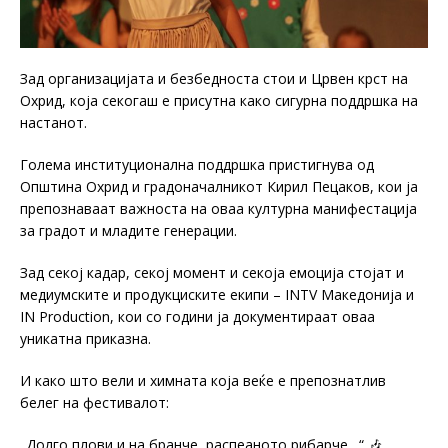
Зад организацијата и безбедноста стои и Црвен крст на
Охрид, која секогаш е присутна како сигурна поддршка на
настанот.
Голема институционална поддршка пристигнува од
Општина Охрид и градоначалникот Кирил Пецаков, кои ја
препознаваат важноста на оваа културна манифестација
за градот и младите генерации.
Зад секој кадар, секој момент и секоја емоција стојат и
медиумските и продукциските екипи – INTV Македонија и
IN Production, кои со години ја документираат оваа
уникатна приказна.
И како што вели и химната која веќе е препознатлив
белег на фестивалот:
„Долго плови и на бранче, распеаното рибарче…“ 🎶