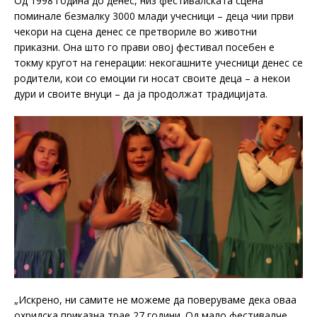
Од 1998 година до денес, низ фестивалската сцена
поминале безмалку 3000 млади учесници – деца чии први
чекори на сцена денес се претвориле во животни
приказни. Она што го прави овој фестивал посебен е
токму кругот на генерации: некогашните учесници денес се
родители, кои со емоции ги носат своите деца – а некои
дури и своите внуци – да ја продолжат традицијата.
„Искрено, ни самите не можеме да поверуваме дека оваа
охридска приказна трае 27 години. Од мало фестивалче,