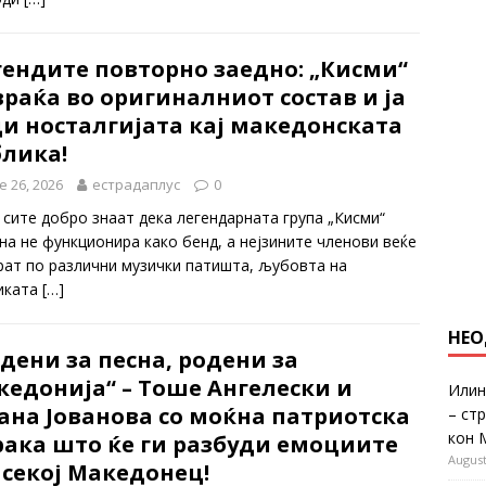
гендите повторно заедно: „Кисми“
враќа во оригиналниот состав и ја
и носталгијата кај македонската
блика!
e 26, 2026
естрадаплус
0
 сите добро знаат дека легендарната група „Кисми“
на не функционира како бенд, а нејзините членови веќе
рат по различни музички патишта, љубовта на
иката
[…]
НЕО
дени за песна, родени за
кедонија“ – Тоше Ангелески и
Илин
ана Јованова со моќна патриотска
– ст
кон 
рака што ќе ги разбуди емоциите
August
 секој Македонец!