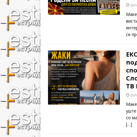
Jun
Маке
вист
инте
се п
ЕК
под
спо
Сл
ТВ 
Jun
Маке
уште
со м
[…]