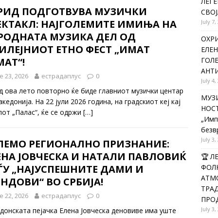
ЛЕГЕ
РИД ПОДГОТВУВА МУЗИЧКИ
СВОЈ
ЕКТАКЛ: НАЈГОЛЕМИТЕ ИМИЊА НА
July 7,
РОДНАТА МУЗИКА ДЕЛ ОД
ОХРИ
БИЛЕЈНИОТ ЕТНО ФЕСТ „ИМАТ
ЕЛЕН
МАТ“!
ГОЛ
АНТИ
e 23, 2026
естрадаплус
0
July 4,
д ова лето повторно ќе биде главниот музички центар
МУЗИ
кедонија. На 22 јули 2026 година, на градскиот кеј кај
НОСТ
лот „Палас“, ќе се одржи
[…]
„Имп
безв
July 3,
ЛЕМО РЕГИОНАЛНО ПРИЗНАНИЕ:
ЕНА ЈОВЧЕСКА И НАТАЛИ ПАВЛОВИЌ
🏆 
ЃУ „НАЈУСПЕШНИТЕ ДАМИ И
ФОЛК
АТМО
ЕНДОВИ“ ВО СРБИЈА!
ТРАД
e 22, 2026
естрадаплус
0
ПРОД
July 3,
донската пејачка Елена Јовческа деновиве има уште