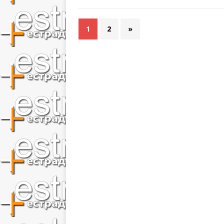
1
2
»