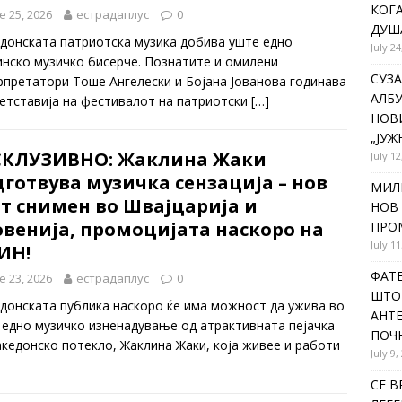
КОГА
e 25, 2026
естрадаплус
0
ДУША
донската патриотска музика добива уште едно
July 24
инско музичко бисерче. Познатите и омилени
СУЗА
рпретатори Тоше Ангелески и Бојана Јованова годинава
АЛБУ
ретставија на фестивалот на патриотски
[…]
НОВ
„ЈУЖ
СКЛУЗИВНО: Жаклина Жаки
July 12
готвува музичка сензација – нов
МИЛ
т снимен во Швајцарија и
НОВ 
овенија, промоцијата наскоро на
ПРОМ
July 11
ИН!
ФАТЕ
e 23, 2026
естрадаплус
0
ШТО 
донската публика наскоро ќе има можност да ужива во
АНТЕ
 едно музичко изненадување од атрактивната пејачка
ПОЧ
акедонско потекло, Жаклина Жаки, која живее и работи
July 9,
СЕ В