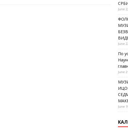
СРБИ
June 2
ФОЛК
МУЗИ
БЕЗ
ВИД
June 2
По у
Наун
глав
June 2
МУЗ
ИЦОВ
СЕДМ
МАК
June 1
КАЛ