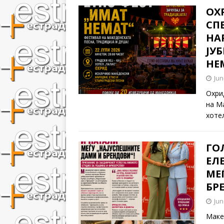
ОХ
СП
НА
ЈУ
НЕ
Jun
Охри
на Ма
хоте
ГО
ЕЛ
МЕ
БР
Jun
Маке