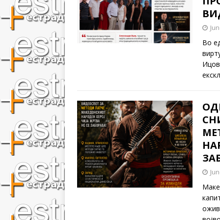
ПР
ВИ
Jun
Во е
вирт
Ицов
екск
ОД
СН
МЕ
НА
ЗА
Jun
Маке
капит
ожив
војв