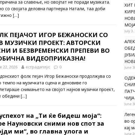
 причина за славење, но овојпат не поради музиката.
ХИТ 
но со својата деловна партнерка Натали, таа доби
КИР
тижно
[…]
НОВ
МОЈА
July 3,
ЛК ПЕЈАЧОТ ИГОР БЕЖАНОСКИ СО
В МУЗИЧКИ ПРОЕКТ: АВТОРСКИ
АЛЕК
ОБЕ
СНИ И БЕЗВРЕМЕНСКИ ПРЕПЕВИ ВО
ЈУБИ
ОБИЧНА ВИДЕОПРИКАЗНА!
НОВ
e 22, 2026
естрадаплус
0
June 3
донскиот фолк пејач Игор Бежаноски продолжува со
ОДЕ
о темпо на музичката сцена и деновиве го
СНИ
летираше снимањето на својот најнов музички проект,
ПАТЧ
ќе обедини
[…]
ЧИЈА
June 3
успехот на „Ти ќе бидеш моја“:
Леге
во о
е Науновски сними нов спот за
кај 
јди ми“, во главна улога и
June 2