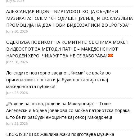
July 3, 2026
АЛЕКСАНДАР ИЦОВ – ВИРТУОЗОТ КОЈ ЈА ОБЕДИНИ
МУЗИКАТА: ГОЛЕМ 10-ГОДИШЕН ЈУБИЛЕЈ И ЕКСКЛУЗИВНА
ПРОМОЦИЈА НА ДВА НОВИ ВИДЕОЗАПИСИ ВО „РОГУЗА“
June 30, 2026
ОДЕКНУВА ПОВИКОТ НА КОМИТИТЕ: СЕ СНИМА МОЌЕН
ВИДЕОСПОТ ЗА МЕТОДИ ПАТЧЕ – МАКЕДОНСКИОТ
НАРОДЕН ХЕРОЈ ЧИЈА ЖРТВА НЕ СЕ ЗАБОРАВА!
June 30, 2026
Легендите повторно заедно: „Кисми“ се враќа во
оригиналниот состав и ја буди носталгијата кај
македонската публика!
June 26, 2026
„Родени за песна, родени за Македонија“ – Тоше
Ангелески и Бојана Јованова со моќна патриотска порака
што ќе ги разбуди емоциите кај секој Македонец!
June 25, 2026
ЕКСКЛУЗИВНО: Жаклина Жаки подготвува музичка