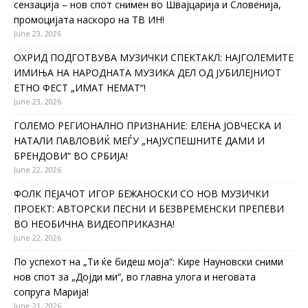
сензација – нов спот снимен во Швајцарија и Словенија,
промоцијата наскоро на ТВ ИН!
June 23, 2026
ОХРИД ПОДГОТВУВА МУЗИЧКИ СПЕКТАКЛ: НАЈГОЛЕМИТЕ
ИМИЊА НА НАРОДНАТА МУЗИКА ДЕЛ ОД ЈУБИЛЕЈНИОТ
ЕТНО ФЕСТ „ИМАТ НЕМАТ“!
June 23, 2026
ГОЛЕМО РЕГИОНАЛНО ПРИЗНАНИЕ: ЕЛЕНА ЈОВЧЕСКА И
НАТАЛИ ПАВЛОВИЌ МЕЃУ „НАЈУСПЕШНИТЕ ДАМИ И
БРЕНДОВИ“ ВО СРБИЈА!
June 22, 2026
ФОЛК ПЕЈАЧОТ ИГОР БЕЖАНОСКИ СО НОВ МУЗИЧКИ
ПРОЕКТ: АВТОРСКИ ПЕСНИ И БЕЗВРЕМЕНСКИ ПРЕПЕВИ
ВО НЕОБИЧНА ВИДЕОПРИКАЗНА!
June 22, 2026
По успехот на „Ти ќе бидеш моја“: Кире Науновски сними
нов спот за „Дојди ми“, во главна улога и неговата
сопруга Марија!
June 21, 2026