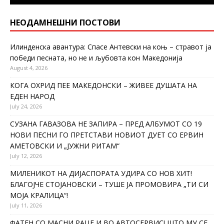
НЕОДАМНЕШНИ ПОСТОВИ
Илинденска авантура: Спасе Антевски на коњ – стравот ја
победи песната, но не и љубовта кон Македонија
August 4, 2026
КОГА ОХРИД ПЕЕ МАКЕДОНСКИ – ЖИВЕЕ ДУШАТА НА
ЕДЕН НАРОД
July 24, 2026
СУЗАНА ГАВАЗОВА НЕ ЗАПИРА – ПРЕД АЛБУМОТ СО 19
НОВИ ПЕСНИ ГО ПРЕТСТАВИ НОВИОТ ДУЕТ СО ЕРВИН
АМЕТОВСКИ И „ЈУЖНИ РИТАМ“
July 12, 2026
МИЛЕНИКОТ НА ДИЈАСПОРАТА УДИРА СО НОВ ХИТ!
БЛАГОЈЧЕ СТОЈАНОВСКИ – ТУШЕ ЈА ПРОМОВИРА „ТИ СИ
МОЈА КРАЛИЦА“!
July 11, 2026
ФАТЕН СО МАСНИ РАЦЕ И ВО АВТОСЕРВИС! ШТО МУ СЕ