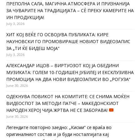
ПРЕПОЛНА САЛА, МАГИЧНА АТМОСФЕРА И ПРИЗНАНИЈА
ЗА ЧУВАРИТЕ НА ТРАДИЦИЈАТА – СÈ ПРЕКУ КАМЕРИТЕ НА
ИН ПРОДУКЦИЈА!
July 3, 2026
ХИТ КОЈ ВЕЌЕ ГО ОСВОЈУВА ПУБЛИКАТА: КИРЕ
НАУНОВСКИ ГО ПРОМОВИРАШЕ НОВИОТ ВИДЕОЗАПИС
ЗА „ТИ ЌЕ БИДЕШ МОЈА“
July 3, 2026
АЛЕКСАНДАР ИЦОВ – ВИРТУОЗОТ КОЈ ЈА ОБЕДИНИ
МУЗИКАТА: ГОЛЕМ 10-ГОДИШЕН ЈУБИЛЕЈ И ЕКСКЛУЗИВНА
ПРОМОЦИЈА НА ДВА НОВИ ВИДЕОЗАПИСИ ВО „РОГУЗА“
June 30, 2026
ОДЕКНУВА ПОВИКОТ НА КОМИТИТЕ: СЕ СНИМА МОЌЕН
ВИДЕОСПОТ ЗА МЕТОДИ ПАТЧЕ – МАКЕДОНСКИОТ
НАРОДЕН ХЕРОЈ ЧИЈА ЖРТВА НЕ СЕ ЗАБОРАВА!
June 30, 2026
Легендите повторно заедно: „Кисми“ се враќа во
оригиналниот состав и ја буди носталгијата кај