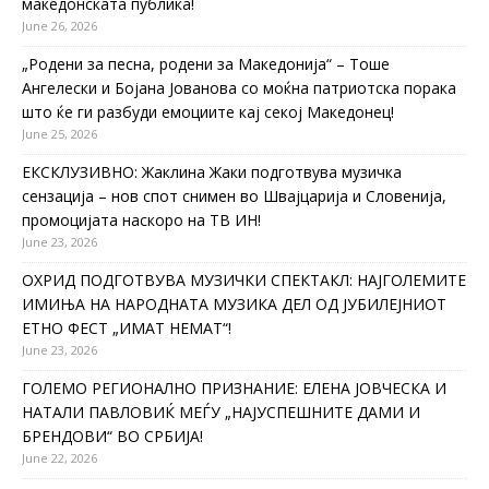
македонската публика!
June 26, 2026
„Родени за песна, родени за Македонија“ – Тоше
Ангелески и Бојана Јованова со моќна патриотска порака
што ќе ги разбуди емоциите кај секој Македонец!
June 25, 2026
ЕКСКЛУЗИВНО: Жаклина Жаки подготвува музичка
сензација – нов спот снимен во Швајцарија и Словенија,
промоцијата наскоро на ТВ ИН!
June 23, 2026
ОХРИД ПОДГОТВУВА МУЗИЧКИ СПЕКТАКЛ: НАЈГОЛЕМИТЕ
ИМИЊА НА НАРОДНАТА МУЗИКА ДЕЛ ОД ЈУБИЛЕЈНИОТ
ЕТНО ФЕСТ „ИМАТ НЕМАТ“!
June 23, 2026
ГОЛЕМО РЕГИОНАЛНО ПРИЗНАНИЕ: ЕЛЕНА ЈОВЧЕСКА И
НАТАЛИ ПАВЛОВИЌ МЕЃУ „НАЈУСПЕШНИТЕ ДАМИ И
БРЕНДОВИ“ ВО СРБИЈА!
June 22, 2026