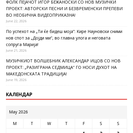
ФОЛК ПЕЈАЧОТ ИГОР БЕЖАНОСКИ СО НОВ МУЗИЧКИ
ПРОЕКТ: АВТОРСКИ ПЕСНИ И БЕЗВРЕМЕНСКИ ПРЕПЕВИ
ВО НЕОБИЧНА ВИДЕОПРИКАЗНА!
June 22, 2026
По успехот на „Ти ќе бидеш моја“: Кире Науновски сними
нов спот за „Дојди ми“, во главна улога и неговата
сопруга Марија!
June 21, 2026
МУЗИЧКИОТ ВОЛШЕБНИК АЛЕКСАНДАР ИЦОВ СО НОВ
ПРОЕКТ: „РАЗИГРАНА СЕДМИЦА“ ГО НОСИ ДУХОТ НА
МАКЕДОНСКАТА ТРАДИЦИЈА!
June 19, 2026
КАЛЕНДАР
May 2026
M
T
W
T
F
S
S