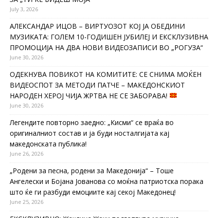
July 3, 2026
АЛЕКСАНДАР ИЦОВ – ВИРТУОЗОТ КОЈ ЈА ОБЕДИНИ
МУЗИКАТА: ГОЛЕМ 10-ГОДИШЕН ЈУБИЛЕЈ И ЕКСКЛУЗИВНА
ПРОМОЦИЈА НА ДВА НОВИ ВИДЕОЗАПИСИ ВО „РОГУЗА“
June 30, 2026
ОДЕКНУВА ПОВИКОТ НА КОМИТИТЕ: СЕ СНИМА МОЌЕН
ВИДЕОСПОТ ЗА МЕТОДИ ПАТЧЕ – МАКЕДОНСКИОТ
НАРОДЕН ХЕРОЈ ЧИЈА ЖРТВА НЕ СЕ ЗАБОРАВА!
June 30, 2026
Легендите повторно заедно: „Кисми“ се враќа во
оригиналниот состав и ја буди носталгијата кај
македонската публика!
June 26, 2026
„Родени за песна, родени за Македонија“ – Тоше
Ангелески и Бојана Јованова со моќна патриотска порака
што ќе ги разбуди емоциите кај секој Македонец!
June 25, 2026