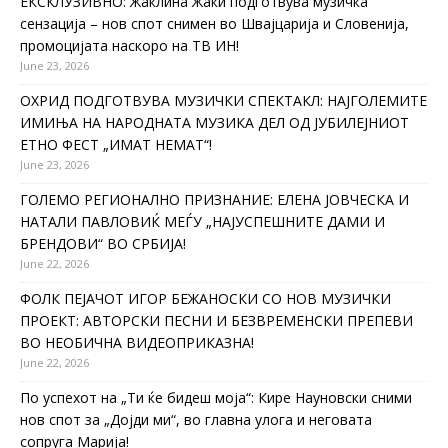
ЕКСКЛУЗИВНО: Жаклина Жаки подготвува музичка
сензација – нов спот снимен во Швајцарија и Словенија,
промоцијата наскоро на ТВ ИН!
June 23, 2026
ОХРИД ПОДГОТВУВА МУЗИЧКИ СПЕКТАКЛ: НАЈГОЛЕМИТЕ
ИМИЊА НА НАРОДНАТА МУЗИКА ДЕЛ ОД ЈУБИЛЕЈНИОТ
ЕТНО ФЕСТ „ИМАТ НЕМАТ“!
June 23, 2026
ГОЛЕМО РЕГИОНАЛНО ПРИЗНАНИЕ: ЕЛЕНА ЈОВЧЕСКА И
НАТАЛИ ПАВЛОВИЌ МЕЃУ „НАЈУСПЕШНИТЕ ДАМИ И
БРЕНДОВИ“ ВО СРБИЈА!
June 22, 2026
ФОЛК ПЕЈАЧОТ ИГОР БЕЖАНОСКИ СО НОВ МУЗИЧКИ
ПРОЕКТ: АВТОРСКИ ПЕСНИ И БЕЗВРЕМЕНСКИ ПРЕПЕВИ
ВО НЕОБИЧНА ВИДЕОПРИКАЗНА!
June 22, 2026
По успехот на „Ти ќе бидеш моја“: Кире Науновски сними
нов спот за „Дојди ми“, во главна улога и неговата
сопруга Марија!