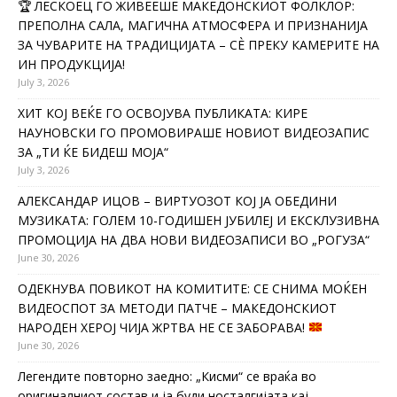
🏆 ЛЕСКОЕЦ ГО ЖИВЕЕШЕ МАКЕДОНСКИОТ ФОЛКЛОР:
ПРЕПОЛНА САЛА, МАГИЧНА АТМОСФЕРА И ПРИЗНАНИЈА
ЗА ЧУВАРИТЕ НА ТРАДИЦИЈАТА – СÈ ПРЕКУ КАМЕРИТЕ НА
ИН ПРОДУКЦИЈА!
July 3, 2026
ХИТ КОЈ ВЕЌЕ ГО ОСВОЈУВА ПУБЛИКАТА: КИРЕ
НАУНОВСКИ ГО ПРОМОВИРАШЕ НОВИОТ ВИДЕОЗАПИС
ЗА „ТИ ЌЕ БИДЕШ МОЈА“
July 3, 2026
АЛЕКСАНДАР ИЦОВ – ВИРТУОЗОТ КОЈ ЈА ОБЕДИНИ
МУЗИКАТА: ГОЛЕМ 10-ГОДИШЕН ЈУБИЛЕЈ И ЕКСКЛУЗИВНА
ПРОМОЦИЈА НА ДВА НОВИ ВИДЕОЗАПИСИ ВО „РОГУЗА“
June 30, 2026
ОДЕКНУВА ПОВИКОТ НА КОМИТИТЕ: СЕ СНИМА МОЌЕН
ВИДЕОСПОТ ЗА МЕТОДИ ПАТЧЕ – МАКЕДОНСКИОТ
НАРОДЕН ХЕРОЈ ЧИЈА ЖРТВА НЕ СЕ ЗАБОРАВА!
June 30, 2026
Легендите повторно заедно: „Кисми“ се враќа во
оригиналниот состав и ја буди носталгијата кај