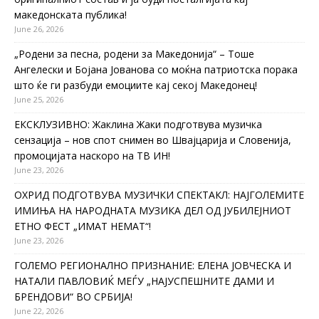
македонската публика!
June 26, 2026
„Родени за песна, родени за Македонија“ – Тоше
Ангелески и Бојана Јованова со моќна патриотска порака
што ќе ги разбуди емоциите кај секој Македонец!
June 25, 2026
ЕКСКЛУЗИВНО: Жаклина Жаки подготвува музичка
сензација – нов спот снимен во Швајцарија и Словенија,
промоцијата наскоро на ТВ ИН!
June 23, 2026
ОХРИД ПОДГОТВУВА МУЗИЧКИ СПЕКТАКЛ: НАЈГОЛЕМИТЕ
ИМИЊА НА НАРОДНАТА МУЗИКА ДЕЛ ОД ЈУБИЛЕЈНИОТ
ЕТНО ФЕСТ „ИМАТ НЕМАТ“!
June 23, 2026
ГОЛЕМО РЕГИОНАЛНО ПРИЗНАНИЕ: ЕЛЕНА ЈОВЧЕСКА И
НАТАЛИ ПАВЛОВИЌ МЕЃУ „НАЈУСПЕШНИТЕ ДАМИ И
БРЕНДОВИ“ ВО СРБИЈА!
June 22, 2026