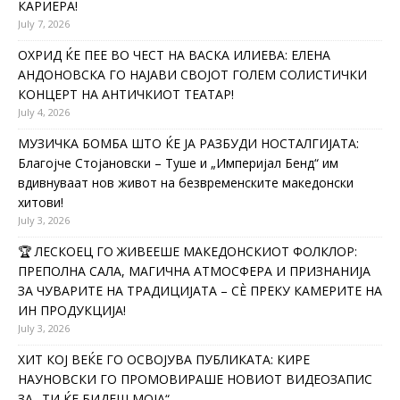
КАРИЕРА!
July 7, 2026
ОХРИД ЌЕ ПЕЕ ВО ЧЕСТ НА ВАСКА ИЛИЕВА: ЕЛЕНА
АНДОНОВСКА ГО НАЈАВИ СВОЈОТ ГОЛЕМ СОЛИСТИЧКИ
КОНЦЕРТ НА АНТИЧКИОТ ТЕАТАР!
July 4, 2026
МУЗИЧКА БОМБА ШТО ЌЕ ЈА РАЗБУДИ НОСТАЛГИЈАТА:
Благојче Стојановски – Туше и „Империјал Бенд“ им
вдивнуваат нов живот на безвременските македонски
хитови!
July 3, 2026
🏆 ЛЕСКОЕЦ ГО ЖИВЕЕШЕ МАКЕДОНСКИОТ ФОЛКЛОР:
ПРЕПОЛНА САЛА, МАГИЧНА АТМОСФЕРА И ПРИЗНАНИЈА
ЗА ЧУВАРИТЕ НА ТРАДИЦИЈАТА – СÈ ПРЕКУ КАМЕРИТЕ НА
ИН ПРОДУКЦИЈА!
July 3, 2026
ХИТ КОЈ ВЕЌЕ ГО ОСВОЈУВА ПУБЛИКАТА: КИРЕ
НАУНОВСКИ ГО ПРОМОВИРАШЕ НОВИОТ ВИДЕОЗАПИС
ЗА „ТИ ЌЕ БИДЕШ МОЈА“