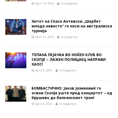
April 19, 2026
естрадаплус
Хитот на Спасе Антевски „Шербет
млада невесто“ го носи на австралиска
турнеја
April 12, 2026
естрадаплус
ТЕПАНА ПЕЈАЧКА ВО НОЌЕН КЛУБ ВО
СКОПЈЕ – ЛАЖЕН ПОЛИЦАЕЦ НАПРАВИ
ХАОС!
April 9, 2026
естрадаплус
БОМБАСТИЧНО: Јаков Јозиновиќ го
освои Скопје уште пред концертот – од
Крушево до балканскиот трон!
April 8, 2026
естрадаплус