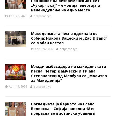
нов живот на безвременскиот хит
„Чукај, чукај“ – емоција, енергија и
изненадување на едно место
April 20, 2026
естрадаплус
Македонската песна одекна и во
Србија: Никола Зацески и „Zac & Band“
со моќен настап
April 19, 2026
естрадаплус
Млади амбасадори на македонската
песна: Петар Дамчески и Тијана
Степановски од Мелбурн со „Молитва
за Македонија“
April 19, 2026
естрадаплус
Погледнете ја ќерката на Елена
Велевска – Софија наполни 18 и
прерасна во вистинска убавица