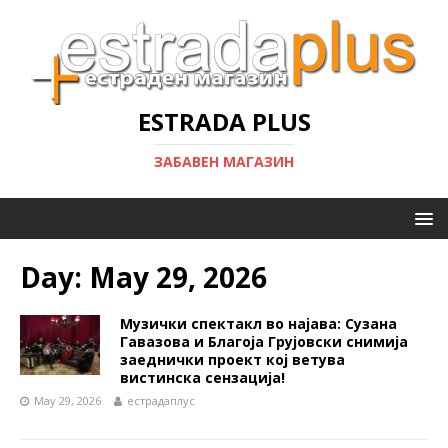
ESTRADA PLUS
ЗАБАВЕН МАГАЗИН
Day:
May 29, 2026
Музички спектакл во најава: Сузана
Гавазова и Благоја Грујовски снимија
заеднички проект кој ветува
вистинска сензација!
May 29, 2026
естрадаплус