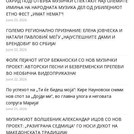
ОХРИД ПОДГОТВУВА МУЗИЧКИ СПЕКТАКЛ: НАЈГОЛЕМИТЕ
ИМИЊА НА НАРОДНАТА МУЗИКА ДЕЛ ОД ЈУБИЛЕЈНИОТ
ЕТНО ФЕСТ „ИМАТ НЕМАТ“!
June 23, 2026
ГОЛЕМО РЕГИОНАЛНО ПРИЗНАНИЕ: ЕЛЕНА ЈОВЧЕСКА И
НАТАЛИ ПАВЛОВИЌ МЕЃУ „НАЈУСПЕШНИТЕ ДАМИ И
БРЕНДОВИ“ ВО СРБИЈА!
June 22, 2026
ФОЛК ПЕЈАЧОТ ИГОР БЕЖАНОСКИ СО НОВ МУЗИЧКИ
ПРОЕКТ: АВТОРСКИ ПЕСНИ И БЕЗВРЕМЕНСКИ ПРЕПЕВИ
ВО НЕОБИЧНА ВИДЕОПРИКАЗНА!
June 22, 2026
По успехот на „Ти ќе бидеш моја“: Кире Науновски сними
нов спот за „Дојди ми“, во главна улога и неговата
сопруга Марија!
June 21, 2026
МУЗИЧКИОТ ВОЛШЕБНИК АЛЕКСАНДАР ИЦОВ СО НОВ
ПРОЕКТ: „РАЗИГРАНА СЕДМИЦА“ ГО НОСИ ДУХОТ НА
МАКЕДОНСКАТА ТРАДИЦИЈА!