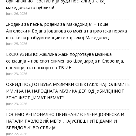
оригиналниот состав и ја буди носталгијата кај
македонската публика!
June 26, 2026
„Родени за песна, родени за Македонија“ – Тоше
Ангелески и Бојана Јованова со моќна патриотска порака
што ќе ги разбуди емоциите кај секој Македонец!
June 25, 2026
ЕКСКЛУЗИВНО: Жаклина Жаки подготвува музичка
сензација – нов спот снимен во Швајцарија и Словенија,
промоцијата наскоро на ТВ ИН!
June 23, 2026
ОХРИД ПОДГОТВУВА МУЗИЧКИ СПЕКТАКЛ: НАЈГОЛЕМИТЕ
ИМИЊА НА НАРОДНАТА МУЗИКА ДЕЛ ОД ЈУБИЛЕЈНИОТ
ЕТНО ФЕСТ „ИМАТ НЕМАТ“!
June 23, 2026
ГОЛЕМО РЕГИОНАЛНО ПРИЗНАНИЕ: ЕЛЕНА ЈОВЧЕСКА И
НАТАЛИ ПАВЛОВИЌ МЕЃУ „НАЈУСПЕШНИТЕ ДАМИ И
БРЕНДОВИ“ ВО СРБИЈА!
June 22, 2026