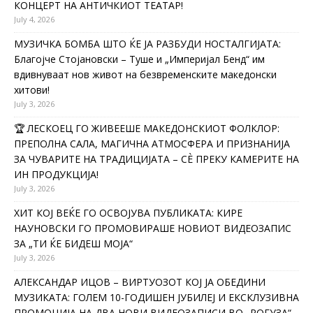
КОНЦЕРТ НА АНТИЧКИОТ ТЕАТАР!
July 4, 2026
МУЗИЧКА БОМБА ШТО ЌЕ ЈА РАЗБУДИ НОСТАЛГИЈАТА:
Благојче Стојановски – Туше и „Империјал Бенд“ им
вдивнуваат нов живот на безвременските македонски
хитови!
July 3, 2026
🏆 ЛЕСКОЕЦ ГО ЖИВЕЕШЕ МАКЕДОНСКИОТ ФОЛКЛОР:
ПРЕПОЛНА САЛА, МАГИЧНА АТМОСФЕРА И ПРИЗНАНИЈА
ЗА ЧУВАРИТЕ НА ТРАДИЦИЈАТА – СÈ ПРЕКУ КАМЕРИТЕ НА
ИН ПРОДУКЦИЈА!
July 3, 2026
ХИТ КОЈ ВЕЌЕ ГО ОСВОЈУВА ПУБЛИКАТА: КИРЕ
НАУНОВСКИ ГО ПРОМОВИРАШЕ НОВИОТ ВИДЕОЗАПИС
ЗА „ТИ ЌЕ БИДЕШ МОЈА“
July 3, 2026
АЛЕКСАНДАР ИЦОВ – ВИРТУОЗОТ КОЈ ЈА ОБЕДИНИ
МУЗИКАТА: ГОЛЕМ 10-ГОДИШЕН ЈУБИЛЕЈ И ЕКСКЛУЗИВНА
ПРОМОЦИЈА НА ДВА НОВИ ВИДЕОЗАПИСИ ВО „РОГУЗА“