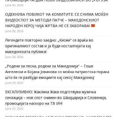
June 30, 2026
ОДЕКНУВА ПОВИКОТ НА КОМИТИТЕ: СЕ СНИМА МОЌЕН
ВИДЕОСПОТ ЗА МЕТОДИ ПАТЧЕ – МАКЕДОНСКИОТ
НАРОДЕН ХЕРОЈ ЧИЈА ЖРТВА НЕ СЕ ЗАБОРАВА!
June 30, 2026
Легендите повторно заедно: „Кисми“ се враќа во
оригиналниот состав и ја буди носталгијата кај
македонската публика!
June 26, 2026
„Родени за песна, родени за Македонија“ – Тоше
Ангелески и Бојана Јованова со моќна патриотска порака
што ќе ги разбуди емоциите кај секој Македонец!
June 25, 2026
ЕКСКЛУЗИВНО: Жаклина Жаки подготвува музичка
сензација – нов спот снимен во Швајцарија и Словенија,
промоцијата наскоро на ТВ ИН!
June 23, 2026