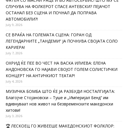
ФАТЕН СО МАСНИ РАЦЕ И ВО АВТОСЕРВИС! ШТО МУ СЕ
СЛУЧУВА НА ФОЛКЕРОТ СПАСЕ АНТЕВСКИ? ПЕЈАЧОТ
ОСТАНАЛ БЕЗ СЦЕНА И ПОЧНАЛ ДА ПОПРАВА
АВТОМОБИЛИ?!
July 9, 2026
СЕ ВРАЌА НА ГОЛЕМАТА СЦЕНА: ГОРАН ОД
ЛЕГЕНДАРНИТЕ „ТАНДЕМИ“ ЈА ПОЧНУВА СВОЈАТА СОЛО
КАРИЕРА!
July 7, 2026
ОХРИД ЌЕ ПЕЕ ВО ЧЕСТ НА ВАСКА ИЛИЕВА: ЕЛЕНА
АНДОНОВСКА ГО НАЈАВИ СВОЈОТ ГОЛЕМ СОЛИСТИЧКИ
КОНЦЕРТ НА АНТИЧКИОТ ТЕАТАР!
July 4, 2026
МУЗИЧКА БОМБА ШТО ЌЕ ЈА РАЗБУДИ НОСТАЛГИЈАТА:
Благојче Стојановски – Туше и „Империјал Бенд“ им
вдивнуваат нов живот на безвременските македонски
хитови!
July 3, 2026
🏆 ЛЕСКОЕЦ ГО ЖИВЕЕШЕ МАКЕДОНСКИОТ ФОЛКЛОР: