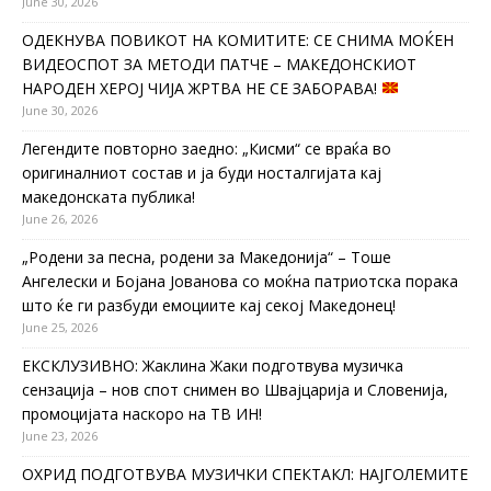
June 30, 2026
ОДЕКНУВА ПОВИКОТ НА КОМИТИТЕ: СЕ СНИМА МОЌЕН
ВИДЕОСПОТ ЗА МЕТОДИ ПАТЧЕ – МАКЕДОНСКИОТ
НАРОДЕН ХЕРОЈ ЧИЈА ЖРТВА НЕ СЕ ЗАБОРАВА!
June 30, 2026
Легендите повторно заедно: „Кисми“ се враќа во
оригиналниот состав и ја буди носталгијата кај
македонската публика!
June 26, 2026
„Родени за песна, родени за Македонија“ – Тоше
Ангелески и Бојана Јованова со моќна патриотска порака
што ќе ги разбуди емоциите кај секој Македонец!
June 25, 2026
ЕКСКЛУЗИВНО: Жаклина Жаки подготвува музичка
сензација – нов спот снимен во Швајцарија и Словенија,
промоцијата наскоро на ТВ ИН!
June 23, 2026
ОХРИД ПОДГОТВУВА МУЗИЧКИ СПЕКТАКЛ: НАЈГОЛЕМИТЕ