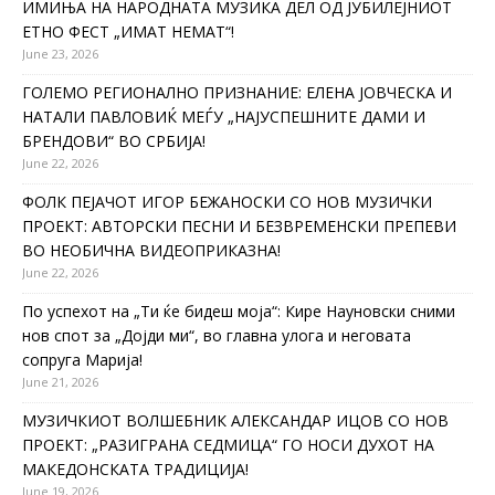
ИМИЊА НА НАРОДНАТА МУЗИКА ДЕЛ ОД ЈУБИЛЕЈНИОТ
ЕТНО ФЕСТ „ИМАТ НЕМАТ“!
June 23, 2026
ГОЛЕМО РЕГИОНАЛНО ПРИЗНАНИЕ: ЕЛЕНА ЈОВЧЕСКА И
НАТАЛИ ПАВЛОВИЌ МЕЃУ „НАЈУСПЕШНИТЕ ДАМИ И
БРЕНДОВИ“ ВО СРБИЈА!
June 22, 2026
ФОЛК ПЕЈАЧОТ ИГОР БЕЖАНОСКИ СО НОВ МУЗИЧКИ
ПРОЕКТ: АВТОРСКИ ПЕСНИ И БЕЗВРЕМЕНСКИ ПРЕПЕВИ
ВО НЕОБИЧНА ВИДЕОПРИКАЗНА!
June 22, 2026
По успехот на „Ти ќе бидеш моја“: Кире Науновски сними
нов спот за „Дојди ми“, во главна улога и неговата
сопруга Марија!
June 21, 2026
МУЗИЧКИОТ ВОЛШЕБНИК АЛЕКСАНДАР ИЦОВ СО НОВ
ПРОЕКТ: „РАЗИГРАНА СЕДМИЦА“ ГО НОСИ ДУХОТ НА
МАКЕДОНСКАТА ТРАДИЦИЈА!
June 19, 2026