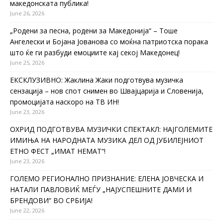
македонската публика!
June 26, 2026
„Родени за песна, родени за Македонија“ – Тоше
Ангелески и Бојана Јованова со моќна патриотска порака
што ќе ги разбуди емоциите кај секој Македонец!
June 25, 2026
ЕКСКЛУЗИВНО: Жаклина Жаки подготвува музичка
сензација – нов спот снимен во Швајцарија и Словенија,
промоцијата наскоро на ТВ ИН!
June 23, 2026
ОХРИД ПОДГОТВУВА МУЗИЧКИ СПЕКТАКЛ: НАЈГОЛЕМИТЕ
ИМИЊА НА НАРОДНАТА МУЗИКА ДЕЛ ОД ЈУБИЛЕЈНИОТ
ЕТНО ФЕСТ „ИМАТ НЕМАТ“!
June 23, 2026
ГОЛЕМО РЕГИОНАЛНО ПРИЗНАНИЕ: ЕЛЕНА ЈОВЧЕСКА И
НАТАЛИ ПАВЛОВИЌ МЕЃУ „НАЈУСПЕШНИТЕ ДАМИ И
БРЕНДОВИ“ ВО СРБИЈА!
June 22, 2026