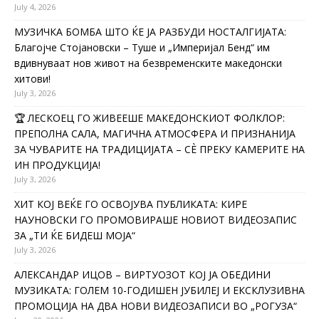
July 4, 2026
МУЗИЧКА БОМБА ШТО ЌЕ ЈА РАЗБУДИ НОСТАЛГИЈАТА:
Благојче Стојановски – Туше и „Империјал Бенд“ им
вдивнуваат нов живот на безвременските македонски
хитови!
July 3, 2026
🏆 ЛЕСКОЕЦ ГО ЖИВЕЕШЕ МАКЕДОНСКИОТ ФОЛКЛОР:
ПРЕПОЛНА САЛА, МАГИЧНА АТМОСФЕРА И ПРИЗНАНИЈА
ЗА ЧУВАРИТЕ НА ТРАДИЦИЈАТА – СÈ ПРЕКУ КАМЕРИТЕ НА
ИН ПРОДУКЦИЈА!
July 3, 2026
ХИТ КОЈ ВЕЌЕ ГО ОСВОЈУВА ПУБЛИКАТА: КИРЕ
НАУНОВСКИ ГО ПРОМОВИРАШЕ НОВИОТ ВИДЕОЗАПИС
ЗА „ТИ ЌЕ БИДЕШ МОЈА“
July 3, 2026
АЛЕКСАНДАР ИЦОВ – ВИРТУОЗОТ КОЈ ЈА ОБЕДИНИ
МУЗИКАТА: ГОЛЕМ 10-ГОДИШЕН ЈУБИЛЕЈ И ЕКСКЛУЗИВНА
ПРОМОЦИЈА НА ДВА НОВИ ВИДЕОЗАПИСИ ВО „РОГУЗА“