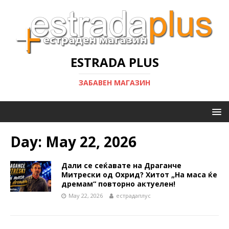
ESTRADA PLUS
ЗАБАВЕН МАГАЗИН
Day:
May 22, 2026
Дали се сеќавате на Драганче
Митрески од Охрид? Хитот „На маса ќе
дремам“ повторно актуелен!
May 22, 2026
естрадаплус