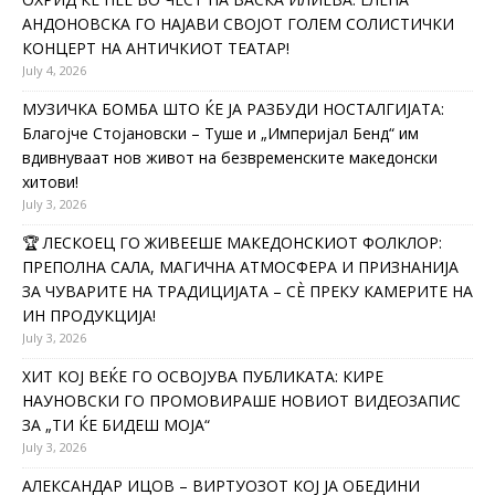
АНДОНОВСКА ГО НАЈАВИ СВОЈОТ ГОЛЕМ СОЛИСТИЧКИ
КОНЦЕРТ НА АНТИЧКИОТ ТЕАТАР!
July 4, 2026
МУЗИЧКА БОМБА ШТО ЌЕ ЈА РАЗБУДИ НОСТАЛГИЈАТА:
Благојче Стојановски – Туше и „Империјал Бенд“ им
вдивнуваат нов живот на безвременските македонски
хитови!
July 3, 2026
🏆 ЛЕСКОЕЦ ГО ЖИВЕЕШЕ МАКЕДОНСКИОТ ФОЛКЛОР:
ПРЕПОЛНА САЛА, МАГИЧНА АТМОСФЕРА И ПРИЗНАНИЈА
ЗА ЧУВАРИТЕ НА ТРАДИЦИЈАТА – СÈ ПРЕКУ КАМЕРИТЕ НА
ИН ПРОДУКЦИЈА!
July 3, 2026
ХИТ КОЈ ВЕЌЕ ГО ОСВОЈУВА ПУБЛИКАТА: КИРЕ
НАУНОВСКИ ГО ПРОМОВИРАШЕ НОВИОТ ВИДЕОЗАПИС
ЗА „ТИ ЌЕ БИДЕШ МОЈА“
July 3, 2026
АЛЕКСАНДАР ИЦОВ – ВИРТУОЗОТ КОЈ ЈА ОБЕДИНИ