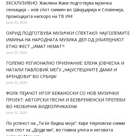
ЕКСКЛУЗИВНО: Жаклина Жаки подготвува музичка
сензација – нов спот снимен во Швајцарија и Словенија,
промоцијата наскоро на ТВ ИН!
June 23, 2026
ОХРИД ПОДГОТВУВА МУЗИЧКИ СПЕКТАКЛ: НАЈГОЛЕМИТЕ
ИМИЊА НА НАРОДНАТА МУЗИКА ДЕЛ ОД ЈУБИЛЕЈНИОТ
ЕТНО ФЕСТ „ИМАТ НЕМАТ“!
June 23, 2026
ГОЛЕМО РЕГИОНАЛНО ПРИЗНАНИЕ: ЕЛЕНА ЈОВЧЕСКА И
НАТАЛИ ПАВЛОВИЌ МЕЃУ „НАЈУСПЕШНИТЕ ДАМИ И
БРЕНДОВИ“ ВО СРБИЈА!
June 22, 2026
ФОЛК ПЕЈАЧОТ ИГОР БЕЖАНОСКИ СО НОВ МУЗИЧКИ
ПРОЕКТ: АВТОРСКИ ПЕСНИ И БЕЗВРЕМЕНСКИ ПРЕПЕВИ
ВО НЕОБИЧНА ВИДЕОПРИКАЗНА!
June 22, 2026
По успехот на „Ти ќе бидеш моја“: Кире Науновски сними
нов спот за „Дојди ми“, во главна улога и неговата