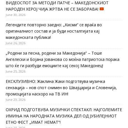
ВИДЕОСПОТ ЗА МЕТОДИ ПАТЧЕ – МАКЕДОНСКИОТ
НАРОДЕН ХЕРОЈ ЧИЈА ЖРТВА НЕ СЕ ЗАБОРАВА!
June 30, 2026
Легендите повторно заедно: „Кисми“ се враќа во
оригиналниот состав и ја буди носталгијата кај
македонската публика!
June 26, 2026
„Родени за песна, родени за Македонија“ – Тоше
Ангелески и Бојана Јованова со моќна патриотска порака
што ќе ги разбуди емоциите кај секој Македонец!
June 25, 2026
ЕКСКЛУЗИВНО: Жаклина Жаки подготвува музичка
сензација – нов спот снимен во Швајцарија и Словенија,
промоцијата наскоро на ТВ ИН!
June 23, 2026
ОХРИД ПОДГОТВУВА МУЗИЧКИ СПЕКТАКЛ: НАЈГОЛЕМИТЕ
ИМИЊА НА НАРОДНАТА МУЗИКА ДЕЛ ОД ЈУБИЛЕЈНИОТ
ЕТНО ФЕСТ „ИМАТ НЕМАТ“!
June 23, 2026