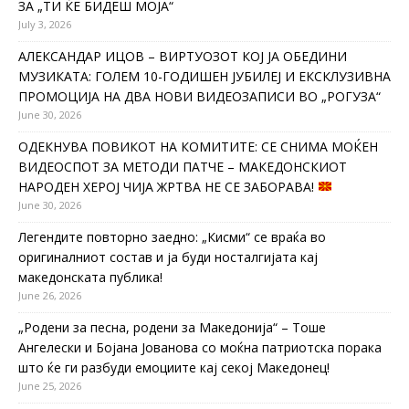
ЗА „ТИ ЌЕ БИДЕШ МОЈА“
July 3, 2026
АЛЕКСАНДАР ИЦОВ – ВИРТУОЗОТ КОЈ ЈА ОБЕДИНИ
МУЗИКАТА: ГОЛЕМ 10-ГОДИШЕН ЈУБИЛЕЈ И ЕКСКЛУЗИВНА
ПРОМОЦИЈА НА ДВА НОВИ ВИДЕОЗАПИСИ ВО „РОГУЗА“
June 30, 2026
ОДЕКНУВА ПОВИКОТ НА КОМИТИТЕ: СЕ СНИМА МОЌЕН
ВИДЕОСПОТ ЗА МЕТОДИ ПАТЧЕ – МАКЕДОНСКИОТ
НАРОДЕН ХЕРОЈ ЧИЈА ЖРТВА НЕ СЕ ЗАБОРАВА!
June 30, 2026
Легендите повторно заедно: „Кисми“ се враќа во
оригиналниот состав и ја буди носталгијата кај
македонската публика!
June 26, 2026
„Родени за песна, родени за Македонија“ – Тоше
Ангелески и Бојана Јованова со моќна патриотска порака
што ќе ги разбуди емоциите кај секој Македонец!
June 25, 2026