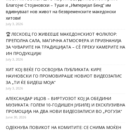
Благојче Стојановски – Туше и „Империјал Бенд“ им
вдивнуваат нов живот на безвременските македонски
хитови!
July 3, 2026
🏆 ЛЕСКОЕЦ ГО ЖИВЕЕШЕ МАКЕДОНСКИОТ ФОЛКЛОР:
ПРЕПОЛНА САЛА, МАГИЧНА АТМОСФЕРА И ПРИЗНАНИЈА
ЗА ЧУВАРИТЕ НА ТРАДИЦИЈАТА – СÈ ПРЕКУ КАМЕРИТЕ НА
ИН ПРОДУКЦИЈА!
July 3, 2026
ХИТ КОЈ ВЕЌЕ ГО ОСВОЈУВА ПУБЛИКАТА: КИРЕ
НАУНОВСКИ ГО ПРОМОВИРАШЕ НОВИОТ ВИДЕОЗАПИС
ЗА „ТИ ЌЕ БИДЕШ МОЈА“
July 3, 2026
АЛЕКСАНДАР ИЦОВ – ВИРТУОЗОТ КОЈ ЈА ОБЕДИНИ
МУЗИКАТА: ГОЛЕМ 10-ГОДИШЕН ЈУБИЛЕЈ И ЕКСКЛУЗИВНА
ПРОМОЦИЈА НА ДВА НОВИ ВИДЕОЗАПИСИ ВО „РОГУЗА“
June 30, 2026
ОДЕКНУВА ПОВИКОТ НА КОМИТИТЕ: СЕ СНИМА МОЌЕН