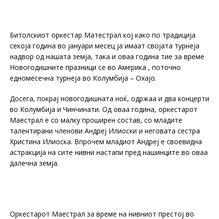
Битолскиот оркестар Матестрал кој како по традиција
секоја година во јануари месец ја имаат својата турнеја
надвор од нашата земја, така и оваа година тие за време
Новогодишните празници се во Америка , поточно
едномесечна турнеја во Колумбија – Охајо.
Досега, покрај новогодишната ноќ, одржаа и два концерти
во Колумбија и Чинчинати. Од оваа година, оркестарот
Маестрал е со малку проширен состав, со младите
талентирани членови Андреј Илиоски и неговата сестра
Христина Илиоска. Впрочем младиот Андреј е своевидна
астракција на сите нивни настапи пред нашинците во оваа
далечна земја.
Оркестарот Маестрал за време на нивниот престој во