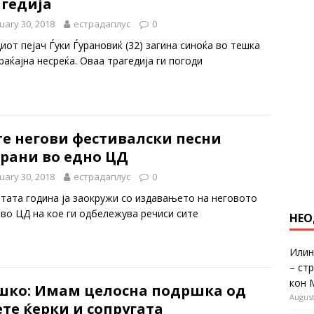
агедија
uary 30, 2018
естрадаплус
0
иот пејач Ѓуки Ѓурановиќ (32) загина синоќа во тешка
раќајна несреќа. Оваа трагедија ги погоди
те негови фестивалски песни
брани во едно ЦД
uary 30, 2018
естрадаплус
0
тата година ја заокружи со издавањето на неговото
ово ЦД на кое ги одбележува речиси сите
НЕО
Илин
– ст
кон 
шко: Имам целосна подршка од
August
те ќерки и сопругата