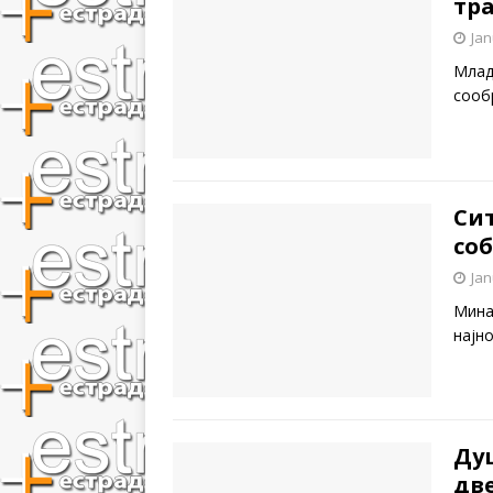
тр
Jan
Млад
сооб
Си
со
Jan
Мина
најн
Ду
две