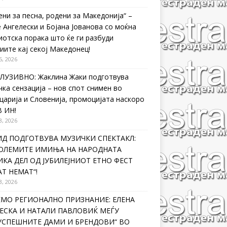
ени за песна, родени за Македонија“ –
 Ангелески и Бојана Јованова со моќна
иотска порака што ќе ги разбуди
иите кај секој Македонец!
5, 2026
ЛУЗИВНО: Жаклина Жаки подготвува
чка сензација – нов спот снимен во
царија и Словенија, промоцијата наскоро
В ИН!
3, 2026
ИД ПОДГОТВУВА МУЗИЧКИ СПЕКТАКЛ:
ГОЛЕМИТЕ ИМИЊА НА НАРОДНАТА
КА ДЕЛ ОД ЈУБИЛЕЈНИОТ ЕТНО ФЕСТ
Т НЕМАТ“!
3, 2026
ЕМО РЕГИОНАЛНО ПРИЗНАНИЕ: ЕЛЕНА
ЕСКА И НАТАЛИ ПАВЛОВИЌ МЕЃУ
ЈУСПЕШНИТЕ ДАМИ И БРЕНДОВИ“ ВО