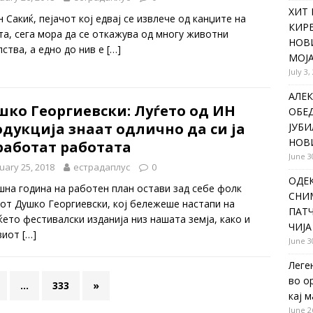
ХИТ 
 Сакиќ, пејачот кој едвај се извлече од канџите на
КИР
та, сега мора да се откажува од многу животни
НОВ
лства, а едно до нив е
[…]
МОЈА
July 3,
АЛЕК
шко Георгиевски: Луѓето од ИН
ОБЕ
дукција знаат одлично да си ја
ЈУБИ
НОВ
работат работата
June 3
uary 25, 2018
естрадаплус
0
ОДЕ
шна година на работен план остави зад себе фолк
СНИ
чот Душко Георгиевски, кој бележеше настапи на
ПАТЧ
ќето фестивалски изданија низ нашата земја, како и
ЧИЈА
виот
[…]
June 3
Леге
во о
…
333
»
кај 
June 2