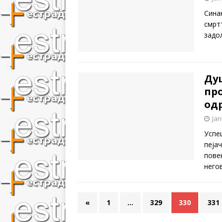
Синан
смрт
задо
Ду
про
од
Jan
Успе
пеја
пове
него
«
1
…
329
330
331