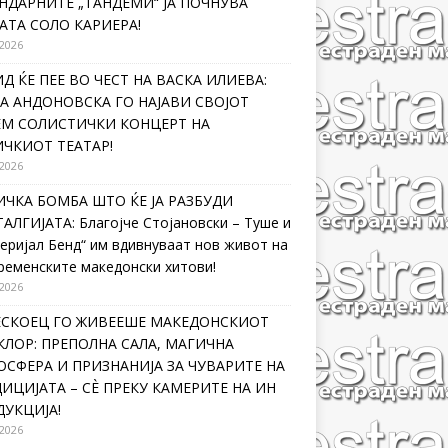
НДАРНИТЕ „ТАНДЕМИ“ ЈА ПОЧНУВА
АТА СОЛО КАРИЕРА!
 2026
Д ЌЕ ПЕЕ ВО ЧЕСТ НА ВАСКА ИЛИЕВА:
А АНДОНОВСКА ГО НАЈАВИ СВОЈОТ
ЕМ СОЛИСТИЧКИ КОНЦЕРТ НА
ЧКИОТ ТЕАТАР!
 2026
ЧКА БОМБА ШТО ЌЕ ЈА РАЗБУДИ
АЛГИЈАТА: Благојче Стојановски – Туше и
еријал Бенд“ им вдивнуваат нов живот на
ременските македонски хитови!
 2026
ЛЕСКОЕЦ ГО ЖИВЕЕШЕ МАКЕДОНСКИОТ
ЛОР: ПРЕПОЛНА САЛА, МАГИЧНА
СФЕРА И ПРИЗНАНИЈА ЗА ЧУВАРИТЕ НА
ИЦИЈАТА – СÈ ПРЕКУ КАМЕРИТЕ НА ИН
УКЦИЈА!
 2026