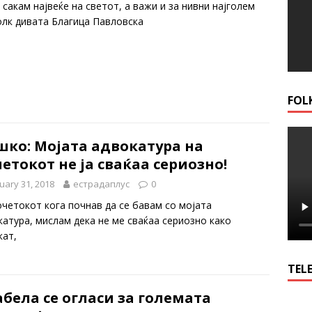
сакам највеќе на светот, а важи и за нивни најголем
лк дивата Благица Павловска
FOL
шко: Мојата адвокатура на
етокот не ја сваќаа сериозно!
uary 31, 2018
естрадаплус
0
очетокот кога почнав да се бавам со мојата
катура, мислам дека не ме сваќаа сериозно како
кат,
TELE
бела се огласи за големата