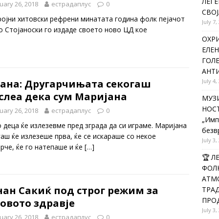
ЛЕГЕ
uary 26, 2018
естрадаплус
0
СВОЈ
ројни хитовски рефрени минатата година фолк пејачот
July 7,
о Стојаноски го издаде своето ново ЦД кое
ОХРИ
ЕЛЕН
ГОЛ
АНТИ
сана: Другарчињата секогаш
July 4,
слеа дека сум Маријана
МУЗИ
НОСТ
uary 26, 2018
естрадаплус
0
„Имп
о деца ќе излезевме пред зграда да си играме. Маријана
безв
гаш ќе излезеше прва, ќе се искараше со некое
July 3,
арче, ќе го натепаше и ќе
[…]
🏆 
ФОЛК
АТМО
ан Сакиќ под строг режим за
ТРАД
ПРОД
овото здравје
July 3,
uary 26, 2018
естрадаплус
0