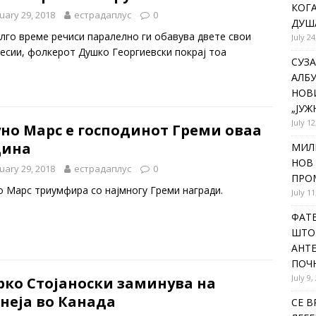
КОГА
uary 29, 2018
естрадаплус
0
ДУША
лго време речиси паралелно ги обавува двете свои
July 24
есии, фолкерот Душко Георгиевски покрај тоа
СУЗА
АЛБУ
НОВ
„ЈУЖ
July 12
но Марс е господинот Греми оваа
дина
МИЛ
НОВ 
uary 29, 2018
естрадаплус
0
ПРОМ
о Марс триумфира со најмногу Греми награди.
July 11
ФАТЕ
ШТО 
АНТЕ
ПОЧ
July 9,
рко Стојаноски заминува на
неја во Канада
СЕ В