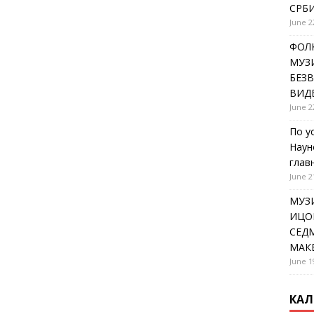
СРБИ
June 2
ФОЛК
МУЗИ
БЕЗ
ВИД
June 2
По у
Наун
глав
June 2
МУЗ
ИЦОВ
СЕДМ
МАК
June 1
КАЛ