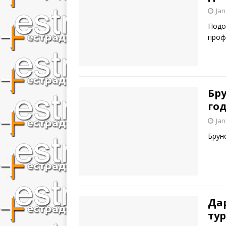
Jan
Подо
проф
Бру
го
Jan
Брун
Да
тур