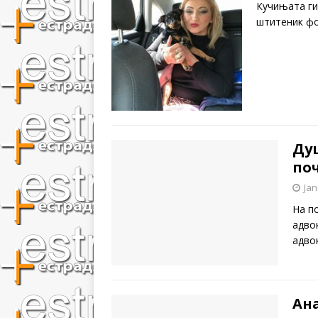
Кучињата ги 
штитеник фо
Ду
поч
Jan
На п
адво
адво
Ана