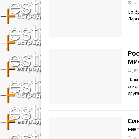
Jan
Со б
Дарк
Ро
ми
Jan
„Как
секо
друг
Син
нег
Jan