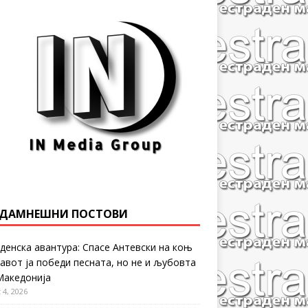
ДАМНЕШНИ ПОСТОВИ
денска авантура: Спасе Антевски на коњ
равот ја победи песната, но не и љубовта
Македонија
 4, 2026