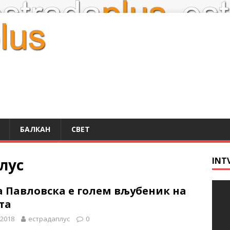
БАЛКАН
СВЕТ
лус
INT
 Павловска е голем вљубеник на
та
 2018
естрадаплус
0