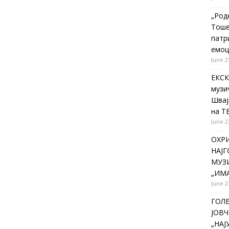
„Род
Тоше
патр
емоц
June 2
ЕКСК
музи
Швај
на Т
June 2
ОХР
НАЈ
МУЗИ
„ИМА
June 2
ГОЛ
ЈОВЧ
„НА