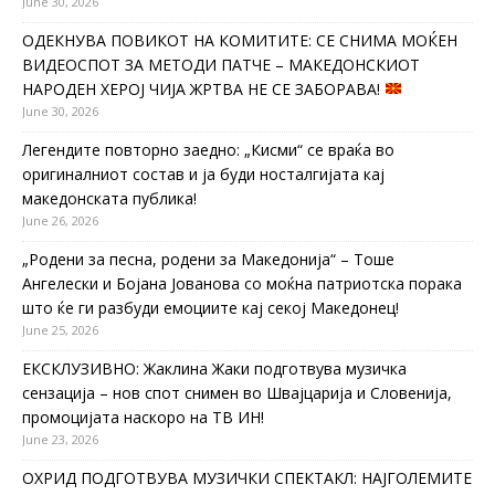
June 30, 2026
ОДЕКНУВА ПОВИКОТ НА КОМИТИТЕ: СЕ СНИМА МОЌЕН
ВИДЕОСПОТ ЗА МЕТОДИ ПАТЧЕ – МАКЕДОНСКИОТ
НАРОДЕН ХЕРОЈ ЧИЈА ЖРТВА НЕ СЕ ЗАБОРАВА!
June 30, 2026
Легендите повторно заедно: „Кисми“ се враќа во
оригиналниот состав и ја буди носталгијата кај
македонската публика!
June 26, 2026
„Родени за песна, родени за Македонија“ – Тоше
Ангелески и Бојана Јованова со моќна патриотска порака
што ќе ги разбуди емоциите кај секој Македонец!
June 25, 2026
ЕКСКЛУЗИВНО: Жаклина Жаки подготвува музичка
сензација – нов спот снимен во Швајцарија и Словенија,
промоцијата наскоро на ТВ ИН!
June 23, 2026
ОХРИД ПОДГОТВУВА МУЗИЧКИ СПЕКТАКЛ: НАЈГОЛЕМИТЕ