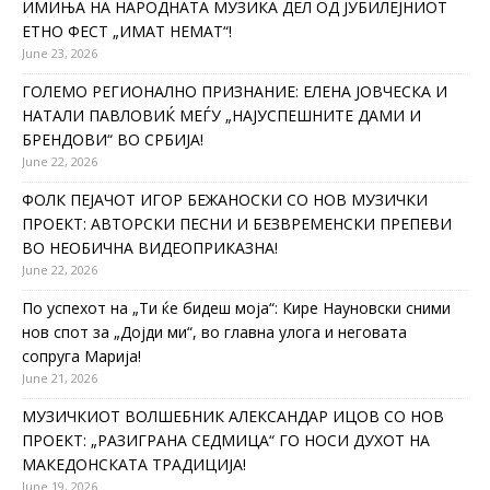
ИМИЊА НА НАРОДНАТА МУЗИКА ДЕЛ ОД ЈУБИЛЕЈНИОТ
ЕТНО ФЕСТ „ИМАТ НЕМАТ“!
June 23, 2026
ГОЛЕМО РЕГИОНАЛНО ПРИЗНАНИЕ: ЕЛЕНА ЈОВЧЕСКА И
НАТАЛИ ПАВЛОВИЌ МЕЃУ „НАЈУСПЕШНИТЕ ДАМИ И
БРЕНДОВИ“ ВО СРБИЈА!
June 22, 2026
ФОЛК ПЕЈАЧОТ ИГОР БЕЖАНОСКИ СО НОВ МУЗИЧКИ
ПРОЕКТ: АВТОРСКИ ПЕСНИ И БЕЗВРЕМЕНСКИ ПРЕПЕВИ
ВО НЕОБИЧНА ВИДЕОПРИКАЗНА!
June 22, 2026
По успехот на „Ти ќе бидеш моја“: Кире Науновски сними
нов спот за „Дојди ми“, во главна улога и неговата
сопруга Марија!
June 21, 2026
МУЗИЧКИОТ ВОЛШЕБНИК АЛЕКСАНДАР ИЦОВ СО НОВ
ПРОЕКТ: „РАЗИГРАНА СЕДМИЦА“ ГО НОСИ ДУХОТ НА
МАКЕДОНСКАТА ТРАДИЦИЈА!
June 19, 2026