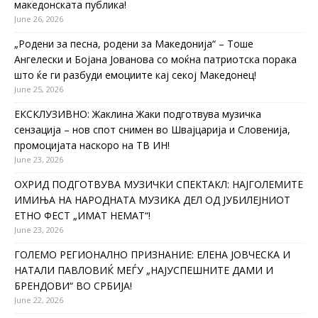
македонската публика!
June 26, 2026
„Родени за песна, родени за Македонија“ – Тоше
Ангелески и Бојана Јованова со моќна патриотска порака
што ќе ги разбуди емоциите кај секој Македонец!
June 25, 2026
ЕКСКЛУЗИВНО: Жаклина Жаки подготвува музичка
сензација – нов спот снимен во Швајцарија и Словенија,
промоцијата наскоро на ТВ ИН!
June 23, 2026
ОХРИД ПОДГОТВУВА МУЗИЧКИ СПЕКТАКЛ: НАЈГОЛЕМИТЕ
ИМИЊА НА НАРОДНАТА МУЗИКА ДЕЛ ОД ЈУБИЛЕЈНИОТ
ЕТНО ФЕСТ „ИМАТ НЕМАТ“!
June 23, 2026
ГОЛЕМО РЕГИОНАЛНО ПРИЗНАНИЕ: ЕЛЕНА ЈОВЧЕСКА И
НАТАЛИ ПАВЛОВИЌ МЕЃУ „НАЈУСПЕШНИТЕ ДАМИ И
БРЕНДОВИ“ ВО СРБИЈА!
June 22, 2026