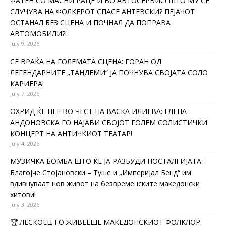
ФАТЕН СО МАСНИ РАЦЕ И ВО АВТОСЕРВИС! ШТО МУ СЕ
СЛУЧУВА НА ФОЛКЕРОТ СПАСЕ АНТЕВСКИ? ПЕЈАЧОТ
ОСТАНАЛ БЕЗ СЦЕНА И ПОЧНАЛ ДА ПОПРАВА
АВТОМОБИЛИ?!
July 9, 2026
СЕ ВРАЌА НА ГОЛЕМАТА СЦЕНА: ГОРАН ОД
ЛЕГЕНДАРНИТЕ „ТАНДЕМИ“ ЈА ПОЧНУВА СВОЈАТА СОЛО
КАРИЕРА!
July 7, 2026
ОХРИД ЌЕ ПЕЕ ВО ЧЕСТ НА ВАСКА ИЛИЕВА: ЕЛЕНА
АНДОНОВСКА ГО НАЈАВИ СВОЈОТ ГОЛЕМ СОЛИСТИЧКИ
КОНЦЕРТ НА АНТИЧКИОТ ТЕАТАР!
July 4, 2026
МУЗИЧКА БОМБА ШТО ЌЕ ЈА РАЗБУДИ НОСТАЛГИЈАТА:
Благојче Стојановски – Туше и „Империјал Бенд“ им
вдивнуваат нов живот на безвременските македонски
хитови!
July 3, 2026
🏆 ЛЕСКОЕЦ ГО ЖИВЕЕШЕ МАКЕДОНСКИОТ ФОЛКЛОР: