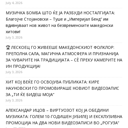
July 4, 2026
МУЗИЧКА БОМБА ШТО ЌЕ ЈА РАЗБУДИ НОСТАЛГИЈАТА:
Благојче Стојановски – Туше и „Империјал Бенд“ им
вдивнуваат нов живот на безвременските македонски
хитови!
July 3, 2026
🏆 ЛЕСКОЕЦ ГО ЖИВЕЕШЕ МАКЕДОНСКИОТ ФОЛКЛОР:
ПРЕПОЛНА САЛА, МАГИЧНА АТМОСФЕРА И ПРИЗНАНИЈА
ЗА ЧУВАРИТЕ НА ТРАДИЦИЈАТА – СÈ ПРЕКУ КАМЕРИТЕ НА
ИН ПРОДУКЦИЈА!
July 3, 2026
ХИТ КОЈ ВЕЌЕ ГО ОСВОЈУВА ПУБЛИКАТА: КИРЕ
НАУНОВСКИ ГО ПРОМОВИРАШЕ НОВИОТ ВИДЕОЗАПИС
ЗА „ТИ ЌЕ БИДЕШ МОЈА“
July 3, 2026
АЛЕКСАНДАР ИЦОВ – ВИРТУОЗОТ КОЈ ЈА ОБЕДИНИ
МУЗИКАТА: ГОЛЕМ 10-ГОДИШЕН ЈУБИЛЕЈ И ЕКСКЛУЗИВНА
ПРОМОЦИЈА НА ДВА НОВИ ВИДЕОЗАПИСИ ВО „РОГУЗА“