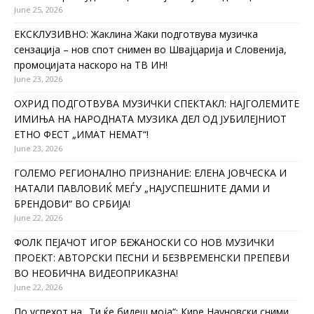
June 25, 2026
ЕКСКЛУЗИВНО: Жаклина Жаки подготвува музичка
сензација – нов спот снимен во Швајцарија и Словенија,
промоцијата наскоро на ТВ ИН!
June 23, 2026
ОХРИД ПОДГОТВУВА МУЗИЧКИ СПЕКТАКЛ: НАЈГОЛЕМИТЕ
ИМИЊА НА НАРОДНАТА МУЗИКА ДЕЛ ОД ЈУБИЛЕЈНИОТ
ЕТНО ФЕСТ „ИМАТ НЕМАТ“!
June 23, 2026
ГОЛЕМО РЕГИОНАЛНО ПРИЗНАНИЕ: ЕЛЕНА ЈОВЧЕСКА И
НАТАЛИ ПАВЛОВИЌ МЕЃУ „НАЈУСПЕШНИТЕ ДАМИ И
БРЕНДОВИ“ ВО СРБИЈА!
June 22, 2026
ФОЛК ПЕЈАЧОТ ИГОР БЕЖАНОСКИ СО НОВ МУЗИЧКИ
ПРОЕКТ: АВТОРСКИ ПЕСНИ И БЕЗВРЕМЕНСКИ ПРЕПЕВИ
ВО НЕОБИЧНА ВИДЕОПРИКАЗНА!
June 22, 2026
По успехот на „Ти ќе бидеш моја“: Кире Науновски сними