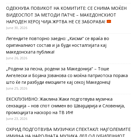
ОДЕКНУВА ПОВИКОТ НА КОМИТИТЕ: СЕ СНИМА МОЌЕН
ВИДЕОСПОТ ЗА МЕТОДИ ПАТЧЕ – МАКЕДОНСКИОТ
НАРОДЕН ХЕРОЈ ЧИЈА ЖРТВА НЕ СЕ ЗАБОРАВА!
June 30, 2026
Легендите повторно заедно: „Кисми“ се враќа во
оригиналниот состав и ја буди носталгијата кај
македонската публика!
June 26, 2026
„Родени за песна, родени за Македонија“ – Тоше
Ангелески и Бојана Јованова со моќна патриотска порака
што ќе ги разбуди емоциите кај секој Македонец!
June 25, 2026
ЕКСКЛУЗИВНО: Жаклина Жаки подготвува музичка
сензација – нов спот снимен во Швајцарија и Словенија,
промоцијата наскоро на ТВ ИН!
June 23, 2026
ОХРИД ПОДГОТВУВА МУЗИЧКИ СПЕКТАКЛ: НАЈГОЛЕМИТЕ
ИМИЊА НА НАРОДНАТА МУЗИКА ДЕЛ ОД ЈУБИЛЕЈНИОТ