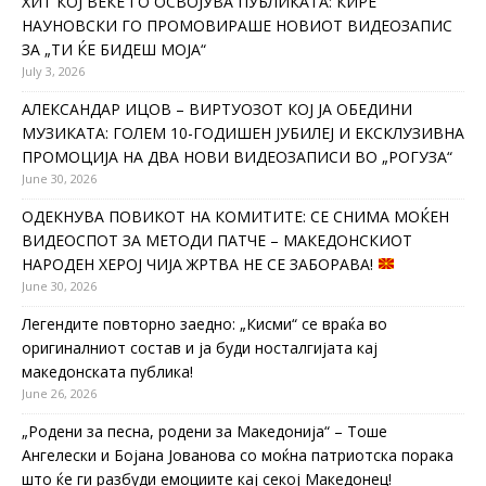
ХИТ КОЈ ВЕЌЕ ГО ОСВОЈУВА ПУБЛИКАТА: КИРЕ
НАУНОВСКИ ГО ПРОМОВИРАШЕ НОВИОТ ВИДЕОЗАПИС
ЗА „ТИ ЌЕ БИДЕШ МОЈА“
July 3, 2026
АЛЕКСАНДАР ИЦОВ – ВИРТУОЗОТ КОЈ ЈА ОБЕДИНИ
МУЗИКАТА: ГОЛЕМ 10-ГОДИШЕН ЈУБИЛЕЈ И ЕКСКЛУЗИВНА
ПРОМОЦИЈА НА ДВА НОВИ ВИДЕОЗАПИСИ ВО „РОГУЗА“
June 30, 2026
ОДЕКНУВА ПОВИКОТ НА КОМИТИТЕ: СЕ СНИМА МОЌЕН
ВИДЕОСПОТ ЗА МЕТОДИ ПАТЧЕ – МАКЕДОНСКИОТ
НАРОДЕН ХЕРОЈ ЧИЈА ЖРТВА НЕ СЕ ЗАБОРАВА!
June 30, 2026
Легендите повторно заедно: „Кисми“ се враќа во
оригиналниот состав и ја буди носталгијата кај
македонската публика!
June 26, 2026
„Родени за песна, родени за Македонија“ – Тоше
Ангелески и Бојана Јованова со моќна патриотска порака
што ќе ги разбуди емоциите кај секој Македонец!