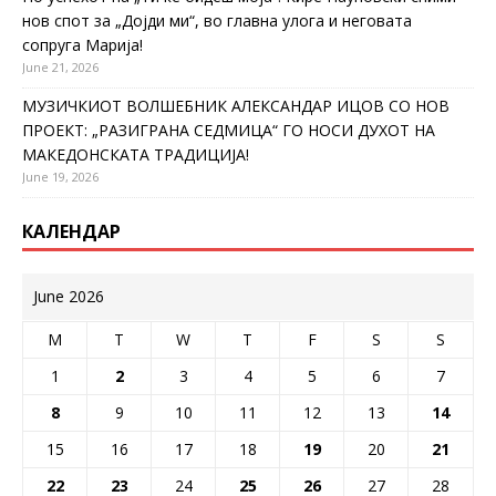
нов спот за „Дојди ми“, во главна улога и неговата
сопруга Марија!
June 21, 2026
МУЗИЧКИОТ ВОЛШЕБНИК АЛЕКСАНДАР ИЦОВ СО НОВ
ПРОЕКТ: „РАЗИГРАНА СЕДМИЦА“ ГО НОСИ ДУХОТ НА
МАКЕДОНСКАТА ТРАДИЦИЈА!
June 19, 2026
КАЛЕНДАР
June 2026
M
T
W
T
F
S
S
1
2
3
4
5
6
7
8
9
10
11
12
13
14
15
16
17
18
19
20
21
22
23
24
25
26
27
28