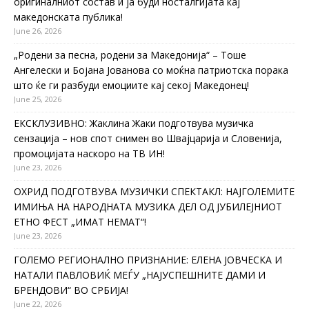
оригиналниот состав и ја буди носталгијата кај
македонската публика!
June 26, 2026
„Родени за песна, родени за Македонија“ – Тоше
Ангелески и Бојана Јованова со моќна патриотска порака
што ќе ги разбуди емоциите кај секој Македонец!
June 25, 2026
ЕКСКЛУЗИВНО: Жаклина Жаки подготвува музичка
сензација – нов спот снимен во Швајцарија и Словенија,
промоцијата наскоро на ТВ ИН!
June 23, 2026
ОХРИД ПОДГОТВУВА МУЗИЧКИ СПЕКТАКЛ: НАЈГОЛЕМИТЕ
ИМИЊА НА НАРОДНАТА МУЗИКА ДЕЛ ОД ЈУБИЛЕЈНИОТ
ЕТНО ФЕСТ „ИМАТ НЕМАТ“!
June 23, 2026
ГОЛЕМО РЕГИОНАЛНО ПРИЗНАНИЕ: ЕЛЕНА ЈОВЧЕСКА И
НАТАЛИ ПАВЛОВИЌ МЕЃУ „НАЈУСПЕШНИТЕ ДАМИ И
БРЕНДОВИ“ ВО СРБИЈА!
June 22, 2026