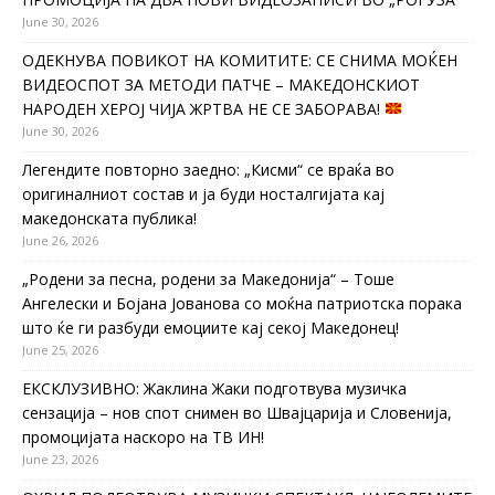
June 30, 2026
ОДЕКНУВА ПОВИКОТ НА КОМИТИТЕ: СЕ СНИМА МОЌЕН
ВИДЕОСПОТ ЗА МЕТОДИ ПАТЧЕ – МАКЕДОНСКИОТ
НАРОДЕН ХЕРОЈ ЧИЈА ЖРТВА НЕ СЕ ЗАБОРАВА!
June 30, 2026
Легендите повторно заедно: „Кисми“ се враќа во
оригиналниот состав и ја буди носталгијата кај
македонската публика!
June 26, 2026
„Родени за песна, родени за Македонија“ – Тоше
Ангелески и Бојана Јованова со моќна патриотска порака
што ќе ги разбуди емоциите кај секој Македонец!
June 25, 2026
ЕКСКЛУЗИВНО: Жаклина Жаки подготвува музичка
сензација – нов спот снимен во Швајцарија и Словенија,
промоцијата наскоро на ТВ ИН!
June 23, 2026