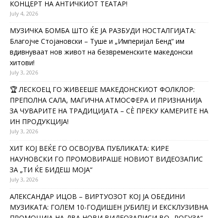
КОНЦЕРТ НА АНТИЧКИОТ ТЕАТАР!
July 4, 2026
МУЗИЧКА БОМБА ШТО ЌЕ ЈА РАЗБУДИ НОСТАЛГИЈАТА:
Благојче Стојановски – Туше и „Империјал Бенд“ им
вдивнуваат нов живот на безвременските македонски
хитови!
July 3, 2026
🏆 ЛЕСКОЕЦ ГО ЖИВЕЕШЕ МАКЕДОНСКИОТ ФОЛКЛОР:
ПРЕПОЛНА САЛА, МАГИЧНА АТМОСФЕРА И ПРИЗНАНИЈА
ЗА ЧУВАРИТЕ НА ТРАДИЦИЈАТА – СÈ ПРЕКУ КАМЕРИТЕ НА
ИН ПРОДУКЦИЈА!
July 3, 2026
ХИТ КОЈ ВЕЌЕ ГО ОСВОЈУВА ПУБЛИКАТА: КИРЕ
НАУНОВСКИ ГО ПРОМОВИРАШЕ НОВИОТ ВИДЕОЗАПИС
ЗА „ТИ ЌЕ БИДЕШ МОЈА“
July 3, 2026
АЛЕКСАНДАР ИЦОВ – ВИРТУОЗОТ КОЈ ЈА ОБЕДИНИ
МУЗИКАТА: ГОЛЕМ 10-ГОДИШЕН ЈУБИЛЕЈ И ЕКСКЛУЗИВНА
ПРОМОЦИЈА НА ДВА НОВИ ВИДЕОЗАПИСИ ВО „РОГУЗА“