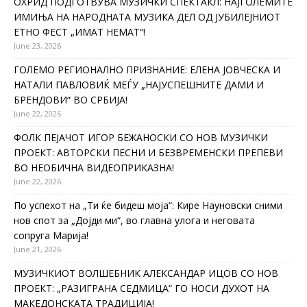
ОХРИД ПОДГОТВУВА МУЗИЧКИ СПЕКТАКЛ: НАЈГОЛЕМИТЕ
ИМИЊА НА НАРОДНАТА МУЗИКА ДЕЛ ОД ЈУБИЛЕЈНИОТ
ЕТНО ФЕСТ „ИМАТ НЕМАТ“!
June 23, 2026
ГОЛЕМО РЕГИОНАЛНО ПРИЗНАНИЕ: ЕЛЕНА ЈОВЧЕСКА И
НАТАЛИ ПАВЛОВИЌ МЕЃУ „НАЈУСПЕШНИТЕ ДАМИ И
БРЕНДОВИ“ ВО СРБИЈА!
June 22, 2026
ФОЛК ПЕЈАЧОТ ИГОР БЕЖАНОСКИ СО НОВ МУЗИЧКИ
ПРОЕКТ: АВТОРСКИ ПЕСНИ И БЕЗВРЕМЕНСКИ ПРЕПЕВИ
ВО НЕОБИЧНА ВИДЕОПРИКАЗНА!
June 22, 2026
По успехот на „Ти ќе бидеш моја“: Кире Науновски сними
нов спот за „Дојди ми“, во главна улога и неговата
сопруга Марија!
June 21, 2026
МУЗИЧКИОТ ВОЛШЕБНИК АЛЕКСАНДАР ИЦОВ СО НОВ
ПРОЕКТ: „РАЗИГРАНА СЕДМИЦА“ ГО НОСИ ДУХОТ НА
МАКЕДОНСКАТА ТРАДИЦИЈА!