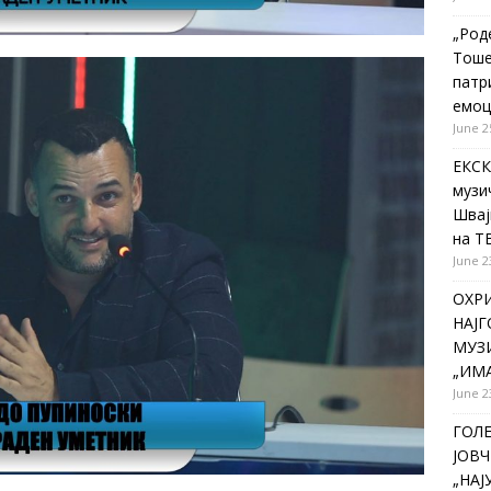
„Род
Тоше
патр
емоц
June 2
ЕКСК
музи
Швај
на Т
June 2
ОХР
НАЈ
МУЗИ
„ИМА
June 2
ГОЛ
ЈОВЧ
„НА