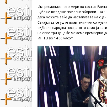
Импресионираното жири во состав Елена
Бубе не штедеше пофални зборови . На 1
дека можете веќе да настапувате на сцена
Сакајќи да се уште поавтентични со музик
одбрале народна носија, што само ја зас
на овие три деца ќе можеме премиерно да
ИН ТВ во 14.00 часот.