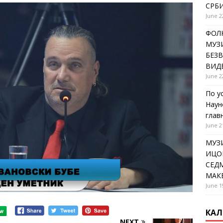
СРБИ
June 2
ФОЛК
МУЗИ
БЕЗ
ВИД
June 2
По у
Наун
глав
June 2
МУЗ
ИЦОВ
СЕДМ
МАК
June 1
КАЛ
NEXT