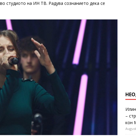
 во студиото на ИН ТВ. Радува сознанието дека се
НЕО
Илин
– ст
кон 
August