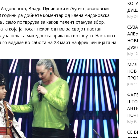
КОГА
 Андоновска, Владо Пупиноски и Љупчо Јовановски
ДУША
3 години да добиете коментар од Елена Андоновска
July 24
 , само потврдува за каков талент станува збор.
СУЗА
ата која ја носат некои од нив за својот настап
АЛБУ
илува целата македонска приказна во шоуто. Настaпот
НОВ
 го видиме во сабота на 23 март на фрекфенцијата на
„ЈУЖ
July 12
МИЛ
НОВ 
ПРОМ
July 11
ФАТЕ
ШТО 
АНТЕ
ПОЧ
July 9,
СЕ В