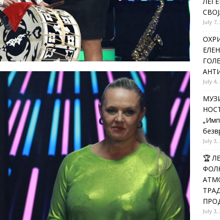
ЛЕГЕ
СВОЈ
July 7,
ОХРИ
ЕЛЕН
ГОЛ
АНТИ
July 4,
МУЗИ
НОСТ
„Имп
безв
July 3,
🏆 
ФОЛК
АТМО
ТРАД
ПРОД
July 3,