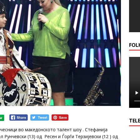
FOL
TELE
 учесници во македонското талент шоу . Стефанија
 Рунчевски (13) од Ресен и Ѓорѓи Терзијевски (12 ) од