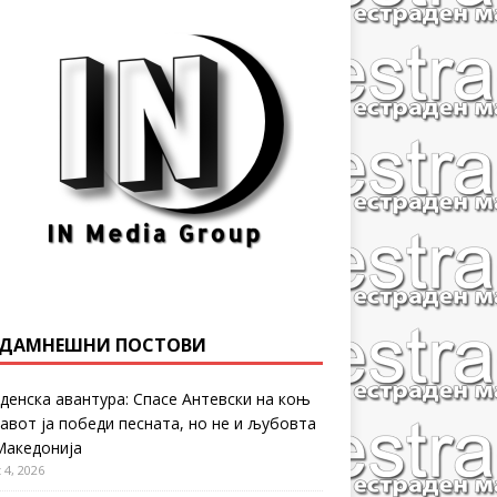
ДАМНЕШНИ ПОСТОВИ
денска авантура: Спасе Антевски на коњ
равот ја победи песната, но не и љубовта
Македонија
 4, 2026