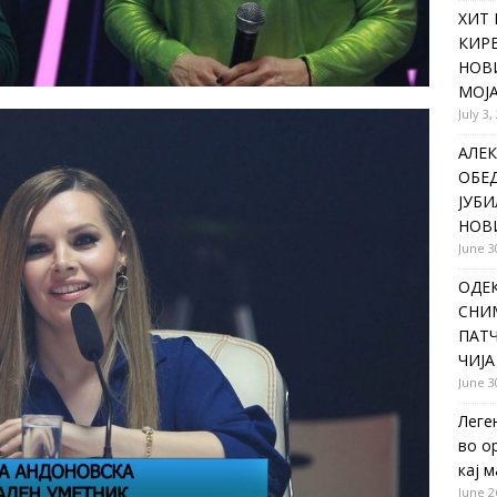
ХИТ 
КИР
НОВ
МОЈА
July 3,
АЛЕК
ОБЕ
ЈУБИ
НОВ
June 3
ОДЕ
СНИ
ПАТЧ
ЧИЈА
June 3
Леге
во о
кај 
June 2