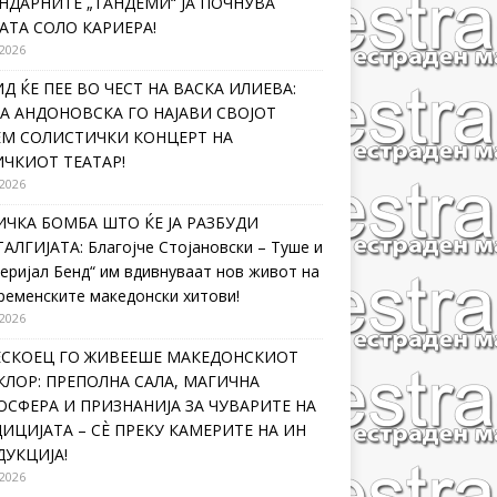
НДАРНИТЕ „ТАНДЕМИ“ ЈА ПОЧНУВА
АТА СОЛО КАРИЕРА!
 2026
Д ЌЕ ПЕЕ ВО ЧЕСТ НА ВАСКА ИЛИЕВА:
А АНДОНОВСКА ГО НАЈАВИ СВОЈОТ
ЕМ СОЛИСТИЧКИ КОНЦЕРТ НА
ЧКИОТ ТЕАТАР!
 2026
ЧКА БОМБА ШТО ЌЕ ЈА РАЗБУДИ
АЛГИЈАТА: Благојче Стојановски – Туше и
еријал Бенд“ им вдивнуваат нов живот на
ременските македонски хитови!
 2026
ЛЕСКОЕЦ ГО ЖИВЕЕШЕ МАКЕДОНСКИОТ
ЛОР: ПРЕПОЛНА САЛА, МАГИЧНА
СФЕРА И ПРИЗНАНИЈА ЗА ЧУВАРИТЕ НА
ИЦИЈАТА – СÈ ПРЕКУ КАМЕРИТЕ НА ИН
УКЦИЈА!
 2026