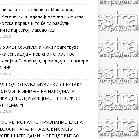
ени за песна, родени за Македонија“ –
 Ангелески и Бојана Јованова со моќна
иотска порака што ќе ги разбуди
иите кај секој Македонец!
5, 2026
ЛУЗИВНО: Жаклина Жаки подготвува
чка сензација – нов спот снимен во
царија и Словенија, промоцијата наскоро
В ИН!
3, 2026
ИД ПОДГОТВУВА МУЗИЧКИ СПЕКТАКЛ:
ГОЛЕМИТЕ ИМИЊА НА НАРОДНАТА
КА ДЕЛ ОД ЈУБИЛЕЈНИОТ ЕТНО ФЕСТ
Т НЕМАТ“!
3, 2026
ЕМО РЕГИОНАЛНО ПРИЗНАНИЕ: ЕЛЕНА
ЕСКА И НАТАЛИ ПАВЛОВИЌ МЕЃУ
ЈУСПЕШНИТЕ ДАМИ И БРЕНДОВИ“ ВО