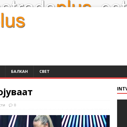
БАЛКАН
СВЕТ
ојуваат
INT
сти
0