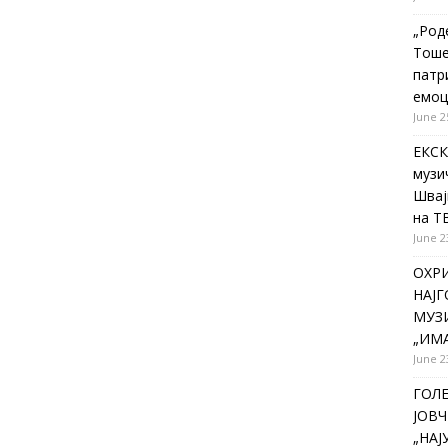
„Род
Тоше
патр
емоц
June 2
ЕКСК
музи
Швај
на Т
June 2
ОХР
НАЈ
МУЗИ
„ИМА
June 2
ГОЛ
ЈОВЧ
„НА