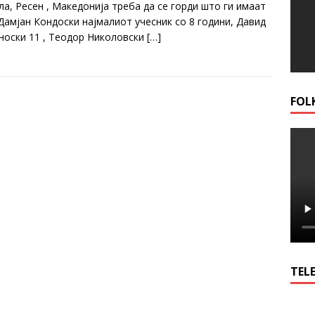
ла, Ресен , Македонија треба да се горди што ги имаат
 Дамјан Кондоски најмалиот учесник со 8 години, Дaвид
носки 11 , Теодор Николовски
[…]
FOL
TELE