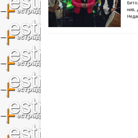
Бито
нив,
Недa