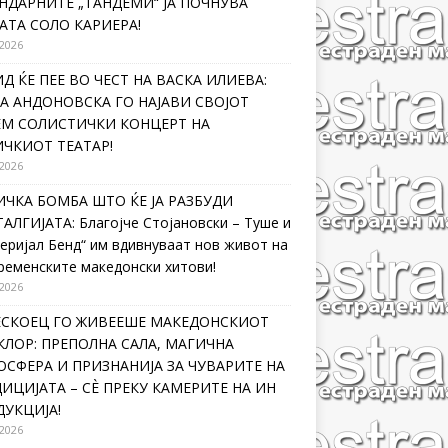
НДАРНИТЕ „ТАНДЕМИ“ ЈА ПОЧНУВА
АТА СОЛО КАРИЕРА!
 2026
Д ЌЕ ПЕЕ ВО ЧЕСТ НА ВАСКА ИЛИЕВА:
А АНДОНОВСКА ГО НАЈАВИ СВОЈОТ
ЕМ СОЛИСТИЧКИ КОНЦЕРТ НА
ЧКИОТ ТЕАТАР!
 2026
ЧКА БОМБА ШТО ЌЕ ЈА РАЗБУДИ
АЛГИЈАТА: Благојче Стојановски – Туше и
еријал Бенд“ им вдивнуваат нов живот на
ременските македонски хитови!
 2026
ЛЕСКОЕЦ ГО ЖИВЕЕШЕ МАКЕДОНСКИОТ
ЛОР: ПРЕПОЛНА САЛА, МАГИЧНА
СФЕРА И ПРИЗНАНИЈА ЗА ЧУВАРИТЕ НА
ИЦИЈАТА – СÈ ПРЕКУ КАМЕРИТЕ НА ИН
УКЦИЈА!
 2026