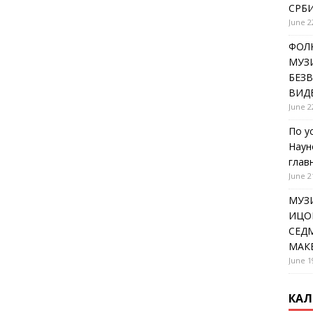
СРБИ
June 2
ФОЛК
МУЗИ
БЕЗ
ВИД
June 2
По у
Наун
глав
June 2
МУЗ
ИЦОВ
СЕДМ
МАК
June 1
КАЛ