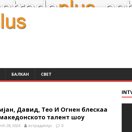
БАЛКАН
СВЕТ
INT
јан, Давид, Тео И Огнен блескаа
 македонското талент шоу
ch 28, 2024
естрадаплус
0