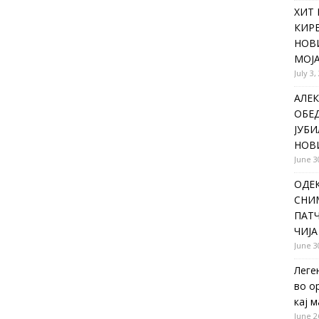
ХИТ 
КИР
НОВ
МОЈА
July 3,
АЛЕК
ОБЕ
ЈУБИ
НОВ
June 3
ОДЕ
СНИ
ПАТЧ
ЧИЈА
June 3
Леге
во о
кај 
June 2