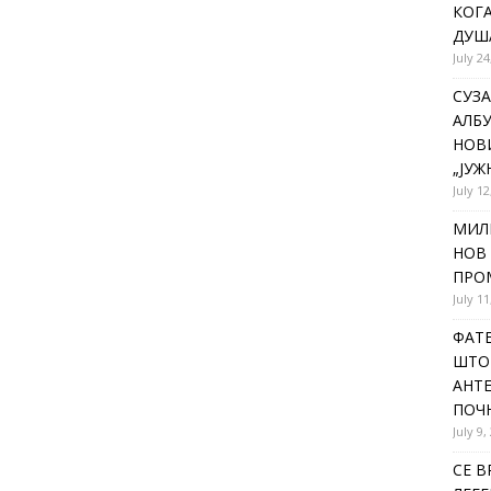
КОГА
ДУША
July 24
СУЗА
АЛБУ
НОВ
„ЈУЖ
July 12
МИЛ
НОВ 
ПРОМ
July 11
ФАТЕ
ШТО 
АНТЕ
ПОЧ
July 9,
СЕ В