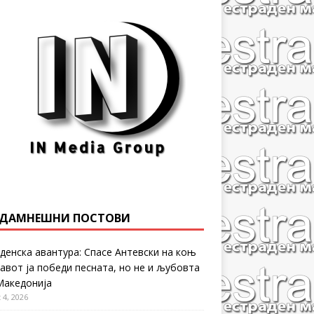
ДАМНЕШНИ ПОСТОВИ
денска авантура: Спасе Антевски на коњ
равот ја победи песната, но не и љубовта
Македонија
 4, 2026