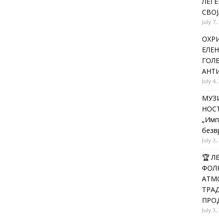
ЛЕГЕ
СВОЈ
July 7,
ОХРИ
ЕЛЕН
ГОЛ
АНТИ
July 4,
МУЗИ
НОСТ
„Имп
безв
July 3,
🏆 
ФОЛК
АТМО
ТРАД
ПРОД
July 3,