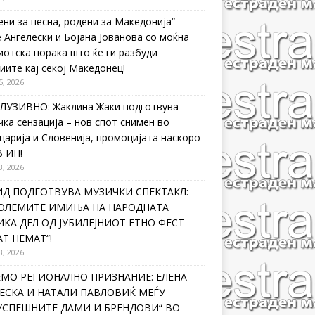
ени за песна, родени за Македонија“ –
 Ангелески и Бојана Јованова со моќна
иотска порака што ќе ги разбуди
иите кај секој Македонец!
5, 2026
ЛУЗИВНО: Жаклина Жаки подготвува
чка сензација – нов спот снимен во
царија и Словенија, промоцијата наскоро
В ИН!
3, 2026
ИД ПОДГОТВУВА МУЗИЧКИ СПЕКТАКЛ:
ГОЛЕМИТЕ ИМИЊА НА НАРОДНАТА
КА ДЕЛ ОД ЈУБИЛЕЈНИОТ ЕТНО ФЕСТ
Т НЕМАТ“!
3, 2026
ЕМО РЕГИОНАЛНО ПРИЗНАНИЕ: ЕЛЕНА
ЕСКА И НАТАЛИ ПАВЛОВИЌ МЕЃУ
ЈУСПЕШНИТЕ ДАМИ И БРЕНДОВИ“ ВО