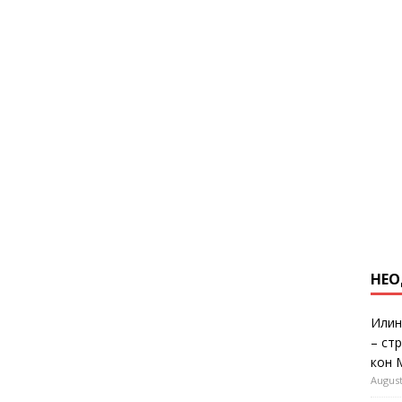
НЕО
Илин
– ст
кон 
August