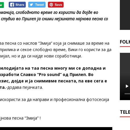
манија, слободното време го користи да дојде во
 студио во Прилеп ја сними нејзината најнова песна со
FOL
а песна со наслов “Змија” која ја снимаше за време на
прилика и секое слободно време, Вики го користи за да
ијал, но и да си најде нови соработници.
мелодијата на таа песна многу ми се допадна и
изработи Славко “
Pro sound”
од Прилеп. Во
зис, дојде и ја снимивме песната, па еве сега е
та.
-додава пејачката.
 искористи за да направи и професионална фотосесија
TELE
нова песна “Змија” !