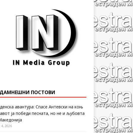
ДАМНЕШНИ ПОСТОВИ
денска авантура: Спасе Антевски на коњ
равот ја победи песната, но не и љубовта
Македонија
 4, 2026