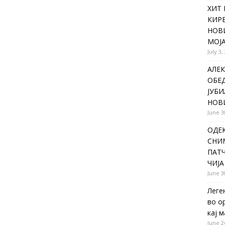
ХИТ 
КИР
НОВ
МОЈА
July 3,
АЛЕК
ОБЕ
ЈУБИ
НОВ
June 3
ОДЕ
СНИ
ПАТЧ
ЧИЈА
June 3
Леге
во о
кај 
June 2