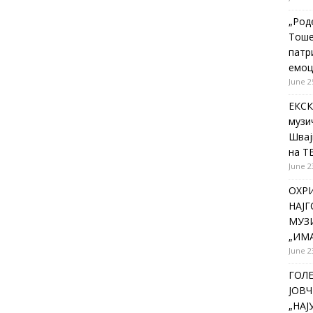
„Род
Тоше
патр
емоц
June 2
ЕКСК
музи
Швај
на Т
June 2
ОХР
НАЈ
МУЗИ
„ИМА
June 2
ГОЛ
ЈОВЧ
„НА