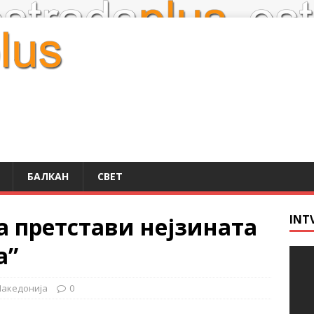
БАЛКАН
СВЕТ
а претстави нејзината
INT
а”
акедонија
0