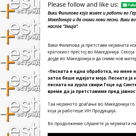
Please follow and like us:
Вики Филипова која живее и работи во Гер
Македонија и да сними нови песни. Вики во
наслов “Змија”.
Вики Филипова ја претстави нејзината нов
кратокиот престој во Македонија. Секоја 
дојде во Македонија и да сними нов матер
-Песната е една обработка, но мене 
затоа беше идејата моја. Песната ја 
песната на зурла свири Гоце од Синте
време да ја претставиме пред јавнос
Таа нејзиното доаѓање во Македонија го
која ја работеше ИН Продукција.
Во продолжение слушнете ја нејзината нај