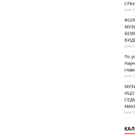
СРБИ
June 2
ФОЛК
МУЗИ
БЕЗ
ВИД
June 2
По у
Наун
глав
June 2
МУЗ
ИЦОВ
СЕДМ
МАК
June 1
КАЛ