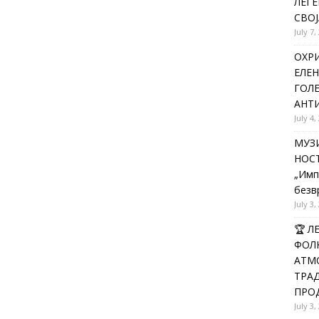
ЛЕГЕ
СВОЈ
July 7,
ОХРИ
ЕЛЕН
ГОЛ
АНТИ
July 4,
МУЗИ
НОСТ
„Имп
безв
July 3,
🏆 
ФОЛК
АТМО
ТРАД
ПРОД
July 3,