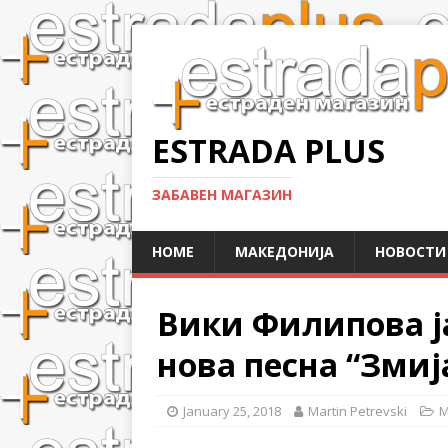
ESTRADA PLUS
ЗАБАВЕН МАГАЗИН
HOME
МАКЕДОНИЈА
НОВОСТИ
Вики Филипова ј
нова песна “Змиј
January 25, 2018
Martin Petrevski
М