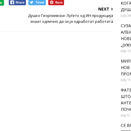
КОГА
NEXT
ДУША
Душко Георгиевски: Луѓето од ИН продукција
July 24
знаат одлично да си ја одработат работата
СУЗА
АЛБУ
НОВ
„ЈУЖ
July 12
МИЛ
НОВ 
ПРОМ
July 11
ФАТЕ
ШТО 
АНТЕ
ПОЧ
July 9,
СЕ В