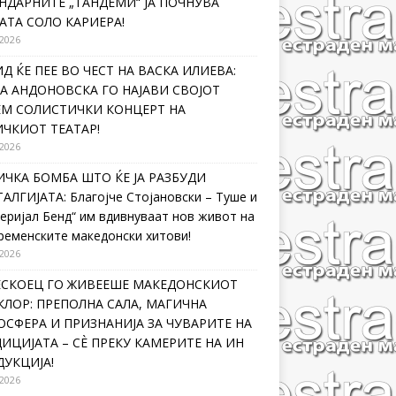
НДАРНИТЕ „ТАНДЕМИ“ ЈА ПОЧНУВА
АТА СОЛО КАРИЕРА!
 2026
Д ЌЕ ПЕЕ ВО ЧЕСТ НА ВАСКА ИЛИЕВА:
А АНДОНОВСКА ГО НАЈАВИ СВОЈОТ
ЕМ СОЛИСТИЧКИ КОНЦЕРТ НА
ЧКИОТ ТЕАТАР!
 2026
ЧКА БОМБА ШТО ЌЕ ЈА РАЗБУДИ
АЛГИЈАТА: Благојче Стојановски – Туше и
еријал Бенд“ им вдивнуваат нов живот на
ременските македонски хитови!
 2026
ЛЕСКОЕЦ ГО ЖИВЕЕШЕ МАКЕДОНСКИОТ
ЛОР: ПРЕПОЛНА САЛА, МАГИЧНА
СФЕРА И ПРИЗНАНИЈА ЗА ЧУВАРИТЕ НА
ИЦИЈАТА – СÈ ПРЕКУ КАМЕРИТЕ НА ИН
УКЦИЈА!
 2026