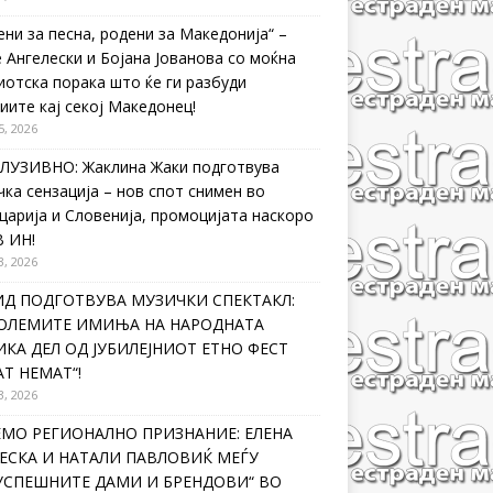
ени за песна, родени за Македонија“ –
 Ангелески и Бојана Јованова со моќна
иотска порака што ќе ги разбуди
иите кај секој Македонец!
5, 2026
ЛУЗИВНО: Жаклина Жаки подготвува
чка сензација – нов спот снимен во
царија и Словенија, промоцијата наскоро
В ИН!
3, 2026
ИД ПОДГОТВУВА МУЗИЧКИ СПЕКТАКЛ:
ГОЛЕМИТЕ ИМИЊА НА НАРОДНАТА
КА ДЕЛ ОД ЈУБИЛЕЈНИОТ ЕТНО ФЕСТ
Т НЕМАТ“!
3, 2026
ЕМО РЕГИОНАЛНО ПРИЗНАНИЕ: ЕЛЕНА
ЕСКА И НАТАЛИ ПАВЛОВИЌ МЕЃУ
ЈУСПЕШНИТЕ ДАМИ И БРЕНДОВИ“ ВО