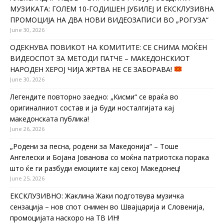
МУЗИКАТА: ГОЛЕМ 10-ГОДИШЕН ЈУБИЛЕЈ И ЕКСКЛУЗИВНА
ПРОМОЦИЈА НА ДВА НОВИ ВИДЕОЗАПИСИ ВО „РОГУЗА“
June 30, 2026
ОДЕКНУВА ПОВИКОТ НА КОМИТИТЕ: СЕ СНИМА МОЌЕН
ВИДЕОСПОТ ЗА МЕТОДИ ПАТЧЕ – МАКЕДОНСКИОТ
НАРОДЕН ХЕРОЈ ЧИЈА ЖРТВА НЕ СЕ ЗАБОРАВА!
June 30, 2026
Легендите повторно заедно: „Кисми“ се враќа во
оригиналниот состав и ја буди носталгијата кај
македонската публика!
June 26, 2026
„Родени за песна, родени за Македонија“ – Тоше
Ангелески и Бојана Јованова со моќна патриотска порака
што ќе ги разбуди емоциите кај секој Македонец!
June 25, 2026
ЕКСКЛУЗИВНО: Жаклина Жаки подготвува музичка
сензација – нов спот снимен во Швајцарија и Словенија,
промоцијата наскоро на ТВ ИН!