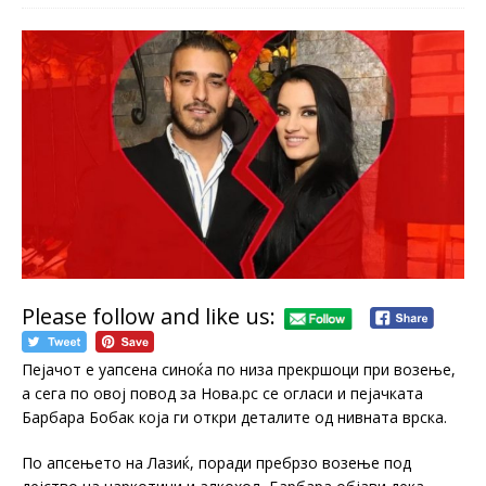
Please follow and like us:
Пејачот е уапсена синоќа по низа прекршоци при возење,
а сега по овој повод за Нова.рс се огласи и пејачката
Барбара Бобак која ги откри деталите од нивната врска.
По апсењето на Лазиќ, поради пребрзо возење под