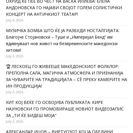
ОХРИД ЌЕ ПЕЕ ВО ЧЕСТ НА ВАСКА ИЛИЕВА: ЕЛЕНА
АНДОНОВСКА ГО НАЈАВИ СВОЈОТ ГОЛЕМ СОЛИСТИЧКИ
КОНЦЕРТ НА АНТИЧКИОТ ТЕАТАР!
July 4, 2026
МУЗИЧКА БОМБА ШТО ЌЕ ЈА РАЗБУДИ НОСТАЛГИЈАТА:
Благојче Стојановски – Туше и „Империјал Бенд“ им
вдивнуваат нов живот на безвременските македонски
хитови!
July 3, 2026
🏆 ЛЕСКОЕЦ ГО ЖИВЕЕШЕ МАКЕДОНСКИОТ ФОЛКЛОР:
ПРЕПОЛНА САЛА, МАГИЧНА АТМОСФЕРА И ПРИЗНАНИЈА
ЗА ЧУВАРИТЕ НА ТРАДИЦИЈАТА – СÈ ПРЕКУ КАМЕРИТЕ НА
ИН ПРОДУКЦИЈА!
July 3, 2026
ХИТ КОЈ ВЕЌЕ ГО ОСВОЈУВА ПУБЛИКАТА: КИРЕ
НАУНОВСКИ ГО ПРОМОВИРАШЕ НОВИОТ ВИДЕОЗАПИС
ЗА „ТИ ЌЕ БИДЕШ МОЈА“
July 3, 2026
АЛЕКСАНДАР ИЦОВ – ВИРТУОЗОТ КОЈ ЈА ОБЕДИНИ