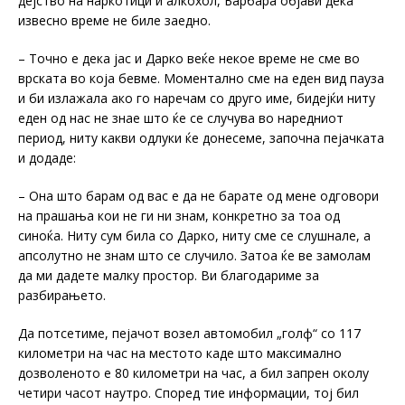
дејство на наркотици и алкохол, Барбара објави дека
извесно време не биле заедно.
– Точно е дека јас и Дарко веќе некое време не сме во
врската во која бевме. Моментално сме на еден вид пауза
и би излажала ако го наречам со друго име, бидејќи ниту
еден од нас не знае што ќе се случува во наредниот
период, ниту какви одлуки ќе донесеме, започна пејачката
и додаде:
– Она што барам од вас е да не барате од мене одговори
на прашања кои не ги ни знам, конкретно за тоа од
синоќа. Ниту сум била со Дарко, ниту сме се слушнале, а
апсолутно не знам што се случило. Затоа ќе ве замолам
да ми дадете малку простор. Ви благодариме за
разбирањето.
Да потсетиме, пејачот возел автомобил „голф“ со 117
километри на час на местото каде што максимално
дозволеното е 80 километри на час, а бил запрен околу
четири часот наутро. Според тие информации, тој бил