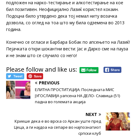
подложен на нарко-тестирање и алкотестирање на кое
бил позитивен. Неофицијално Лазиќ користел кокаин.
Подоцна било утврдено дека тој немал ниту возачка
дозвола, со оглед на тоа што му била одземена во 2013
година.
Конечно се огласи и Барбара Бобак по апсењето на Лазиќ!
Пејачката откри шокантни вести: Јас и Дарко сме на пауза
и не знам што се случило со него!
Please follow and like us:
PREVIOUS
ЕЛИТНА ПРОСТИТУЦИЈА: Последната МИС
ЈУГОСЛАВИЈА уапсена НА ДЕЛО- Славица (51)
падна во големата акција
NEXT
Криеше дека е во врска со Аркан уште пред
Цеца, а ги најдоа на сепаре во најпознатиот
српски клуб