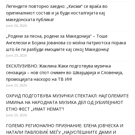
Легендите повторно заедно: „Кисми“ се враќа во
оригиналниот состав и ја буди носталгијата кај
македонската публика!
June 26, 2026
„Родени за песна, родени за Македонија“ – Тоше
Ангелески и Бојана Јованова со моќна патриотска порака
што ќе ги разбуди емоциите кај секој Македонец!
June 25, 2026
ЕКСКЛУЗИВНО: Жаклина Жаки подготвува музичка
сензација – нов спот снимен во Швајцарија и Словенија,
промоцијата наскоро на ТВ ИН!
June 23, 2026
ОХРИД ПОДГОТВУВА МУЗИЧКИ СПЕКТАКЛ: НАЈГОЛЕМИТЕ
ИМИЊА НА НАРОДНАТА МУЗИКА ДЕЛ ОД ЈУБИЛЕЈНИОТ
ЕТНО ФЕСТ „ИМАТ НЕМАТ“!
June 23, 2026
ГОЛЕМО РЕГИОНАЛНО ПРИЗНАНИЕ: ЕЛЕНА ЈОВЧЕСКА И
НАТАЛИ ПАВЛОВИЌ МЕЃУ „НАЈУСПЕШНИТЕ ДАМИ И