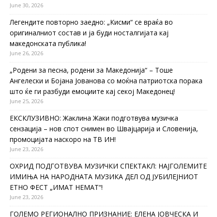
June 30, 2026
Легендите повторно заедно: „Кисми“ се враќа во
оригиналниот состав и ја буди носталгијата кај
македонската публика!
June 26, 2026
„Родени за песна, родени за Македонија“ – Тоше
Ангелески и Бојана Јованова со моќна патриотска порака
што ќе ги разбуди емоциите кај секој Македонец!
June 25, 2026
ЕКСКЛУЗИВНО: Жаклина Жаки подготвува музичка
сензација – нов спот снимен во Швајцарија и Словенија,
промоцијата наскоро на ТВ ИН!
June 23, 2026
ОХРИД ПОДГОТВУВА МУЗИЧКИ СПЕКТАКЛ: НАЈГОЛЕМИТЕ
ИМИЊА НА НАРОДНАТА МУЗИКА ДЕЛ ОД ЈУБИЛЕЈНИОТ
ЕТНО ФЕСТ „ИМАТ НЕМАТ“!
June 23, 2026
ГОЛЕМО РЕГИОНАЛНО ПРИЗНАНИЕ: ЕЛЕНА ЈОВЧЕСКА И