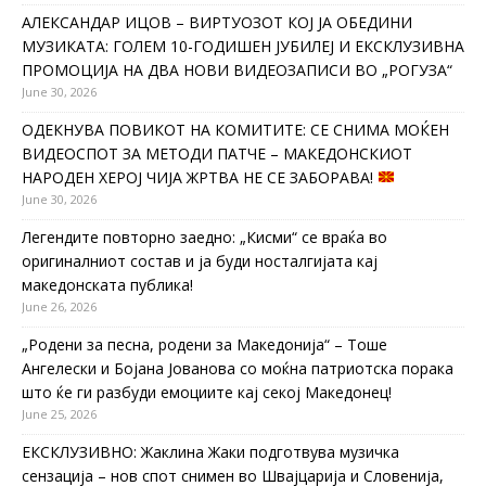
АЛЕКСАНДАР ИЦОВ – ВИРТУОЗОТ КОЈ ЈА ОБЕДИНИ
МУЗИКАТА: ГОЛЕМ 10-ГОДИШЕН ЈУБИЛЕЈ И ЕКСКЛУЗИВНА
ПРОМОЦИЈА НА ДВА НОВИ ВИДЕОЗАПИСИ ВО „РОГУЗА“
June 30, 2026
ОДЕКНУВА ПОВИКОТ НА КОМИТИТЕ: СЕ СНИМА МОЌЕН
ВИДЕОСПОТ ЗА МЕТОДИ ПАТЧЕ – МАКЕДОНСКИОТ
НАРОДЕН ХЕРОЈ ЧИЈА ЖРТВА НЕ СЕ ЗАБОРАВА!
June 30, 2026
Легендите повторно заедно: „Кисми“ се враќа во
оригиналниот состав и ја буди носталгијата кај
македонската публика!
June 26, 2026
„Родени за песна, родени за Македонија“ – Тоше
Ангелески и Бојана Јованова со моќна патриотска порака
што ќе ги разбуди емоциите кај секој Македонец!
June 25, 2026
ЕКСКЛУЗИВНО: Жаклина Жаки подготвува музичка
сензација – нов спот снимен во Швајцарија и Словенија,