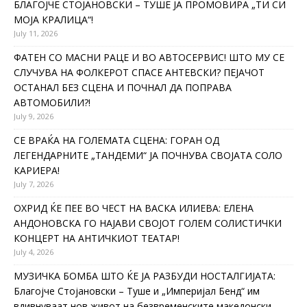
БЛАГОЈЧЕ СТОЈАНОВСКИ – ТУШЕ ЈА ПРОМОВИРА „ТИ СИ
МОЈА КРАЛИЦА“!
July 11, 2026
ФАТЕН СО МАСНИ РАЦЕ И ВО АВТОСЕРВИС! ШТО МУ СЕ
СЛУЧУВА НА ФОЛКЕРОТ СПАСЕ АНТЕВСКИ? ПЕЈАЧОТ
ОСТАНАЛ БЕЗ СЦЕНА И ПОЧНАЛ ДА ПОПРАВА
АВТОМОБИЛИ?!
July 9, 2026
СЕ ВРАЌА НА ГОЛЕМАТА СЦЕНА: ГОРАН ОД
ЛЕГЕНДАРНИТЕ „ТАНДЕМИ“ ЈА ПОЧНУВА СВОЈАТА СОЛО
КАРИЕРА!
July 7, 2026
ОХРИД ЌЕ ПЕЕ ВО ЧЕСТ НА ВАСКА ИЛИЕВА: ЕЛЕНА
АНДОНОВСКА ГО НАЈАВИ СВОЈОТ ГОЛЕМ СОЛИСТИЧКИ
КОНЦЕРТ НА АНТИЧКИОТ ТЕАТАР!
July 4, 2026
МУЗИЧКА БОМБА ШТО ЌЕ ЈА РАЗБУДИ НОСТАЛГИЈАТА:
Благојче Стојановски – Туше и „Империјал Бенд“ им
вдивнуваат нов живот на безвременските македонски