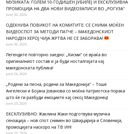
МУЗИКАТА: ГОЛЕМ 10-ГОДИШЕН ЈУБИЛЕЈ И ЕКСКЛУЗИВНА
ПРОМОЦИЈА НА ДВА НОВИ ВИДЕОЗАПИСИ ВО „РОГУЗА“
June 30, 2026
ОДЕКНУВА ПОВИКОТ НА КОМИТИТЕ: СЕ СНИМА МОЌЕН
ВИДЕОСПОТ ЗА МЕТОДИ ПАТЧЕ – МАКЕДОНСКИОТ
НАРОДЕН ХЕРОЈ ЧИЈА ЖРТВА НЕ СЕ ЗАБОРАВА!
June 30, 2026
Легендите повторно заедно: „Кисми“ се враќа во
оригиналниот состав и ја буди носталгијата кај
македонската публика!
June 26, 2026
„Родени за песна, родени за Македонија“ – Тоше
Ангелески и Бојана Јованова со моќна патриотска порака
што ќе ги разбуди емоциите кај секој Македонец!
June 25, 2026
ЕКСКЛУЗИВНО: Жаклина Жаки подготвува музичка
сензација – нов спот снимен во Швајцарија и Словенија,
промоцијата наскоро на ТВ ИН!
June 23, 2026