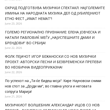
ОХРИД ПОДГОТВУВА МУЗИЧКИ СПЕКТАКЛ: НАЈГОЛЕМИТЕ
ИМИЊА НА НАРОДНАТА МУЗИКА ДЕЛ ОД ЈУБИЛЕЈНИОТ
ЕТНО ФЕСТ „ИМАТ НЕМАТ“!
June 23, 2026
ГОЛЕМО РЕГИОНАЛНО ПРИЗНАНИЕ: ЕЛЕНА ЈОВЧЕСКА И
НАТАЛИ ПАВЛОВИЌ МЕЃУ „НАЈУСПЕШНИТЕ ДАМИ И
БРЕНДОВИ“ ВО СРБИЈА!
June 22, 2026
ФОЛК ПЕЈАЧОТ ИГОР БЕЖАНОСКИ СО НОВ МУЗИЧКИ
ПРОЕКТ: АВТОРСКИ ПЕСНИ И БЕЗВРЕМЕНСКИ ПРЕПЕВИ
ВО НЕОБИЧНА ВИДЕОПРИКАЗНА!
June 22, 2026
По успехот на „Ти ќе бидеш моја“: Кире Науновски сними
нов спот за „Дојди ми“, во главна улога и неговата
сопруга Марија!
June 21, 2026
МУЗИЧКИОТ ВОЛШЕБНИК АЛЕКСАНДАР ИЦОВ СО НОВ