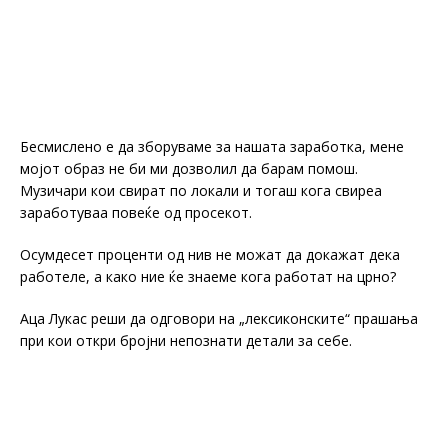
Бесмислено е да зборуваме за нашата заработка, мене
мојот образ не би ми дозволил да барам помош.
Музичари кои свират по локали и тогаш кога свиреа
заработуваа повеќе од просекот.
Осумдесет проценти од нив не можат да докажат дека
работеле, а како ние ќе знаеме кога работат на црно?
Аца Лукас реши да одговори на „лексиконските“ прашања
при кои откри бројни непознати детали за себе.