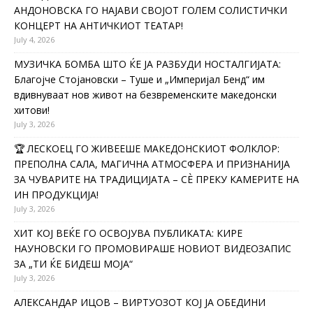
АНДОНОВСКА ГО НАЈАВИ СВОЈОТ ГОЛЕМ СОЛИСТИЧКИ
КОНЦЕРТ НА АНТИЧКИОТ ТЕАТАР!
July 4, 2026
МУЗИЧКА БОМБА ШТО ЌЕ ЈА РАЗБУДИ НОСТАЛГИЈАТА:
Благојче Стојановски – Туше и „Империјал Бенд“ им
вдивнуваат нов живот на безвременските македонски
хитови!
July 3, 2026
🏆 ЛЕСКОЕЦ ГО ЖИВЕЕШЕ МАКЕДОНСКИОТ ФОЛКЛОР:
ПРЕПОЛНА САЛА, МАГИЧНА АТМОСФЕРА И ПРИЗНАНИЈА
ЗА ЧУВАРИТЕ НА ТРАДИЦИЈАТА – СÈ ПРЕКУ КАМЕРИТЕ НА
ИН ПРОДУКЦИЈА!
July 3, 2026
ХИТ КОЈ ВЕЌЕ ГО ОСВОЈУВА ПУБЛИКАТА: КИРЕ
НАУНОВСКИ ГО ПРОМОВИРАШЕ НОВИОТ ВИДЕОЗАПИС
ЗА „ТИ ЌЕ БИДЕШ МОЈА“
July 3, 2026
АЛЕКСАНДАР ИЦОВ – ВИРТУОЗОТ КОЈ ЈА ОБЕДИНИ