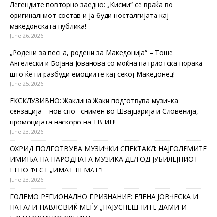
Легендите повторно заедно: „Кисми“ се враќа во
оригиналниот состав и ја буди носталгијата кај
македонската публика!
June 26, 2026
„Родени за песна, родени за Македонија“ – Тоше
Ангелески и Бојана Јованова со моќна патриотска порака
што ќе ги разбуди емоциите кај секој Македонец!
June 25, 2026
ЕКСКЛУЗИВНО: Жаклина Жаки подготвува музичка
сензација – нов спот снимен во Швајцарија и Словенија,
промоцијата наскоро на ТВ ИН!
June 23, 2026
ОХРИД ПОДГОТВУВА МУЗИЧКИ СПЕКТАКЛ: НАЈГОЛЕМИТЕ
ИМИЊА НА НАРОДНАТА МУЗИКА ДЕЛ ОД ЈУБИЛЕЈНИОТ
ЕТНО ФЕСТ „ИМАТ НЕМАТ“!
June 23, 2026
ГОЛЕМО РЕГИОНАЛНО ПРИЗНАНИЕ: ЕЛЕНА ЈОВЧЕСКА И
НАТАЛИ ПАВЛОВИЌ МЕЃУ „НАЈУСПЕШНИТЕ ДАМИ И