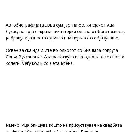
Автобиографијата „Ова сум јас“ на фолк-пејачот Аца
Лукас, во која открива пикантерии од својот богат живот,
ја бранува јавноста од мигот на нејзиното објавување.
Освен за ска нда л-ите во односот со бившата сопруга
Соња Вуксановиќ, Аца раскажува и за односите се своите
колеги, меѓу кои и со Лепа Брена.
Имено, Аца опишува зошто не присуствувал на свадбата
на Филип Живојиновиќ и Александра Пријовиќ.