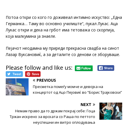
Потоа откри со кого го доживеал интимно искуство: „Една
Германка… Таму во основно училиште“, пукал Лукас. Аца
Лукас откри и дека на грбот има тетоважа со скорпија,
која малкумина ја знаеле.
Пејачот неодамна му приреди прекрасна свадба на синот
Лазар Вуксановиќ, а за деталите со денови се зборуваше.
Please follow and like us:
PREVIOUS
Пpecметка помеѓу момче и девојка на
концертот од Ацо Пејовиќ во “Борис Трајковски”
NEXT
Немам право да го држам покрај себе: Гоца
Тржан искрено за врската со Раша по петтото
неуспешни ин витро оплодувања