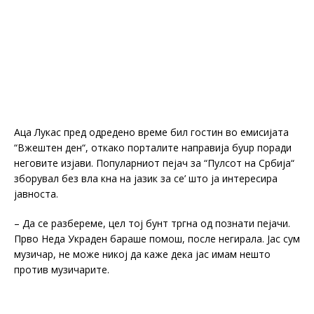
Аца Лукас пред одредено време бил гостин во емисијата
“Вжештен ден“, откако порталите направија буup поради
неговите изјави. Популарниот пејач за “Пулсот на Србија“
зборувал без вла кна на јазик за се’ што ја интересира
јавноста.
– Да се разбереме, цел тој бунт тргна од познати пејачи.
Прво Неда Украден бараше помош, после негирала. Јас сум
музичар, не може никој да каже дека јас имам нешто
против музичарите.