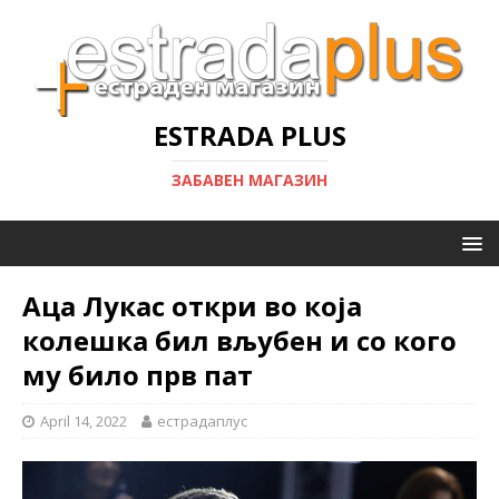
ESTRADA PLUS
ЗАБАВЕН МАГАЗИН
Аца Лукас откри во која
колешка бил вљубен и со кого
му било прв пат
April 14, 2022
естрадаплус