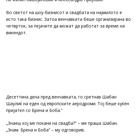
Во светот на шоу-бизнисот и свадбата на најмилото е
исто така бизнис. Затоа венчавката беше организирана во
четврток, за пејачите да можат да работат за време на
викендот.
Десеттина дена пред венчавката, го сретнав Шабан
Шаулиќ на еден од европските аеродроми. Тој беше куќен
пријател со Брена и Боба.“
„Знаеш кој ме покани на свадба?“ – ме праша Шабан.
„Знам. Брена и Боба“ – му одговорив.