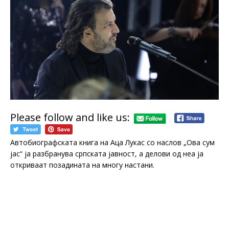
Please follow and like us:
Автобиографската книга на Аца Лукас со наслов „Ова сум
јас“ ја разбранува српската јавност, а делови од неа ја
откриваат позадината на многу настани.