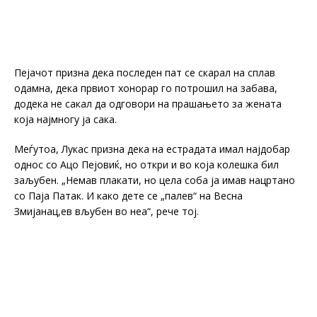
Пејачот призна дека последен пат се скарал на сплав
одамна, дека првиот хонорар го потрошил на забава,
додека не сакал да одговори на прашањето за жената
која најмногу ја сака.
Меѓутоа, Лукас призна дека на естрадата имал најдобар
однос со Ацо Пејовиќ, но откри и во која колешка бил
заљубен. „Немав плакати, но цела соба ја имав нацртано
со Паја Патак. И како дете се „палев“ на Весна
Змијанац,ев вљубен во неа“, рече тој.