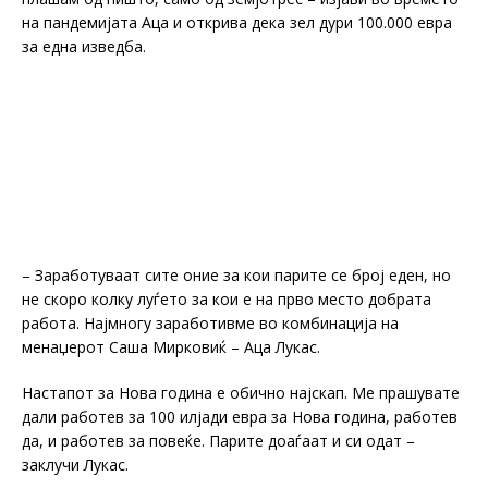
на пандемијата Аца и открива дека зел дури 100.000 евра
за една изведба.
– Заработуваат сите оние за кои парите се број еден, но
не скоро колку луѓето за кои е на прво место добрата
работа. Најмногу заработивме во комбинација на
менаџерот Саша Мирковиќ – Аца Лукас.
Настапот за Нова година е обично најскап. Ме прашувате
дали работев за 100 илјади евра за Нова година, работев
да, и работев за повеќе. Парите доаѓаат и си одат –
заклучи Лукас.