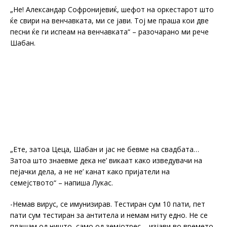
„Не! Александар Софронијевиќ, шефот на оркестарот што
ќе свири на венчавката, ми се јави. Тој ме праша кои две
песни ќе ги испеам на венчавката“ – разочарано ми рече
Шабан.
„Ете, затоа Цеца, Шабан и јас не бевме на свадбата…
Затоа што знаевме дека не’ викаат како изведувачи на
пејачки дела, а не не’ канат како пријатели на
семејството“ – напиша Лукас.
-Немав вирус, се имунизирав. Тестиран сум 10 пати, пет
пати сум тестиран за антитела и немам ниту едно. Не се
плашам од ништо, само од земјотрес – изјави во времето