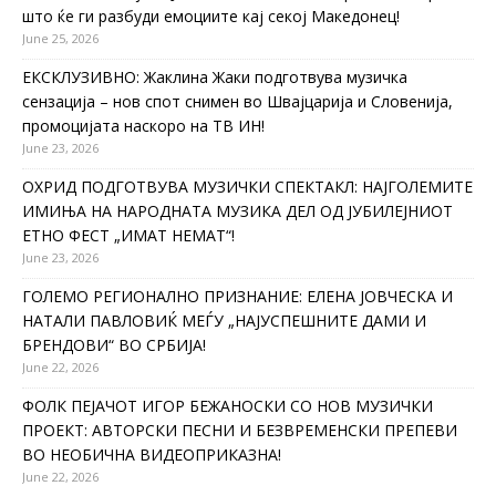
што ќе ги разбуди емоциите кај секој Македонец!
June 25, 2026
ЕКСКЛУЗИВНО: Жаклина Жаки подготвува музичка
сензација – нов спот снимен во Швајцарија и Словенија,
промоцијата наскоро на ТВ ИН!
June 23, 2026
ОХРИД ПОДГОТВУВА МУЗИЧКИ СПЕКТАКЛ: НАЈГОЛЕМИТЕ
ИМИЊА НА НАРОДНАТА МУЗИКА ДЕЛ ОД ЈУБИЛЕЈНИОТ
ЕТНО ФЕСТ „ИМАТ НЕМАТ“!
June 23, 2026
ГОЛЕМО РЕГИОНАЛНО ПРИЗНАНИЕ: ЕЛЕНА ЈОВЧЕСКА И
НАТАЛИ ПАВЛОВИЌ МЕЃУ „НАЈУСПЕШНИТЕ ДАМИ И
БРЕНДОВИ“ ВО СРБИЈА!
June 22, 2026
ФОЛК ПЕЈАЧОТ ИГОР БЕЖАНОСКИ СО НОВ МУЗИЧКИ
ПРОЕКТ: АВТОРСКИ ПЕСНИ И БЕЗВРЕМЕНСКИ ПРЕПЕВИ
ВО НЕОБИЧНА ВИДЕОПРИКАЗНА!
June 22, 2026