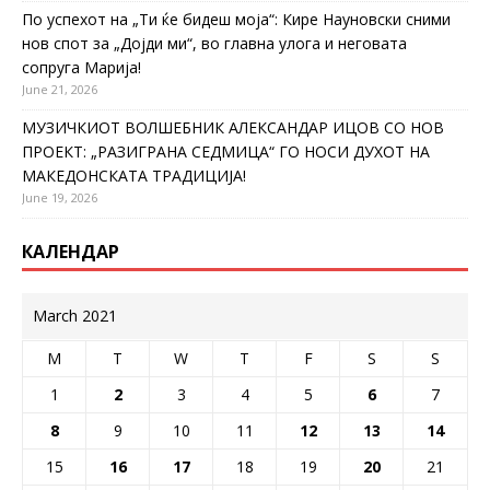
По успехот на „Ти ќе бидеш моја“: Кире Науновски сними
нов спот за „Дојди ми“, во главна улога и неговата
сопруга Марија!
June 21, 2026
МУЗИЧКИОТ ВОЛШЕБНИК АЛЕКСАНДАР ИЦОВ СО НОВ
ПРОЕКТ: „РАЗИГРАНА СЕДМИЦА“ ГО НОСИ ДУХОТ НА
МАКЕДОНСКАТА ТРАДИЦИЈА!
June 19, 2026
КАЛЕНДАР
March 2021
M
T
W
T
F
S
S
1
2
3
4
5
6
7
8
9
10
11
12
13
14
15
16
17
18
19
20
21