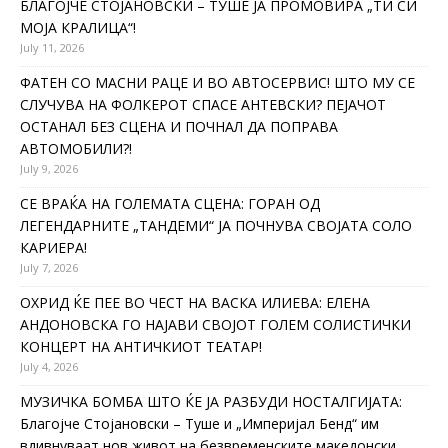
БЛАГОЈЧЕ СТОЈАНОВСКИ – ТУШЕ ЈА ПРОМОВИРА „ТИ СИ
МОЈА КРАЛИЦА“!
July 11, 2026
ФАТЕН СО МАСНИ РАЦЕ И ВО АВТОСЕРВИС! ШТО МУ СЕ
СЛУЧУВА НА ФОЛКЕРОТ СПАСЕ АНТЕВСКИ? ПЕЈАЧОТ
ОСТАНАЛ БЕЗ СЦЕНА И ПОЧНАЛ ДА ПОПРАВА
АВТОМОБИЛИ?!
July 9, 2026
СЕ ВРАЌА НА ГОЛЕМАТА СЦЕНА: ГОРАН ОД
ЛЕГЕНДАРНИТЕ „ТАНДЕМИ“ ЈА ПОЧНУВА СВОЈАТА СОЛО
КАРИЕРА!
July 7, 2026
ОХРИД ЌЕ ПЕЕ ВО ЧЕСТ НА ВАСКА ИЛИЕВА: ЕЛЕНА
АНДОНОВСКА ГО НАЈАВИ СВОЈОТ ГОЛЕМ СОЛИСТИЧКИ
КОНЦЕРТ НА АНТИЧКИОТ ТЕАТАР!
July 4, 2026
МУЗИЧКА БОМБА ШТО ЌЕ ЈА РАЗБУДИ НОСТАЛГИЈАТА:
Благојче Стојановски – Туше и „Империјал Бенд“ им
вдивнуваат нов живот на безвременските македонски