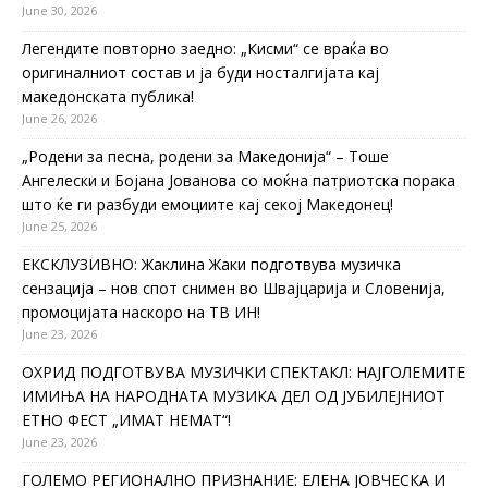
June 30, 2026
Легендите повторно заедно: „Кисми“ се враќа во
оригиналниот состав и ја буди носталгијата кај
македонската публика!
June 26, 2026
„Родени за песна, родени за Македонија“ – Тоше
Ангелески и Бојана Јованова со моќна патриотска порака
што ќе ги разбуди емоциите кај секој Македонец!
June 25, 2026
ЕКСКЛУЗИВНО: Жаклина Жаки подготвува музичка
сензација – нов спот снимен во Швајцарија и Словенија,
промоцијата наскоро на ТВ ИН!
June 23, 2026
ОХРИД ПОДГОТВУВА МУЗИЧКИ СПЕКТАКЛ: НАЈГОЛЕМИТЕ
ИМИЊА НА НАРОДНАТА МУЗИКА ДЕЛ ОД ЈУБИЛЕЈНИОТ
ЕТНО ФЕСТ „ИМАТ НЕМАТ“!
June 23, 2026
ГОЛЕМО РЕГИОНАЛНО ПРИЗНАНИЕ: ЕЛЕНА ЈОВЧЕСКА И