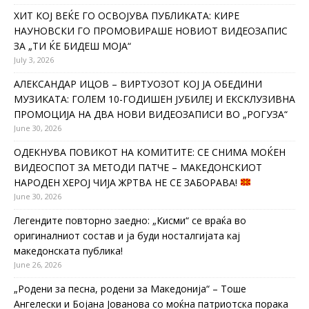
ХИТ КОЈ ВЕЌЕ ГО ОСВОЈУВА ПУБЛИКАТА: КИРЕ
НАУНОВСКИ ГО ПРОМОВИРАШЕ НОВИОТ ВИДЕОЗАПИС
ЗА „ТИ ЌЕ БИДЕШ МОЈА“
July 3, 2026
АЛЕКСАНДАР ИЦОВ – ВИРТУОЗОТ КОЈ ЈА ОБЕДИНИ
МУЗИКАТА: ГОЛЕМ 10-ГОДИШЕН ЈУБИЛЕЈ И ЕКСКЛУЗИВНА
ПРОМОЦИЈА НА ДВА НОВИ ВИДЕОЗАПИСИ ВО „РОГУЗА“
June 30, 2026
ОДЕКНУВА ПОВИКОТ НА КОМИТИТЕ: СЕ СНИМА МОЌЕН
ВИДЕОСПОТ ЗА МЕТОДИ ПАТЧЕ – МАКЕДОНСКИОТ
НАРОДЕН ХЕРОЈ ЧИЈА ЖРТВА НЕ СЕ ЗАБОРАВА!
June 30, 2026
Легендите повторно заедно: „Кисми“ се враќа во
оригиналниот состав и ја буди носталгијата кај
македонската публика!
June 26, 2026
„Родени за песна, родени за Македонија“ – Тоше
Ангелески и Бојана Јованова со моќна патриотска порака