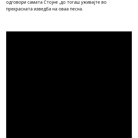
одговори самата Стојне ,до тогаш уживајте во
прекрасната изведба на оваа песна.