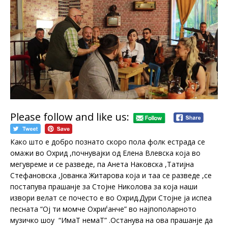
Please follow and like us:
Како што е добро познато скоро пола фолк естрада се
омажи во Охрид ,почнувајки од Елена Влевска која во
мегувреме и се разведе, па Анета Наковска ,Татијна
Стефановска ,Јованка Житарова која и таа се разведе ,се
постапува прашанје за Стојне Николова за која наши
извори велат се почесто е во Охрид.Дури Стојне ја испеа
песната “Ој ти момче Охриѓанче” во најпополарното
музичко шоу “ИмаТ немаТ” .Останува на ова прашанје да