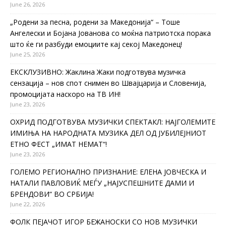
June 26, 2026
„Родени за песна, родени за Македонија“ – Тоше
Ангелески и Бојана Јованова со моќна патриотска порака
што ќе ги разбуди емоциите кај секој Македонец!
June 25, 2026
ЕКСКЛУЗИВНО: Жаклина Жаки подготвува музичка
сензација – нов спот снимен во Швајцарија и Словенија,
промоцијата наскоро на ТВ ИН!
June 23, 2026
ОХРИД ПОДГОТВУВА МУЗИЧКИ СПЕКТАКЛ: НАЈГОЛЕМИТЕ
ИМИЊА НА НАРОДНАТА МУЗИКА ДЕЛ ОД ЈУБИЛЕЈНИОТ
ЕТНО ФЕСТ „ИМАТ НЕМАТ“!
June 23, 2026
ГОЛЕМО РЕГИОНАЛНО ПРИЗНАНИЕ: ЕЛЕНА ЈОВЧЕСКА И
НАТАЛИ ПАВЛОВИЌ МЕЃУ „НАЈУСПЕШНИТЕ ДАМИ И
БРЕНДОВИ“ ВО СРБИЈА!
June 22, 2026
ФОЛК ПЕЈАЧОТ ИГОР БЕЖАНОСКИ СО НОВ МУЗИЧКИ