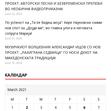
ПРОЕКТ: АВТОРСКИ ПЕСНИ И БЕЗВРЕМЕНСКИ ПРЕПЕВИ
ВО НЕОБИЧНА ВИДЕОПРИКАЗНА!
June 22, 2026
По успехот на „Ти ќе бидеш моја“: Кире Науновски сними
нов спот за „Дојди ми“, во главна улога и неговата
сопруга Марија!
June 21, 2026
МУЗИЧКИОТ ВОЛШЕБНИК АЛЕКСАНДАР ИЦОВ СО НОВ
ПРОЕКТ: „РАЗИГРАНА СЕДМИЦА“ ГО НОСИ ДУХОТ НА
МАКЕДОНСКАТА ТРАДИЦИЈА!
June 19, 2026
КАЛЕНДАР
March 2021
M
T
W
T
F
S
S
1
2
3
4
5
6
7