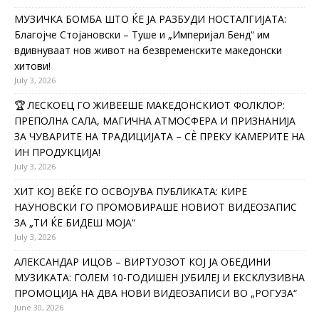
МУЗИЧКА БОМБА ШТО ЌЕ ЈА РАЗБУДИ НОСТАЛГИЈАТА:
Благојче Стојановски – Туше и „Империјал Бенд“ им
вдивнуваат нов живот на безвременските македонски
хитови!
July 3, 2026
🏆 ЛЕСКОЕЦ ГО ЖИВЕЕШЕ МАКЕДОНСКИОТ ФОЛКЛОР:
ПРЕПОЛНА САЛА, МАГИЧНА АТМОСФЕРА И ПРИЗНАНИЈА
ЗА ЧУВАРИТЕ НА ТРАДИЦИЈАТА – СÈ ПРЕКУ КАМЕРИТЕ НА
ИН ПРОДУКЦИЈА!
July 3, 2026
ХИТ КОЈ ВЕЌЕ ГО ОСВОЈУВА ПУБЛИКАТА: КИРЕ
НАУНОВСКИ ГО ПРОМОВИРАШЕ НОВИОТ ВИДЕОЗАПИС
ЗА „ТИ ЌЕ БИДЕШ МОЈА“
July 3, 2026
АЛЕКСАНДАР ИЦОВ – ВИРТУОЗОТ КОЈ ЈА ОБЕДИНИ
МУЗИКАТА: ГОЛЕМ 10-ГОДИШЕН ЈУБИЛЕЈ И ЕКСКЛУЗИВНА
ПРОМОЦИЈА НА ДВА НОВИ ВИДЕОЗАПИСИ ВО „РОГУЗА“
June 30, 2026