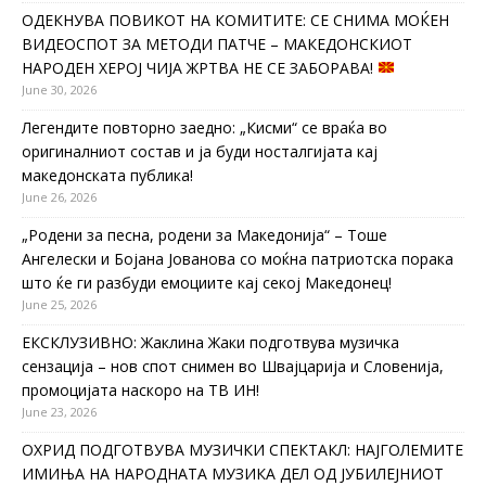
ОДЕКНУВА ПОВИКОТ НА КОМИТИТЕ: СЕ СНИМА МОЌЕН
ВИДЕОСПОТ ЗА МЕТОДИ ПАТЧЕ – МАКЕДОНСКИОТ
НАРОДЕН ХЕРОЈ ЧИЈА ЖРТВА НЕ СЕ ЗАБОРАВА!
June 30, 2026
Легендите повторно заедно: „Кисми“ се враќа во
оригиналниот состав и ја буди носталгијата кај
македонската публика!
June 26, 2026
„Родени за песна, родени за Македонија“ – Тоше
Ангелески и Бојана Јованова со моќна патриотска порака
што ќе ги разбуди емоциите кај секој Македонец!
June 25, 2026
ЕКСКЛУЗИВНО: Жаклина Жаки подготвува музичка
сензација – нов спот снимен во Швајцарија и Словенија,
промоцијата наскоро на ТВ ИН!
June 23, 2026
ОХРИД ПОДГОТВУВА МУЗИЧКИ СПЕКТАКЛ: НАЈГОЛЕМИТЕ
ИМИЊА НА НАРОДНАТА МУЗИКА ДЕЛ ОД ЈУБИЛЕЈНИОТ