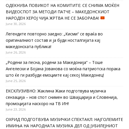
ОДЕКНУВА ПОВИКОТ НА КОМИТИТЕ: СЕ СНИМА МОЌЕН
ВИДЕОСПОТ ЗА МЕТОДИ ПАТЧЕ – МАКЕДОНСКИОТ
НАРОДЕН ХЕРОЈ ЧИЈА ЖРТВА НЕ СЕ ЗАБОРАВА!
June 30, 2026
Легендите повторно заедно: „Кисми“ се враќа во
оригиналниот состав и ја буди носталгијата кај
македонската публика!
June 26, 2026
„Родени за песна, родени за Македонија“ – Тоше
Ангелески и Бојана Јованова со моќна патриотска порака
што ќе ги разбуди емоциите кај секој Македонец!
June 25, 2026
ЕКСКЛУЗИВНО: Жаклина Жаки подготвува музичка
сензација – нов спот снимен во Швајцарија и Словенија,
промоцијата наскоро на ТВ ИН!
June 23, 2026
ОХРИД ПОДГОТВУВА МУЗИЧКИ СПЕКТАКЛ: НАЈГОЛЕМИТЕ
ИМИЊА НА НАРОДНАТА МУЗИКА ДЕЛ ОД ЈУБИЛЕЈНИОТ