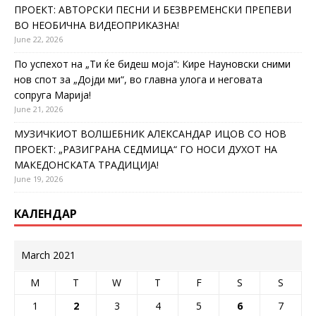
ПРОЕКТ: АВТОРСКИ ПЕСНИ И БЕЗВРЕМЕНСКИ ПРЕПЕВИ
ВО НЕОБИЧНА ВИДЕОПРИКАЗНА!
June 22, 2026
По успехот на „Ти ќе бидеш моја“: Кире Науновски сними
нов спот за „Дојди ми“, во главна улога и неговата
сопруга Марија!
June 21, 2026
МУЗИЧКИОТ ВОЛШЕБНИК АЛЕКСАНДАР ИЦОВ СО НОВ
ПРОЕКТ: „РАЗИГРАНА СЕДМИЦА“ ГО НОСИ ДУХОТ НА
МАКЕДОНСКАТА ТРАДИЦИЈА!
June 19, 2026
КАЛЕНДАР
March 2021
M
T
W
T
F
S
S
1
2
3
4
5
6
7