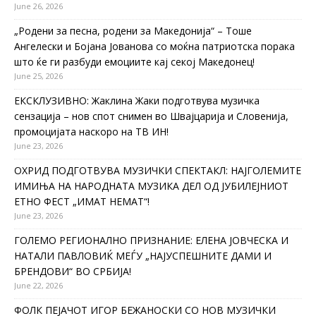
June 26, 2026
„Родени за песна, родени за Македонија“ – Тоше
Ангелески и Бојана Јованова со моќна патриотска порака
што ќе ги разбуди емоциите кај секој Македонец!
June 25, 2026
ЕКСКЛУЗИВНО: Жаклина Жаки подготвува музичка
сензација – нов спот снимен во Швајцарија и Словенија,
промоцијата наскоро на ТВ ИН!
June 23, 2026
ОХРИД ПОДГОТВУВА МУЗИЧКИ СПЕКТАКЛ: НАЈГОЛЕМИТЕ
ИМИЊА НА НАРОДНАТА МУЗИКА ДЕЛ ОД ЈУБИЛЕЈНИОТ
ЕТНО ФЕСТ „ИМАТ НЕМАТ“!
June 23, 2026
ГОЛЕМО РЕГИОНАЛНО ПРИЗНАНИЕ: ЕЛЕНА ЈОВЧЕСКА И
НАТАЛИ ПАВЛОВИЌ МЕЃУ „НАЈУСПЕШНИТЕ ДАМИ И
БРЕНДОВИ“ ВО СРБИЈА!
June 22, 2026
ФОЛК ПЕЈАЧОТ ИГОР БЕЖАНОСКИ СО НОВ МУЗИЧКИ