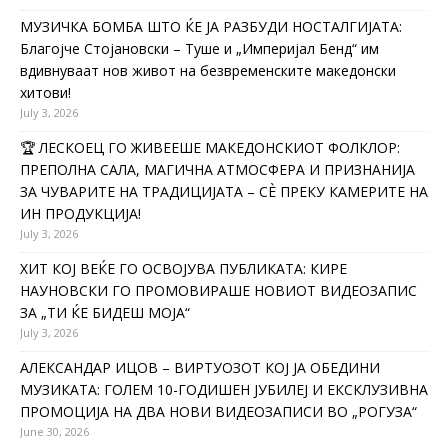
МУЗИЧКА БОМБА ШТО ЌЕ ЈА РАЗБУДИ НОСТАЛГИЈАТА:
Благојче Стојановски – Туше и „Империјал Бенд“ им
вдивнуваат нов живот на безвременските македонски
хитови!
July 3, 2026
🏆 ЛЕСКОЕЦ ГО ЖИВЕЕШЕ МАКЕДОНСКИОТ ФОЛКЛОР:
ПРЕПОЛНА САЛА, МАГИЧНА АТМОСФЕРА И ПРИЗНАНИЈА
ЗА ЧУВАРИТЕ НА ТРАДИЦИЈАТА – СÈ ПРЕКУ КАМЕРИТЕ НА
ИН ПРОДУКЦИЈА!
July 3, 2026
ХИТ КОЈ ВЕЌЕ ГО ОСВОЈУВА ПУБЛИКАТА: КИРЕ
НАУНОВСКИ ГО ПРОМОВИРАШЕ НОВИОТ ВИДЕОЗАПИС
ЗА „ТИ ЌЕ БИДЕШ МОЈА“
July 3, 2026
АЛЕКСАНДАР ИЦОВ – ВИРТУОЗОТ КОЈ ЈА ОБЕДИНИ
МУЗИКАТА: ГОЛЕМ 10-ГОДИШЕН ЈУБИЛЕЈ И ЕКСКЛУЗИВНА
ПРОМОЦИЈА НА ДВА НОВИ ВИДЕОЗАПИСИ ВО „РОГУЗА“
June 30, 2026