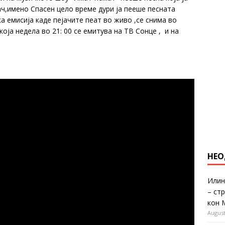
ач,имено Спасен цело време дури ја пееше песната
а емисија каде пејачите пеат во живо ,се снима во
оја недела во 21: 00 се емитува на ТВ Сонце , и на
НЕО
Илин
– ст
кон 
August