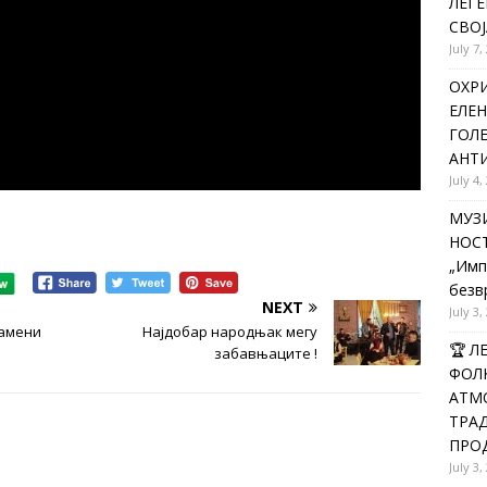
ЛЕГЕ
СВОЈ
July 7,
ОХРИ
ЕЛЕН
ГОЛ
АНТИ
July 4,
МУЗИ
НОСТ
„Имп
безв
NEXT
July 3,
замени
Најдобар народњак мегу
🏆 
забавњаците !
ФОЛК
АТМО
ТРАД
ПРОД
July 3,