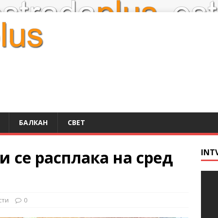
БАЛКАН
СВЕТ
и се расплака на сред
INT
сти
0