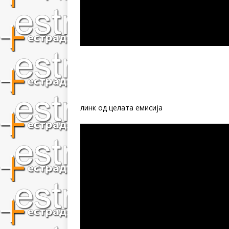
линк од целата емисија