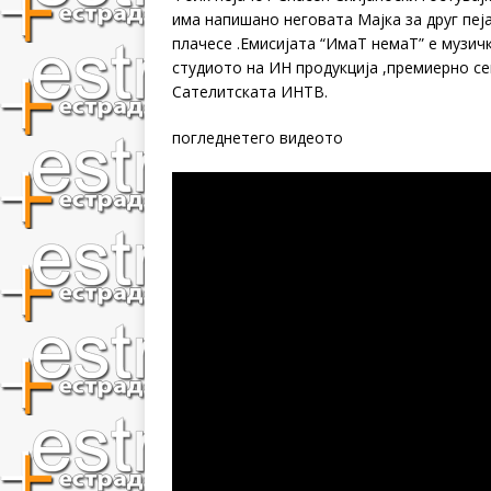
има напишано неговата Мајка за друг пеј
плачесе .Емисијата “ИмаТ немаТ” е музичк
студиото на ИН продукција ,премиерно сек
Сателитската ИНТВ.
погледнетего видеото