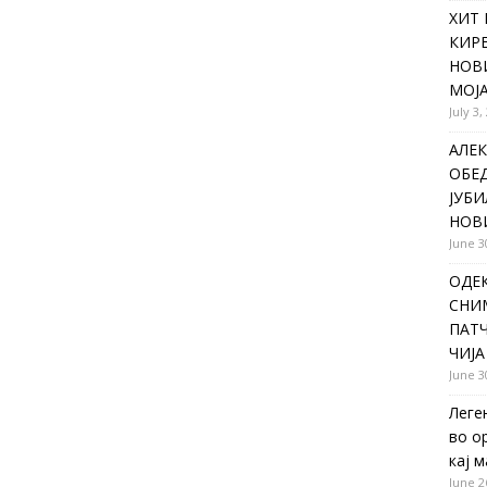
ХИТ 
КИР
НОВ
МОЈА
July 3,
АЛЕК
ОБЕ
ЈУБИ
НОВ
June 3
ОДЕ
СНИ
ПАТЧ
ЧИЈА
June 3
Леге
во о
кај 
June 2