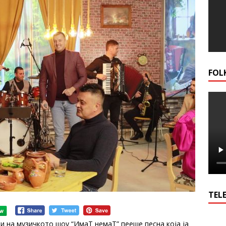
FOL
TELE
ќи на музичкото шоу “ИмаТ немаТ” пееше песна која ја