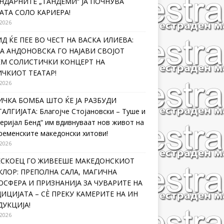
НДАРНИТЕ „ТАНДЕМИ“ ЈА ПОЧНУВА
АТА СОЛО КАРИЕРА!
 2026
Д ЌЕ ПЕЕ ВО ЧЕСТ НА ВАСКА ИЛИЕВА:
А АНДОНОВСКА ГО НАЈАВИ СВОЈОТ
ЕМ СОЛИСТИЧКИ КОНЦЕРТ НА
ЧКИОТ ТЕАТАР!
 2026
ЧКА БОМБА ШТО ЌЕ ЈА РАЗБУДИ
АЛГИЈАТА: Благојче Стојановски – Туше и
еријал Бенд“ им вдивнуваат нов живот на
ременските македонски хитови!
 2026
ЛЕСКОЕЦ ГО ЖИВЕЕШЕ МАКЕДОНСКИОТ
ЛОР: ПРЕПОЛНА САЛА, МАГИЧНА
СФЕРА И ПРИЗНАНИЈА ЗА ЧУВАРИТЕ НА
ИЦИЈАТА – СÈ ПРЕКУ КАМЕРИТЕ НА ИН
УКЦИЈА!
 2026