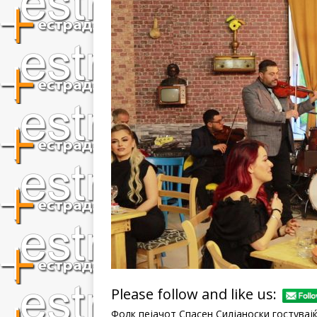
Please follow and like us:
Фолк пејачот Спасен Силјаноски гостувај