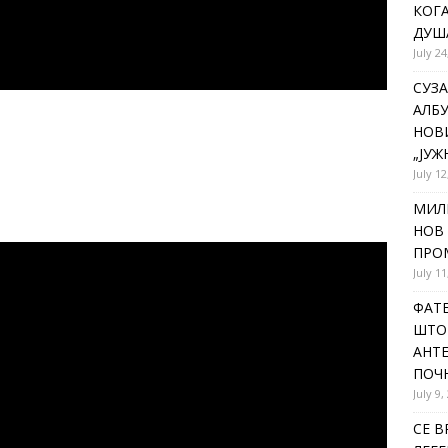
КОГА
ДУША
July 24
СУЗА
АЛБУ
НОВ
„ЈУЖ
July 12
МИЛ
НОВ 
ПРОМ
July 11
ФАТЕ
ШТО 
АНТЕ
ПОЧ
July 9,
СЕ В