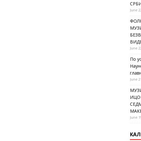
СРБИ
June 2
ФОЛК
МУЗИ
БЕЗ
ВИД
June 2
По у
Наун
глав
June 2
МУЗ
ИЦОВ
СЕДМ
МАК
June 1
КАЛ