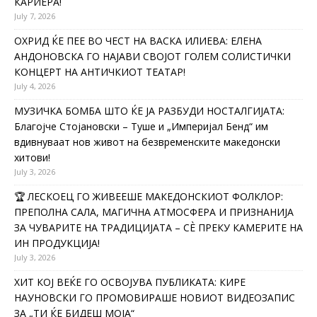
КАРИЕРА!
July 7, 2026
ОХРИД ЌЕ ПЕЕ ВО ЧЕСТ НА ВАСКА ИЛИЕВА: ЕЛЕНА
АНДОНОВСКА ГО НАЈАВИ СВОЈОТ ГОЛЕМ СОЛИСТИЧКИ
КОНЦЕРТ НА АНТИЧКИОТ ТЕАТАР!
July 4, 2026
МУЗИЧКА БОМБА ШТО ЌЕ ЈА РАЗБУДИ НОСТАЛГИЈАТА:
Благојче Стојановски – Туше и „Империјал Бенд“ им
вдивнуваат нов живот на безвременските македонски
хитови!
July 3, 2026
🏆 ЛЕСКОЕЦ ГО ЖИВЕЕШЕ МАКЕДОНСКИОТ ФОЛКЛОР:
ПРЕПОЛНА САЛА, МАГИЧНА АТМОСФЕРА И ПРИЗНАНИЈА
ЗА ЧУВАРИТЕ НА ТРАДИЦИЈАТА – СÈ ПРЕКУ КАМЕРИТЕ НА
ИН ПРОДУКЦИЈА!
July 3, 2026
ХИТ КОЈ ВЕЌЕ ГО ОСВОЈУВА ПУБЛИКАТА: КИРЕ
НАУНОВСКИ ГО ПРОМОВИРАШЕ НОВИОТ ВИДЕОЗАПИС
ЗА „ТИ ЌЕ БИДЕШ МОЈА“