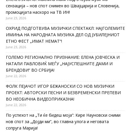
сензација – нов спот снимен во Швајцарија и Словенија,
промоцијата наскоро на ТВ ИН!
June 23, 2026
ОХРИД ПОДГОТВУВА МУЗИЧКИ СПЕКТАКЛ: НАЈГОЛЕМИТЕ
ИМИЊА НА НАРОДНАТА МУЗИКА ДЕЛ ОД ЈУБИЛЕЈНИОТ
ЕТНО ФЕСТ „ИМАТ НЕМАТ“!
June 23, 2026
ГОЛЕМО РЕГИОНАЛНО ПРИЗНАНИЕ: ЕЛЕНА ЈОВЧЕСКА И
НАТАЛИ ПАВЛОВИЌ МЕЃУ „НАЈУСПЕШНИТЕ ДАМИ И
БРЕНДОВИ“ ВО СРБИЈА!
June 22, 2026
ФОЛК ПЕЈАЧОТ ИГОР БЕЖАНОСКИ СО НОВ МУЗИЧКИ
ПРОЕКТ: АВТОРСКИ ПЕСНИ И БЕЗВРЕМЕНСКИ ПРЕПЕВИ
ВО НЕОБИЧНА ВИДЕОПРИКАЗНА!
June 22, 2026
По успехот на „Ти ќе бидеш моја“: Кире Науновски сними
нов спот за „Дојди ми“, во главна улога и неговата
сопруга Марија!