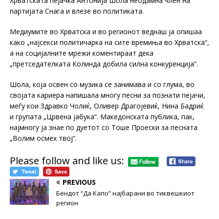
Хрватската пејачка Антонија Шола неодамна член на
партијата Снага и влезе во политиката.
Медиумите во Хрватска и во регионот веднаш ја опишаа
како „најсекси политичарка на сите времиња во Хрватска“,
а на социјалните мрежи коментираат дека
„претседателката Колинда добила силна конкуренција“.
Шола, која освен со музика се занимава и со глума, во
својата кариера напишала многу песни за познати пејачи,
меѓу кои Здравко Чолиќ, Оливер Драгојевиќ, Нина Бадриќ
и групата „Црвена јабука“. Македонската публика, пак,
најмногу ја знае по дуетот со Тоше Проески за песната
„Волим осмех твој“.
Please follow and like us:
PREVIOUS
Бендот “Да Капо” најбарани во тиквешкиот
регион