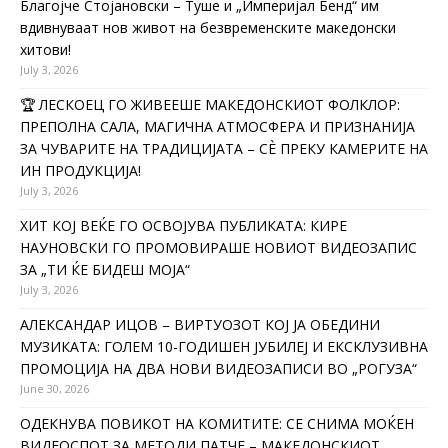
Благојче Стојановски – Туше и „Империјал Бенд“ им
вдивнуваат нов живот на безвременските македонски
хитови!
July 3, 2026
🏆 ЛЕСКОЕЦ ГО ЖИВЕЕШЕ МАКЕДОНСКИОТ ФОЛКЛОР:
ПРЕПОЛНА САЛА, МАГИЧНА АТМОСФЕРА И ПРИЗНАНИЈА
ЗА ЧУВАРИТЕ НА ТРАДИЦИЈАТА – СÈ ПРЕКУ КАМЕРИТЕ НА
ИН ПРОДУКЦИЈА!
July 3, 2026
ХИТ КОЈ ВЕЌЕ ГО ОСВОЈУВА ПУБЛИКАТА: КИРЕ
НАУНОВСКИ ГО ПРОМОВИРАШЕ НОВИОТ ВИДЕОЗАПИС
ЗА „ТИ ЌЕ БИДЕШ МОЈА“
July 3, 2026
АЛЕКСАНДАР ИЦОВ – ВИРТУОЗОТ КОЈ ЈА ОБЕДИНИ
МУЗИКАТА: ГОЛЕМ 10-ГОДИШЕН ЈУБИЛЕЈ И ЕКСКЛУЗИВНА
ПРОМОЦИЈА НА ДВА НОВИ ВИДЕОЗАПИСИ ВО „РОГУЗА“
June 30, 2026
ОДЕКНУВА ПОВИКОТ НА КОМИТИТЕ: СЕ СНИМА МОЌЕН
ВИДЕОСПОТ ЗА МЕТОДИ ПАТЧЕ – МАКЕДОНСКИОТ