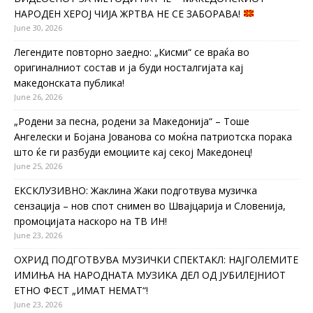
НАРОДЕН ХЕРОЈ ЧИЈА ЖРТВА НЕ СЕ ЗАБОРАВА!
June 30, 2026
Легендите повторно заедно: „Кисми“ се враќа во
оригиналниот состав и ја буди носталгијата кај
македонската публика!
June 26, 2026
„Родени за песна, родени за Македонија“ – Тоше
Ангелески и Бојана Јованова со моќна патриотска порака
што ќе ги разбуди емоциите кај секој Македонец!
June 25, 2026
ЕКСКЛУЗИВНО: Жаклина Жаки подготвува музичка
сензација – нов спот снимен во Швајцарија и Словенија,
промоцијата наскоро на ТВ ИН!
June 23, 2026
ОХРИД ПОДГОТВУВА МУЗИЧКИ СПЕКТАКЛ: НАЈГОЛЕМИТЕ
ИМИЊА НА НАРОДНАТА МУЗИКА ДЕЛ ОД ЈУБИЛЕЈНИОТ
ЕТНО ФЕСТ „ИМАТ НЕМАТ“!
June 23, 2026