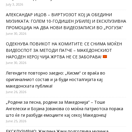
July 3, 2026
АЛЕКСАНДАР ИЦОВ – ВИРТУОЗОТ КОЈ ЈА ОБЕДИНИ
МУЗИКАТА: ГОЛЕМ 10-ГОДИШЕН ЈУБИЛЕЈ И ЕКСКЛУЗИВНА
ПРОМОЦИЈА НА ДВА НОВИ ВИДЕОЗАПИСИ ВО „РОГУЗА“
June 30, 2026
ОДЕКНУВА ПОВИКОТ НА КОМИТИТЕ: СЕ СНИМА МОЌЕН
ВИДЕОСПОТ ЗА МЕТОДИ ПАТЧЕ – МАКЕДОНСКИОТ
НАРОДЕН ХЕРОЈ ЧИЈА ЖРТВА НЕ СЕ ЗАБОРАВА!
June 30, 2026
Легендите повторно заедно: „Кисми“ се враќа во
оригиналниот состав и ја буди носталгијата кај
македонската публика!
June 26, 2026
„Родени за песна, родени за Македонија“ – Тоше
Ангелески и Бојана Јованова со моќна патриотска порака
што ќе ги разбуди емоциите кај секој Македонец!
June 25, 2026
ЕКСКЛУЗИВНО: Жаклина Жаки подготвува музичка