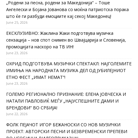
„Родени за песна, родени за Македонија“ – Тоше
Ангелески и Бојана Јованова со моќна патриотска порака
што ќе ги разбуди емоциите кај секој Македонец!
June 25, 2026
ЕКСКЛУЗИВНО: Жаклина Жаки подготвува музичка
сензација – нов спот снимен во Швајцарија и Словенија,
промоцијата наскоро на ТВ ИН!
June 23, 2026
ОХРИД ПОДГОТВУВА МУЗИЧКИ СПЕКТАКЛ: НАЈГОЛЕМИТЕ
ИМИЊА НА НАРОДНАТА МУЗИКА ДЕЛ ОД ЈУБИЛЕЈНИОТ
ЕТНО ФЕСТ „ИМАТ НЕМАТ“!
June 23, 2026
ГОЛЕМО РЕГИОНАЛНО ПРИЗНАНИЕ: ЕЛЕНА ЈОВЧЕСКА И
НАТАЛИ ПАВЛОВИЌ МЕЃУ „НАЈУСПЕШНИТЕ ДАМИ И
БРЕНДОВИ“ ВО СРБИЈА!
June 22, 2026
ФОЛК ПЕЈАЧОТ ИГОР БЕЖАНОСКИ СО НОВ МУЗИЧКИ
ПРОЕКТ: АВТОРСКИ ПЕСНИ И БЕЗВРЕМЕНСКИ ПРЕПЕВИ