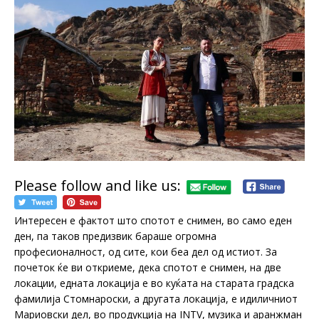
Please follow and like us:
Интересен е фактот што спотот е снимен, во само еден
ден, па таков предизвик бараше огромна
професионалност, од сите, кои беа дел од истиот. За
почеток ќе ви откриеме, дека спотот е снимен, на две
локации, едната локација е во куќата на старата градска
фамилија Стомнароски, а другата локација, е идиличниот
Мариовски дел, во продукција на INTV, музика и аранжман