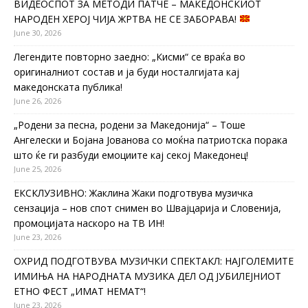
ВИДЕОСПОТ ЗА МЕТОДИ ПАТЧЕ – МАКЕДОНСКИОТ
НАРОДЕН ХЕРОЈ ЧИЈА ЖРТВА НЕ СЕ ЗАБОРАВА!
June 30, 2026
Легендите повторно заедно: „Кисми“ се враќа во
оригиналниот состав и ја буди носталгијата кај
македонската публика!
June 26, 2026
„Родени за песна, родени за Македонија“ – Тоше
Ангелески и Бојана Јованова со моќна патриотска порака
што ќе ги разбуди емоциите кај секој Македонец!
June 25, 2026
ЕКСКЛУЗИВНО: Жаклина Жаки подготвува музичка
сензација – нов спот снимен во Швајцарија и Словенија,
промоцијата наскоро на ТВ ИН!
June 23, 2026
ОХРИД ПОДГОТВУВА МУЗИЧКИ СПЕКТАКЛ: НАЈГОЛЕМИТЕ
ИМИЊА НА НАРОДНАТА МУЗИКА ДЕЛ ОД ЈУБИЛЕЈНИОТ
ЕТНО ФЕСТ „ИМАТ НЕМАТ“!
June 23, 2026