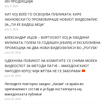
ИН ПРОДУКЦИЈА!
July 3, 2026
ХИТ КОЈ ВЕЌЕ ГО ОСВОЈУВА ПУБЛИКАТА: КИРЕ
НАУНОВСКИ ГО ПРОМОВИРАШЕ НОВИОТ ВИДЕОЗАПИС
ЗА „ТИ ЌЕ БИДЕШ МОЈА“
July 3, 2026
АЛЕКСАНДАР ИЦОВ – ВИРТУОЗОТ КОЈ ЈА ОБЕДИНИ
МУЗИКАТА: ГОЛЕМ 10-ГОДИШЕН ЈУБИЛЕЈ И ЕКСКЛУЗИВНА
ПРОМОЦИЈА НА ДВА НОВИ ВИДЕОЗАПИСИ ВО „РОГУЗА“
June 30, 2026
ОДЕКНУВА ПОВИКОТ НА КОМИТИТЕ: СЕ СНИМА МОЌЕН
ВИДЕОСПОТ ЗА МЕТОДИ ПАТЧЕ – МАКЕДОНСКИОТ
НАРОДЕН ХЕРОЈ ЧИЈА ЖРТВА НЕ СЕ ЗАБОРАВА!
June 30, 2026
Легендите повторно заедно: „Кисми“ се враќа во
оригиналниот состав и ја буди носталгијата кај
македонската публика!
June 26, 2026