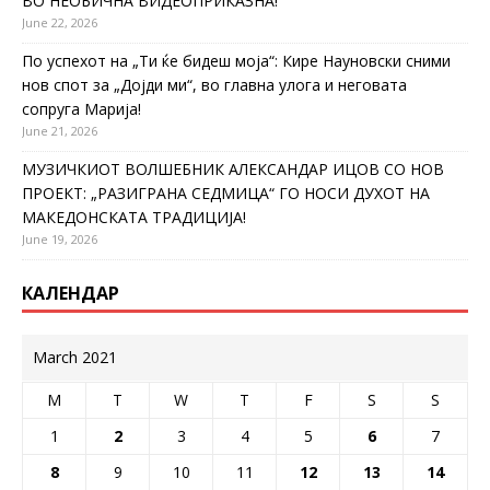
ВО НЕОБИЧНА ВИДЕОПРИКАЗНА!
June 22, 2026
По успехот на „Ти ќе бидеш моја“: Кире Науновски сними
нов спот за „Дојди ми“, во главна улога и неговата
сопруга Марија!
June 21, 2026
МУЗИЧКИОТ ВОЛШЕБНИК АЛЕКСАНДАР ИЦОВ СО НОВ
ПРОЕКТ: „РАЗИГРАНА СЕДМИЦА“ ГО НОСИ ДУХОТ НА
МАКЕДОНСКАТА ТРАДИЦИЈА!
June 19, 2026
КАЛЕНДАР
March 2021
M
T
W
T
F
S
S
1
2
3
4
5
6
7
8
9
10
11
12
13
14