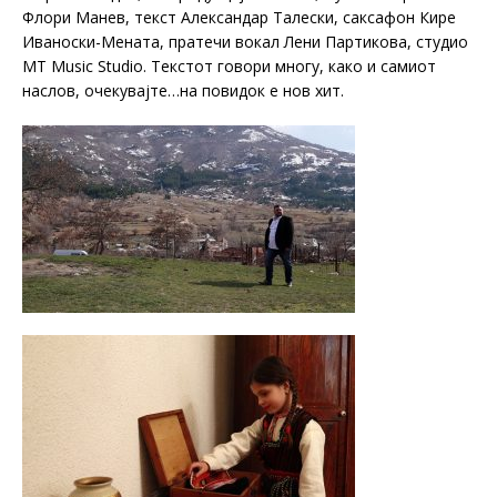
Флори Манев, текст Александар Талески, саксафон Кире
Иваноски-Мената, пратечи вокал Лени Партикова, студио
MT Music Studio. Текстот говори многу, како и самиот
наслов, очекувајте…на повидок е нов хит.