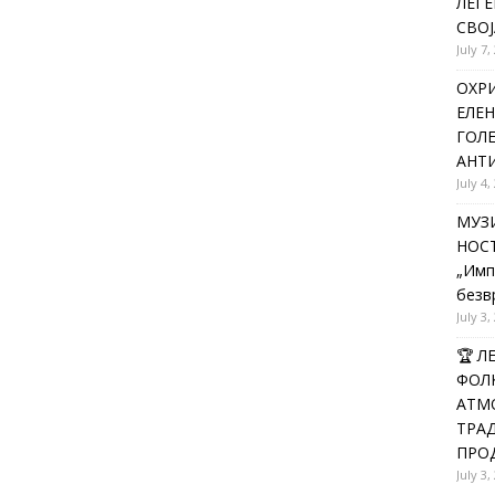
ЛЕГЕ
СВОЈ
July 7,
ОХРИ
ЕЛЕН
ГОЛ
АНТИ
July 4,
МУЗИ
НОСТ
„Имп
безв
July 3,
🏆 
ФОЛК
АТМО
ТРАД
ПРОД
July 3,