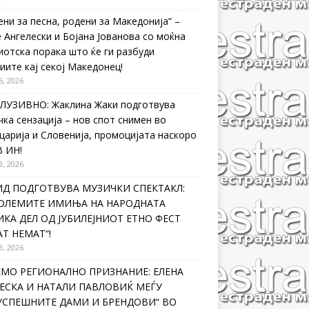
ени за песна, родени за Македонија“ –
 Ангелески и Бојана Јованова со моќна
иотска порака што ќе ги разбуди
иите кај секој Македонец!
5, 2026
ЛУЗИВНО: Жаклина Жаки подготвува
чка сензација – нов спот снимен во
царија и Словенија, промоцијата наскоро
В ИН!
3, 2026
ИД ПОДГОТВУВА МУЗИЧКИ СПЕКТАКЛ:
ГОЛЕМИТЕ ИМИЊА НА НАРОДНАТА
КА ДЕЛ ОД ЈУБИЛЕЈНИОТ ЕТНО ФЕСТ
Т НЕМАТ“!
3, 2026
ЕМО РЕГИОНАЛНО ПРИЗНАНИЕ: ЕЛЕНА
ЕСКА И НАТАЛИ ПАВЛОВИЌ МЕЃУ
ЈУСПЕШНИТЕ ДАМИ И БРЕНДОВИ“ ВО