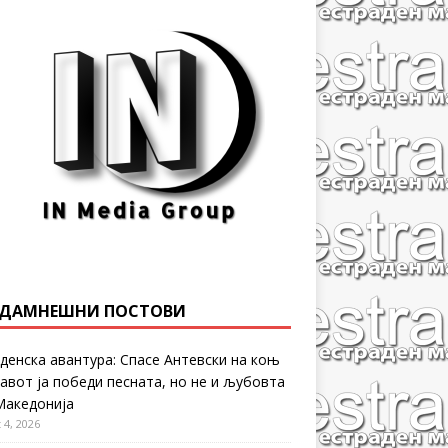
ДАМНЕШНИ ПОСТОВИ
денска авантура: Спасе Антевски на коњ
равот ја победи песната, но не и љубовта
Македонија
 4, 2026