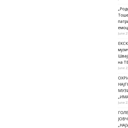
„Род
Тоше
патр
емоц
June 2
ЕКСК
музи
Швај
на Т
June 2
ОХР
НАЈ
МУЗИ
„ИМА
June 2
ГОЛ
ЈОВЧ
„НА