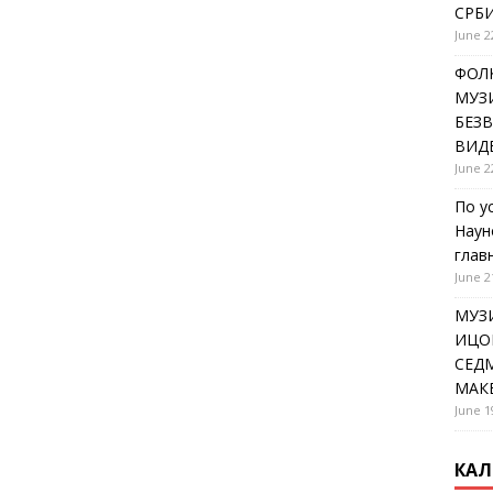
СРБИ
June 2
ФОЛК
МУЗИ
БЕЗ
ВИД
June 2
По у
Наун
глав
June 2
МУЗ
ИЦОВ
СЕДМ
МАК
June 1
КАЛ