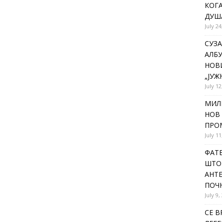
КОГА
ДУША
July 24
СУЗА
АЛБУ
НОВ
„ЈУЖ
July 12
МИЛ
НОВ 
ПРОМ
July 11
ФАТЕ
ШТО 
АНТЕ
ПОЧ
July 9,
СЕ В