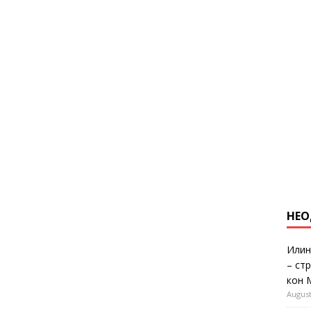
НЕО
Илин
– ст
кон 
August