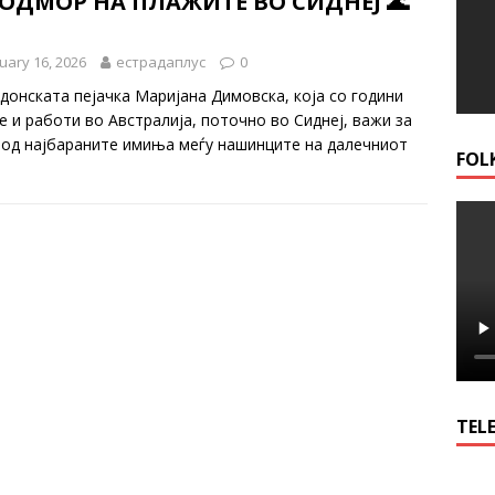
 ОДМОР НА ПЛАЖИТЕ ВО СИДНЕЈ 🌊
uary 16, 2026
естрадаплус
0
донската пејачка Маријана Димовска, која со години
е и работи во Австралија, поточно во Сиднеј, важи за
 од најбараните имиња меѓу нашинците на далечниот
FOL
TELE