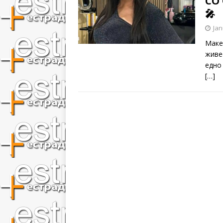
СО
🎤
Jan
Маке
живе
едно
[…]