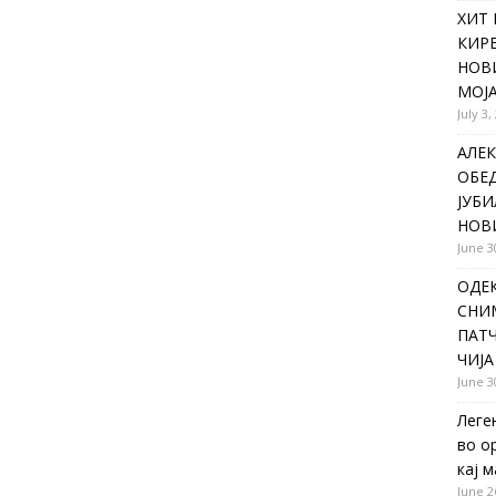
ХИТ 
КИР
НОВ
МОЈА
July 3,
АЛЕК
ОБЕ
ЈУБИ
НОВ
June 3
ОДЕ
СНИ
ПАТЧ
ЧИЈА
June 3
Леге
во о
кај 
June 2