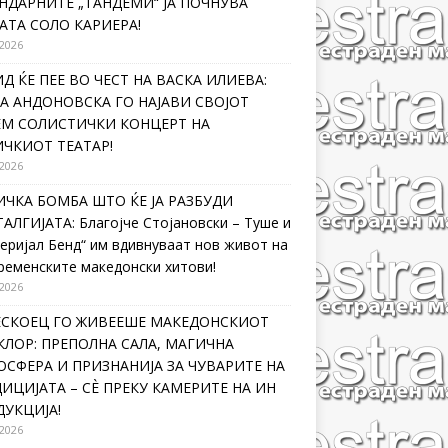
НДАРНИТЕ „ТАНДЕМИ“ ЈА ПОЧНУВА
АТА СОЛО КАРИЕРА!
 2026
Д ЌЕ ПЕЕ ВО ЧЕСТ НА ВАСКА ИЛИЕВА:
А АНДОНОВСКА ГО НАЈАВИ СВОЈОТ
ЕМ СОЛИСТИЧКИ КОНЦЕРТ НА
ЧКИОТ ТЕАТАР!
 2026
ЧКА БОМБА ШТО ЌЕ ЈА РАЗБУДИ
АЛГИЈАТА: Благојче Стојановски – Туше и
еријал Бенд“ им вдивнуваат нов живот на
ременските македонски хитови!
 2026
ЛЕСКОЕЦ ГО ЖИВЕЕШЕ МАКЕДОНСКИОТ
ЛОР: ПРЕПОЛНА САЛА, МАГИЧНА
СФЕРА И ПРИЗНАНИЈА ЗА ЧУВАРИТЕ НА
ИЦИЈАТА – СÈ ПРЕКУ КАМЕРИТЕ НА ИН
УКЦИЈА!
 2026