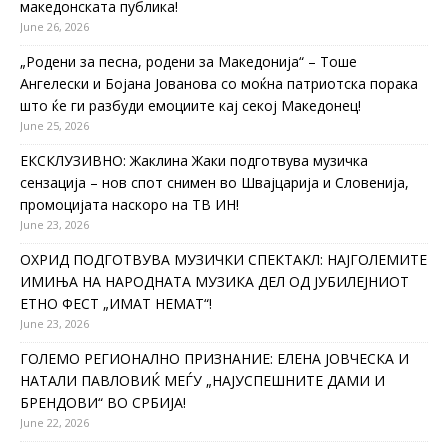
македонската публика!
June 26, 2026
„Родени за песна, родени за Македонија“ – Тоше
Ангелески и Бојана Јованова со моќна патриотска порака
што ќе ги разбуди емоциите кај секој Македонец!
June 25, 2026
ЕКСКЛУЗИВНО: Жаклина Жаки подготвува музичка
сензација – нов спот снимен во Швајцарија и Словенија,
промоцијата наскоро на ТВ ИН!
June 23, 2026
ОХРИД ПОДГОТВУВА МУЗИЧКИ СПЕКТАКЛ: НАЈГОЛЕМИТЕ
ИМИЊА НА НАРОДНАТА МУЗИКА ДЕЛ ОД ЈУБИЛЕЈНИОТ
ЕТНО ФЕСТ „ИМАТ НЕМАТ“!
June 23, 2026
ГОЛЕМО РЕГИОНАЛНО ПРИЗНАНИЕ: ЕЛЕНА ЈОВЧЕСКА И
НАТАЛИ ПАВЛОВИЌ МЕЃУ „НАЈУСПЕШНИТЕ ДАМИ И
БРЕНДОВИ“ ВО СРБИЈА!
June 22, 2026