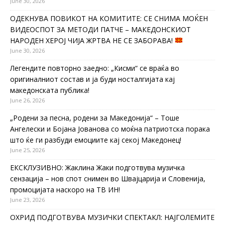
June 30, 2026
ОДЕКНУВА ПОВИКОТ НА КОМИТИТЕ: СЕ СНИМА МОЌЕН
ВИДЕОСПОТ ЗА МЕТОДИ ПАТЧЕ – МАКЕДОНСКИОТ
НАРОДЕН ХЕРОЈ ЧИЈА ЖРТВА НЕ СЕ ЗАБОРАВА!
June 30, 2026
Легендите повторно заедно: „Кисми“ се враќа во
оригиналниот состав и ја буди носталгијата кај
македонската публика!
June 26, 2026
„Родени за песна, родени за Македонија“ – Тоше
Ангелески и Бојана Јованова со моќна патриотска порака
што ќе ги разбуди емоциите кај секој Македонец!
June 25, 2026
ЕКСКЛУЗИВНО: Жаклина Жаки подготвува музичка
сензација – нов спот снимен во Швајцарија и Словенија,
промоцијата наскоро на ТВ ИН!
June 23, 2026
ОХРИД ПОДГОТВУВА МУЗИЧКИ СПЕКТАКЛ: НАЈГОЛЕМИТЕ