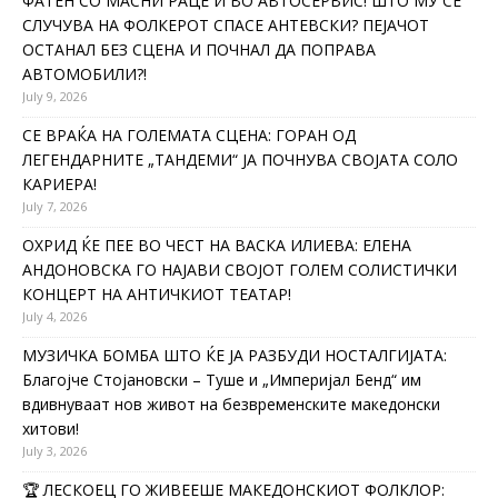
ФАТЕН СО МАСНИ РАЦЕ И ВО АВТОСЕРВИС! ШТО МУ СЕ
СЛУЧУВА НА ФОЛКЕРОТ СПАСЕ АНТЕВСКИ? ПЕЈАЧОТ
ОСТАНАЛ БЕЗ СЦЕНА И ПОЧНАЛ ДА ПОПРАВА
АВТОМОБИЛИ?!
July 9, 2026
СЕ ВРАЌА НА ГОЛЕМАТА СЦЕНА: ГОРАН ОД
ЛЕГЕНДАРНИТЕ „ТАНДЕМИ“ ЈА ПОЧНУВА СВОЈАТА СОЛО
КАРИЕРА!
July 7, 2026
ОХРИД ЌЕ ПЕЕ ВО ЧЕСТ НА ВАСКА ИЛИЕВА: ЕЛЕНА
АНДОНОВСКА ГО НАЈАВИ СВОЈОТ ГОЛЕМ СОЛИСТИЧКИ
КОНЦЕРТ НА АНТИЧКИОТ ТЕАТАР!
July 4, 2026
МУЗИЧКА БОМБА ШТО ЌЕ ЈА РАЗБУДИ НОСТАЛГИЈАТА:
Благојче Стојановски – Туше и „Империјал Бенд“ им
вдивнуваат нов живот на безвременските македонски
хитови!
July 3, 2026
🏆 ЛЕСКОЕЦ ГО ЖИВЕЕШЕ МАКЕДОНСКИОТ ФОЛКЛОР: