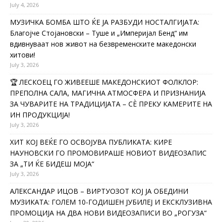
July 4, 2026
МУЗИЧКА БОМБА ШТО ЌЕ ЈА РАЗБУДИ НОСТАЛГИЈАТА:
Благојче Стојановски – Туше и „Империјал Бенд“ им
вдивнуваат нов живот на безвременските македонски
хитови!
July 3, 2026
🏆 ЛЕСКОЕЦ ГО ЖИВЕЕШЕ МАКЕДОНСКИОТ ФОЛКЛОР:
ПРЕПОЛНА САЛА, МАГИЧНА АТМОСФЕРА И ПРИЗНАНИЈА
ЗА ЧУВАРИТЕ НА ТРАДИЦИЈАТА – СÈ ПРЕКУ КАМЕРИТЕ НА
ИН ПРОДУКЦИЈА!
July 3, 2026
ХИТ КОЈ ВЕЌЕ ГО ОСВОЈУВА ПУБЛИКАТА: КИРЕ
НАУНОВСКИ ГО ПРОМОВИРАШЕ НОВИОТ ВИДЕОЗАПИС
ЗА „ТИ ЌЕ БИДЕШ МОЈА“
July 3, 2026
АЛЕКСАНДАР ИЦОВ – ВИРТУОЗОТ КОЈ ЈА ОБЕДИНИ
МУЗИКАТА: ГОЛЕМ 10-ГОДИШЕН ЈУБИЛЕЈ И ЕКСКЛУЗИВНА
ПРОМОЦИЈА НА ДВА НОВИ ВИДЕОЗАПИСИ ВО „РОГУЗА“