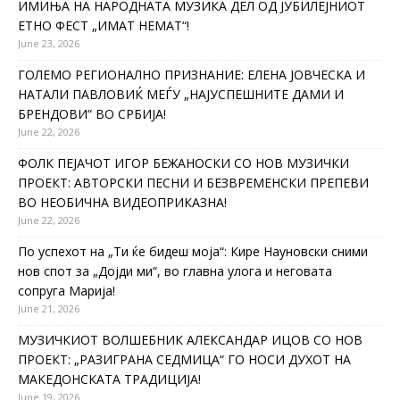
ИМИЊА НА НАРОДНАТА МУЗИКА ДЕЛ ОД ЈУБИЛЕЈНИОТ
ЕТНО ФЕСТ „ИМАТ НЕМАТ“!
June 23, 2026
ГОЛЕМО РЕГИОНАЛНО ПРИЗНАНИЕ: ЕЛЕНА ЈОВЧЕСКА И
НАТАЛИ ПАВЛОВИЌ МЕЃУ „НАЈУСПЕШНИТЕ ДАМИ И
БРЕНДОВИ“ ВО СРБИЈА!
June 22, 2026
ФОЛК ПЕЈАЧОТ ИГОР БЕЖАНОСКИ СО НОВ МУЗИЧКИ
ПРОЕКТ: АВТОРСКИ ПЕСНИ И БЕЗВРЕМЕНСКИ ПРЕПЕВИ
ВО НЕОБИЧНА ВИДЕОПРИКАЗНА!
June 22, 2026
По успехот на „Ти ќе бидеш моја“: Кире Науновски сними
нов спот за „Дојди ми“, во главна улога и неговата
сопруга Марија!
June 21, 2026
МУЗИЧКИОТ ВОЛШЕБНИК АЛЕКСАНДАР ИЦОВ СО НОВ
ПРОЕКТ: „РАЗИГРАНА СЕДМИЦА“ ГО НОСИ ДУХОТ НА
МАКЕДОНСКАТА ТРАДИЦИЈА!
June 19, 2026