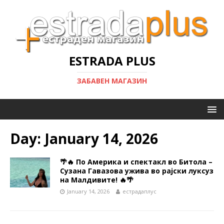
ESTRADA PLUS
ЗАБАВЕН МАГАЗИН
Day:
January 14, 2026
🌴🔥 По Америка и спектакл во Битола –
Сузана Гавазова ужива во рајски луксуз
на Малдивите! 🔥🌴
January 14, 2026
естрадаплус