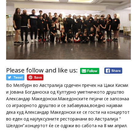
Please follow and like us:
Во Мелбурн во Австралија срдечен пречек на Цаки Кисми
и Јована Богданоска од Културно уметничкото друштво
Александар Македонски.Македонските пејачи се запознаа
со играорното друштво и се забавуваа,воедно најаваи
дека куд Александар Македонски ке се гости на концертот
во еден од најлуксузните ресторанани во Австралија ”
Шелдон”.концертот ќе се одржи во сабота на 8 ми април.