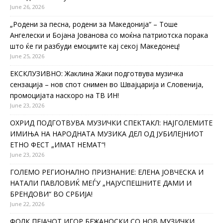
June 26, 2026
„Родени за песна, родени за Македонија“ – Тоше
Ангелески и Бојана Јованова со моќна патриотска порака
што ќе ги разбуди емоциите кај секој Македонец!
June 25, 2026
ЕКСКЛУЗИВНО: Жаклина Жаки подготвува музичка
сензација – нов спот снимен во Швајцарија и Словенија,
промоцијата наскоро на ТВ ИН!
June 23, 2026
ОХРИД ПОДГОТВУВА МУЗИЧКИ СПЕКТАКЛ: НАЈГОЛЕМИТЕ
ИМИЊА НА НАРОДНАТА МУЗИКА ДЕЛ ОД ЈУБИЛЕЈНИОТ
ЕТНО ФЕСТ „ИМАТ НЕМАТ“!
June 23, 2026
ГОЛЕМО РЕГИОНАЛНО ПРИЗНАНИЕ: ЕЛЕНА ЈОВЧЕСКА И
НАТАЛИ ПАВЛОВИЌ МЕЃУ „НАЈУСПЕШНИТЕ ДАМИ И
БРЕНДОВИ“ ВО СРБИЈА!
June 22, 2026
ФОЛК ПЕЈАЧОТ ИГОР БЕЖАНОСКИ СО НОВ МУЗИЧКИ