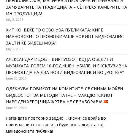
ПРЕПОЛНА САЛА, МАГИЧНА АТМОСФЕРА И ПРИЗНАНИЈА
ЗА ЧУВАРИТЕ НА ТРАДИЦИЈАТА – СÈ ПРЕКУ КАМЕРИТЕ НА
ИН ПРОДУКЦИЈА!
July 3, 2026
ХИТ КОЈ ВЕЌЕ ГО ОСВОЈУВА ПУБЛИКАТА: КИРЕ
НАУНОВСКИ ГО ПРОМОВИРАШЕ НОВИОТ ВИДЕОЗАПИС
ЗА „ТИ ЌЕ БИДЕШ МОЈА“
July 3, 2026
АЛЕКСАНДАР ИЦОВ – ВИРТУОЗОТ КОЈ ЈА ОБЕДИНИ
МУЗИКАТА: ГОЛЕМ 10-ГОДИШЕН ЈУБИЛЕЈ И ЕКСКЛУЗИВНА
ПРОМОЦИЈА НА ДВА НОВИ ВИДЕОЗАПИСИ ВО „РОГУЗА“
June 30, 2026
ОДЕКНУВА ПОВИКОТ НА КОМИТИТЕ: СЕ СНИМА МОЌЕН
ВИДЕОСПОТ ЗА МЕТОДИ ПАТЧЕ – МАКЕДОНСКИОТ
НАРОДЕН ХЕРОЈ ЧИЈА ЖРТВА НЕ СЕ ЗАБОРАВА!
June 30, 2026
Легендите повторно заедно: „Кисми“ се враќа во
оригиналниот состав и ја буди носталгијата кај
македонската публика!