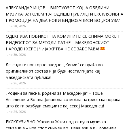
АЛЕКСАНДАР ИЦОВ – ВИРТУОЗОТ КОЈ ЈА ОБЕДИНИ
МУЗИКАТА: ГОЛЕМ 10-ГОДИШЕН ЈУБИЛЕЈ И ЕКСКЛУЗИВНА
ПРОМОЦИЈА НА ДВА НОВИ ВИДЕОЗАПИСИ ВО „РОГУЗА“
June 30, 2026
ОДЕКНУВА ПОВИКОТ НА КОМИТИТЕ: СЕ СНИМА МОЌЕН
ВИДЕОСПОТ ЗА МЕТОДИ ПАТЧЕ – МАКЕДОНСКИОТ
НАРОДЕН ХЕРОЈ ЧИЈА ЖРТВА НЕ СЕ ЗАБОРАВА!
June 30, 2026
Легендите повторно заедно: „Кисми“ се враќа во
оригиналниот состав и ја буди носталгијата кај
македонската публика!
June 26, 2026
„Родени за песна, родени за Македонија“ – Тоше
Ангелески и Бојана Јованова со моќна патриотска порака
што ќе ги разбуди емоциите кај секој Македонец!
June 25, 2026
ЕКСКЛУЗИВНО: Жаклина Жаки подготвува музичка
сензација – нов спот снимен во Швајцарија и Словенија,