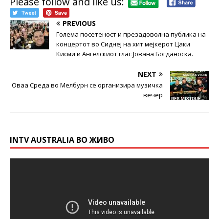
Please follow and like us:
PREVIOUS
Голема посетеност и презадоволна публика на
концертот во Сиднеј на хит меjкерот Цаки
Кисми и Ангелскиот глас Јована Богданоска.
NEXT
Оваа Среда во Мелбурн се организира музичка
вечер
INTV AUSTRALIA ВО ЖИВО