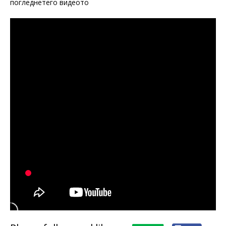
погледнетего видеото