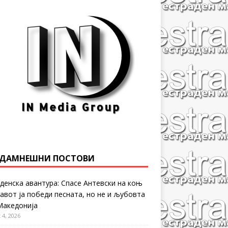
ДАМНЕШНИ ПОСТОВИ
денска авантура: Спасе Антевски на коњ
равот ја победи песната, но не и љубовта
Македонија
 4, 2026