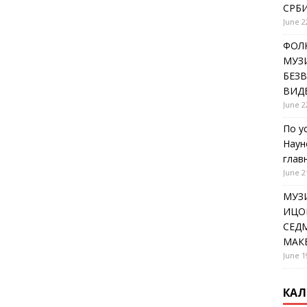
СРБИ
June 2
ФОЛК
МУЗИ
БЕЗ
ВИД
June 2
По у
Наун
глав
June 2
МУЗ
ИЦОВ
СЕДМ
МАК
June 1
КАЛ