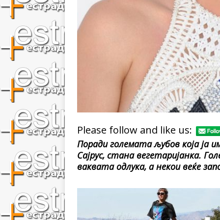
Please follow and like us:
Поради големата љубов која ја и
Сајрус, стана вегетаријанка. Го
ваквата одлука, а некои веќе за