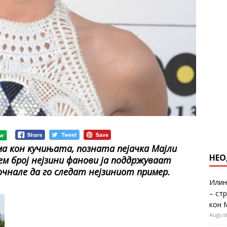
ма кон кучињата, позната пејачка Мајли
НЕО
лем број нејзини фанови ја поддржуваат
почнале да го следат нејзиниот пример.
Илин
– ст
кон 
August