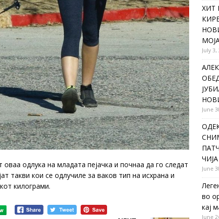
ХИТ 
КИР
НОВ
МОЈА
July 3,
АЛЕК
ОБЕ
ЈУБИ
НОВ
June 3
ОДЕ
СНИ
ПАТЧ
ЧИЈА
 оваа одлука на младата пејачка и почнаа да го следат
June 3
јат такви кои се одлучиле за ваков тип на исхрана и
Леге
окот килограми.
во о
кај 
June 2