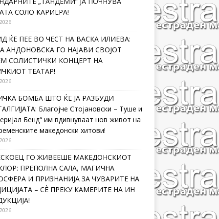
НДАРНИТЕ „ТАНДЕМИ“ ЈА ПОЧНУВА
АТА СОЛО КАРИЕРА!
 2026
Д ЌЕ ПЕЕ ВО ЧЕСТ НА ВАСКА ИЛИЕВА:
А АНДОНОВСКА ГО НАЈАВИ СВОЈОТ
ЕМ СОЛИСТИЧКИ КОНЦЕРТ НА
ЧКИОТ ТЕАТАР!
 2026
ЧКА БОМБА ШТО ЌЕ ЈА РАЗБУДИ
АЛГИЈАТА: Благојче Стојановски – Туше и
еријал Бенд“ им вдивнуваат нов живот на
ременските македонски хитови!
 2026
ЛЕСКОЕЦ ГО ЖИВЕЕШЕ МАКЕДОНСКИОТ
ЛОР: ПРЕПОЛНА САЛА, МАГИЧНА
СФЕРА И ПРИЗНАНИЈА ЗА ЧУВАРИТЕ НА
ИЦИЈАТА – СÈ ПРЕКУ КАМЕРИТЕ НА ИН
УКЦИЈА!
 2026