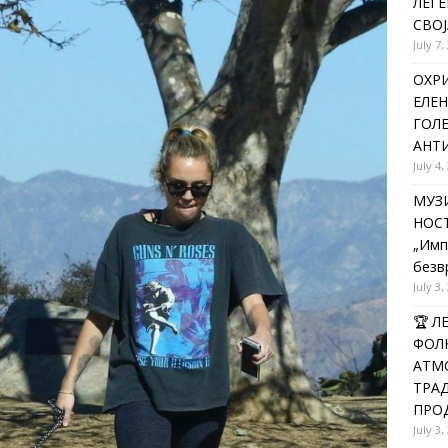
ЛЕГЕ
СВОЈ
July 7,
ОХРИ
ЕЛЕН
ГОЛ
АНТИ
July 4,
МУЗИ
НОСТ
„Имп
безв
July 3,
🏆 
ФОЛК
АТМО
ТРАД
ПРОД
July 3,