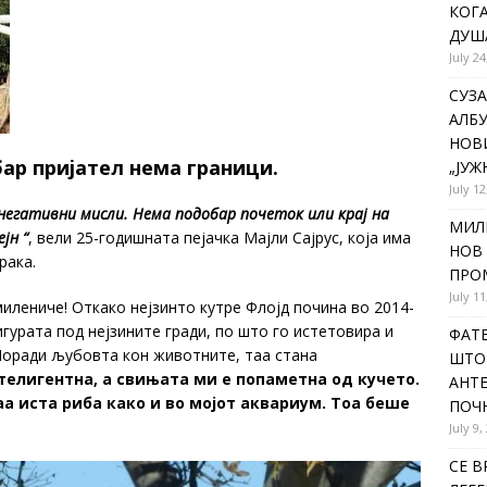
КОГА
ДУША
July 24
СУЗА
АЛБУ
НОВ
ар пријател нема граници.
„ЈУЖ
July 12
 негативни мисли. Нема подобар почеток или крај на
МИЛ
јн “
, вели 25-годишната пејачка Мајли Сајрус, која има
НОВ 
рака.
ПРОМ
July 11
милениче! Откако нејзинто кутре Флојд почина во 2014-
игурата под нејзините гради, по што го истетовира и
ФАТЕ
Поради љубовта кон животните, таа стана
ШТО 
телигентна, а свињата ми е попаметна од кучето.
АНТЕ
а иста риба како и во мојот аквариум. Тоа беше
ПОЧ
July 9,
СЕ В