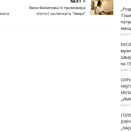
NEXT
Вики Филипова го промовира
„Род
зната
спотот за песната “Змија”
Тоше
патр
емоц
June 2
ЕКСК
музи
Швај
на Т
June 2
ОХР
НАЈ
МУЗИ
„ИМА
June 2
ГОЛ
ЈОВЧ
„НА