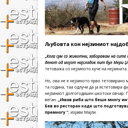
Љубовта кон нејзиниот најдоб
,,Кога сум со животни, заборавам на сите
денот од мојот најсладок пит бул Мери Џе
тетоважа со нејзиното куче на нејзината 
Но, ова не е нејзиното прво тетовирано 
та година, таа одлучи да ја истетовира ф
нејзиниот долгогодишен шкотски овчар. 
веган.
,,Имав риба што беше многу ин
Бев во ресторан каде што подготвува
премногу “
, изјави Мајли.