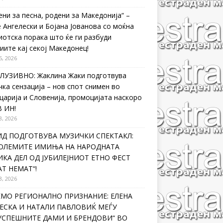
ени за песна, родени за Македонија“ –
 Ангелески и Бојана Јованова со моќна
иотска порака што ќе ги разбуди
иите кај секој Македонец!
5, 2026
ЛУЗИВНО: Жаклина Жаки подготвува
чка сензација – нов спот снимен во
царија и Словенија, промоцијата наскоро
В ИН!
3, 2026
ИД ПОДГОТВУВА МУЗИЧКИ СПЕКТАКЛ:
ГОЛЕМИТЕ ИМИЊА НА НАРОДНАТА
КА ДЕЛ ОД ЈУБИЛЕЈНИОТ ЕТНО ФЕСТ
Т НЕМАТ“!
3, 2026
ЕМО РЕГИОНАЛНО ПРИЗНАНИЕ: ЕЛЕНА
ЕСКА И НАТАЛИ ПАВЛОВИЌ МЕЃУ
ЈУСПЕШНИТЕ ДАМИ И БРЕНДОВИ“ ВО