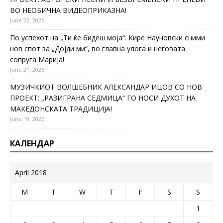
ВО НЕОБИЧНА ВИДЕОПРИКАЗНА!
June 22, 2026
По успехот на „Ти ќе бидеш моја“: Кире Науновски сними
нов спот за „Дојди ми“, во главна улога и неговата
сопруга Марија!
June 21, 2026
МУЗИЧКИОТ ВОЛШЕБНИК АЛЕКСАНДАР ИЦОВ СО НОВ
ПРОЕКТ: „РАЗИГРАНА СЕДМИЦА“ ГО НОСИ ДУХОТ НА
МАКЕДОНСКАТА ТРАДИЦИЈА!
June 19, 2026
КАЛЕНДАР
April 2018
M
T
W
T
F
S
S
1