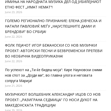
ИМИЊА НА НАРОДНАТА МУЗИКА ДЕЛ ОД ЈУБИЛЕЈНИОТ
ЕТНО ФЕСТ „ИМАТ НЕМАТ“!
June 23, 2026
ГОЛЕМО РЕГИОНАЛНО ПРИЗНАНИЕ: ЕЛЕНА ЈОВЧЕСКА И
НАТАЛИ ПАВЛОВИЌ МЕЃУ „НАЈУСПЕШНИТЕ ДАМИ И
БРЕНДОВИ“ ВО СРБИЈА!
June 22, 2026
ФОЛК ПЕЈАЧОТ ИГОР БЕЖАНОСКИ СО НОВ МУЗИЧКИ
ПРОЕКТ: АВТОРСКИ ПЕСНИ И БЕЗВРЕМЕНСКИ ПРЕПЕВИ
ВО НЕОБИЧНА ВИДЕОПРИКАЗНА!
June 22, 2026
По успехот на „Ти ќе бидеш моја“: Кире Науновски сними
нов спот за „Дојди ми“, во главна улога и неговата
сопруга Марија!
June 21, 2026
МУЗИЧКИОТ ВОЛШЕБНИК АЛЕКСАНДАР ИЦОВ СО НОВ
ПРОЕКТ: „РАЗИГРАНА СЕДМИЦА“ ГО НОСИ ДУХОТ НА
МАКЕДОНСКАТА ТРАДИЦИЈА!
June 19, 2026