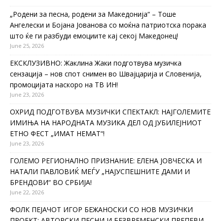
„Родени за песна, родени за Македонија“ – Тоше
Ангелески и Бојана Јованова со моќна патриотска порака
што ќе ги разбуди емоциите кај секој Македонец!
June 25, 2026
ЕКСКЛУЗИВНО: Жаклина Жаки подготвува музичка
сензација – нов спот снимен во Швајцарија и Словенија,
промоцијата наскоро на ТВ ИН!
June 23, 2026
ОХРИД ПОДГОТВУВА МУЗИЧКИ СПЕКТАКЛ: НАЈГОЛЕМИТЕ
ИМИЊА НА НАРОДНАТА МУЗИКА ДЕЛ ОД ЈУБИЛЕЈНИОТ
ЕТНО ФЕСТ „ИМАТ НЕМАТ“!
June 23, 2026
ГОЛЕМО РЕГИОНАЛНО ПРИЗНАНИЕ: ЕЛЕНА ЈОВЧЕСКА И
НАТАЛИ ПАВЛОВИЌ МЕЃУ „НАЈУСПЕШНИТЕ ДАМИ И
БРЕНДОВИ“ ВО СРБИЈА!
June 22, 2026
ФОЛК ПЕЈАЧОТ ИГОР БЕЖАНОСКИ СО НОВ МУЗИЧКИ
ПРОЕКТ: АВТОРСКИ ПЕСНИ И БЕЗВРЕМЕНСКИ ПРЕПЕВИ