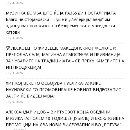
July 4, 2026
МУЗИЧКА БОМБА ШТО ЌЕ ЈА РАЗБУДИ НОСТАЛГИЈАТА:
Благојче Стојановски – Туше и „Империјал Бенд“ им
вдивнуваат нов живот на безвременските македонски
хитови!
July 3, 2026
🏆 ЛЕСКОЕЦ ГО ЖИВЕЕШЕ МАКЕДОНСКИОТ ФОЛКЛОР:
ПРЕПОЛНА САЛА, МАГИЧНА АТМОСФЕРА И ПРИЗНАНИЈА
ЗА ЧУВАРИТЕ НА ТРАДИЦИЈАТА – СÈ ПРЕКУ КАМЕРИТЕ НА
ИН ПРОДУКЦИЈА!
July 3, 2026
ХИТ КОЈ ВЕЌЕ ГО ОСВОЈУВА ПУБЛИКАТА: КИРЕ
НАУНОВСКИ ГО ПРОМОВИРАШЕ НОВИОТ ВИДЕОЗАПИС
ЗА „ТИ ЌЕ БИДЕШ МОЈА“
July 3, 2026
АЛЕКСАНДАР ИЦОВ – ВИРТУОЗОТ КОЈ ЈА ОБЕДИНИ
МУЗИКАТА: ГОЛЕМ 10-ГОДИШЕН ЈУБИЛЕЈ И ЕКСКЛУЗИВНА
ПРОМОЦИЈА НА ДВА НОВИ ВИДЕОЗАПИСИ ВО „РОГУЗА“