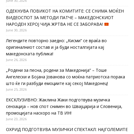
June 30, 2026
ОДЕКНУВА ПОВИКОТ НА КОМИТИТЕ: СЕ СНИМА МОЌЕН
ВИДЕОСПОТ ЗА МЕТОДИ ПАТЧЕ – МАКЕДОНСКИОТ
НАРОДЕН ХЕРОЈ ЧИЈА ЖРТВА НЕ СЕ ЗАБОРАВА!
June 30, 2026
Легендите повторно заедно: „Кисми“ се враќа во
оригиналниот состав и ја буди носталгијата кај
македонската публика!
June 26, 2026
„Родени за песна, родени за Македонија“ – Тоше
Ангелески и Бојана Јованова со моќна патриотска порака
што ќе ги разбуди емоциите кај секој Македонец!
June 25, 2026
ЕКСКЛУЗИВНО: Жаклина Жаки подготвува музичка
сензација – нов спот снимен во Швајцарија и Словенија,
промоцијата наскоро на ТВ ИН!
June 23, 2026
ОХРИД ПОДГОТВУВА МУЗИЧКИ СПЕКТАКЛ: НАЈГОЛЕМИТЕ