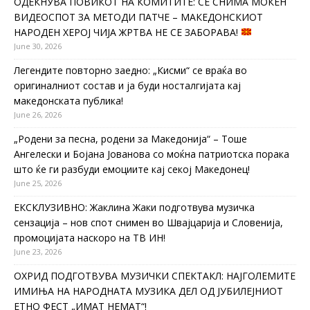
ОДЕКНУВА ПОВИКОТ НА КОМИТИТЕ: СЕ СНИМА МОЌЕН
ВИДЕОСПОТ ЗА МЕТОДИ ПАТЧЕ – МАКЕДОНСКИОТ
НАРОДЕН ХЕРОЈ ЧИЈА ЖРТВА НЕ СЕ ЗАБОРАВА!
June 30, 2026
Легендите повторно заедно: „Кисми“ се враќа во
оригиналниот состав и ја буди носталгијата кај
македонската публика!
June 26, 2026
„Родени за песна, родени за Македонија“ – Тоше
Ангелески и Бојана Јованова со моќна патриотска порака
што ќе ги разбуди емоциите кај секој Македонец!
June 25, 2026
ЕКСКЛУЗИВНО: Жаклина Жаки подготвува музичка
сензација – нов спот снимен во Швајцарија и Словенија,
промоцијата наскоро на ТВ ИН!
June 23, 2026
ОХРИД ПОДГОТВУВА МУЗИЧКИ СПЕКТАКЛ: НАЈГОЛЕМИТЕ
ИМИЊА НА НАРОДНАТА МУЗИКА ДЕЛ ОД ЈУБИЛЕЈНИОТ
ЕТНО ФЕСТ „ИМАТ НЕМАТ“!