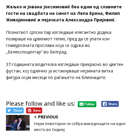
Жељко и Јована Јоксимовиќ беа едни од славните
гости на свадбата на синот на Лепа Брена, Филип
Живојиновиќ и пејачката Александра Пријовиќ.
Познатиот српски пар изгледаше елегантно додека
позираше на црвениот тепих, пред да се упати кон
гламурозната прослава која се одржа во
„Белекспоцентар“ во Белград.
37-годишната водителка изгледаше прекрасно во цветен
фустан, кој одлично ја истакнуваше нејзината витка
фигура осум месеци по раѓањето на близнаците.
Please follow and like us:
PREVIOUS
Наум повоторно ги собра македонците на едно
место во Сиднеј