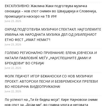
ЕКСКЛУЗИВНО: Жаклина Жаки подготвува музичка
сензација – нов спот снимен во Швајцарија и Словенија,
промоцијата наскоро на ТВ ИН!
June 23, 2026
ОХРИД ПОДГОТВУВА МУЗИЧКИ СПЕКТАКЛ: НАЈГОЛЕМИТЕ
ИМИЊА НА НАРОДНАТА МУЗИКА ДЕЛ ОД ЈУБИЛЕЈНИОТ
ЕТНО ФЕСТ „ИМАТ НЕМАТ“!
June 23, 2026
ГОЛЕМО РЕГИОНАЛНО ПРИЗНАНИЕ: ЕЛЕНА ЈОВЧЕСКА И
НАТАЛИ ПАВЛОВИЌ МЕЃУ „НАЈУСПЕШНИТЕ ДАМИ И
БРЕНДОВИ“ ВО СРБИЈА!
June 22, 2026
ФОЛК ПЕЈАЧОТ ИГОР БЕЖАНОСКИ СО НОВ МУЗИЧКИ
ПРОЕКТ: АВТОРСКИ ПЕСНИ И БЕЗВРЕМЕНСКИ ПРЕПЕВИ
ВО НЕОБИЧНА ВИДЕОПРИКАЗНА!
June 22, 2026
По успехот на „Ти ќе бидеш моја“: Кире Науновски сними
нов спот за „Дојди ми“, во главна улога и неговата