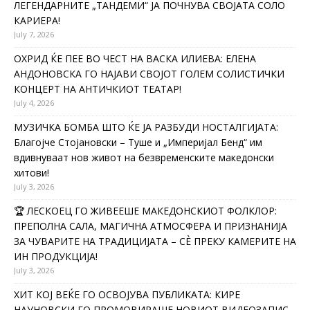
ЛЕГЕНДАРНИТЕ „ТАНДЕМИ“ ЈА ПОЧНУВА СВОЈАТА СОЛО
КАРИЕРА!
July 7, 2026
ОХРИД ЌЕ ПЕЕ ВО ЧЕСТ НА ВАСКА ИЛИЕВА: ЕЛЕНА
АНДОНОВСКА ГО НАЈАВИ СВОЈОТ ГОЛЕМ СОЛИСТИЧКИ
КОНЦЕРТ НА АНТИЧКИОТ ТЕАТАР!
July 4, 2026
МУЗИЧКА БОМБА ШТО ЌЕ ЈА РАЗБУДИ НОСТАЛГИЈАТА:
Благојче Стојановски – Туше и „Империјал Бенд“ им
вдивнуваат нов живот на безвременските македонски
хитови!
July 3, 2026
🏆 ЛЕСКОЕЦ ГО ЖИВЕЕШЕ МАКЕДОНСКИОТ ФОЛКЛОР:
ПРЕПОЛНА САЛА, МАГИЧНА АТМОСФЕРА И ПРИЗНАНИЈА
ЗА ЧУВАРИТЕ НА ТРАДИЦИЈАТА – СÈ ПРЕКУ КАМЕРИТЕ НА
ИН ПРОДУКЦИЈА!
July 3, 2026
ХИТ КОЈ ВЕЌЕ ГО ОСВОЈУВА ПУБЛИКАТА: КИРЕ
НАУНОВСКИ ГО ПРОМОВИРАШЕ НОВИОТ ВИДЕОЗАПИС