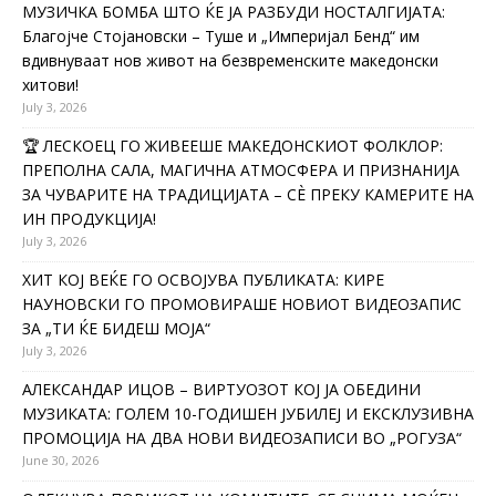
МУЗИЧКА БОМБА ШТО ЌЕ ЈА РАЗБУДИ НОСТАЛГИЈАТА:
Благојче Стојановски – Туше и „Империјал Бенд“ им
вдивнуваат нов живот на безвременските македонски
хитови!
July 3, 2026
🏆 ЛЕСКОЕЦ ГО ЖИВЕЕШЕ МАКЕДОНСКИОТ ФОЛКЛОР:
ПРЕПОЛНА САЛА, МАГИЧНА АТМОСФЕРА И ПРИЗНАНИЈА
ЗА ЧУВАРИТЕ НА ТРАДИЦИЈАТА – СÈ ПРЕКУ КАМЕРИТЕ НА
ИН ПРОДУКЦИЈА!
July 3, 2026
ХИТ КОЈ ВЕЌЕ ГО ОСВОЈУВА ПУБЛИКАТА: КИРЕ
НАУНОВСКИ ГО ПРОМОВИРАШЕ НОВИОТ ВИДЕОЗАПИС
ЗА „ТИ ЌЕ БИДЕШ МОЈА“
July 3, 2026
АЛЕКСАНДАР ИЦОВ – ВИРТУОЗОТ КОЈ ЈА ОБЕДИНИ
МУЗИКАТА: ГОЛЕМ 10-ГОДИШЕН ЈУБИЛЕЈ И ЕКСКЛУЗИВНА
ПРОМОЦИЈА НА ДВА НОВИ ВИДЕОЗАПИСИ ВО „РОГУЗА“
June 30, 2026