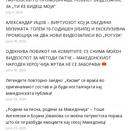
ЗА „ТИ ЌЕ БИДЕШ МОЈА“
July 3, 2026
АЛЕКСАНДАР ИЦОВ – ВИРТУОЗОТ КОЈ ЈА ОБЕДИНИ
МУЗИКАТА: ГОЛЕМ 10-ГОДИШЕН ЈУБИЛЕЈ И ЕКСКЛУЗИВНА
ПРОМОЦИЈА НА ДВА НОВИ ВИДЕОЗАПИСИ ВО „РОГУЗА“
June 30, 2026
ОДЕКНУВА ПОВИКОТ НА КОМИТИТЕ: СЕ СНИМА МОЌЕН
ВИДЕОСПОТ ЗА МЕТОДИ ПАТЧЕ – МАКЕДОНСКИОТ
НАРОДЕН ХЕРОЈ ЧИЈА ЖРТВА НЕ СЕ ЗАБОРАВА!
June 30, 2026
Легендите повторно заедно: „Кисми“ се враќа во
оригиналниот состав и ја буди носталгијата кај
македонската публика!
June 26, 2026
„Родени за песна, родени за Македонија“ – Тоше
Ангелески и Бојана Јованова со моќна патриотска порака
што ќе ги разбуди емоциите кај секој Македонец!
June 25, 2026