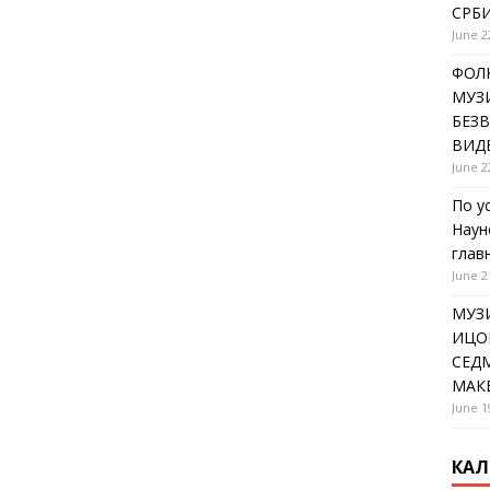
СРБИ
June 2
ФОЛК
МУЗИ
БЕЗ
ВИД
June 2
По у
Наун
глав
June 2
МУЗ
ИЦОВ
СЕДМ
МАК
June 1
КАЛ