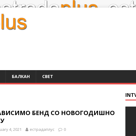
БАЛКАН
СВЕТ
INT
АВИСИМО БЕНД СО НОВОГОДИШНО
У
uary 4, 2021
естрадаплус
0