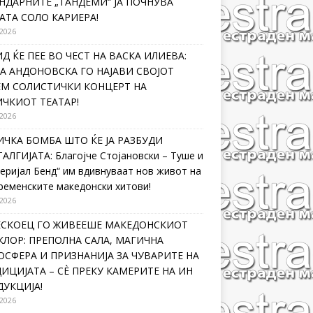
НДАРНИТЕ „ТАНДЕМИ“ ЈА ПОЧНУВА
АТА СОЛО КАРИЕРА!
 2026
Д ЌЕ ПЕЕ ВО ЧЕСТ НА ВАСКА ИЛИЕВА:
А АНДОНОВСКА ГО НАЈАВИ СВОЈОТ
ЕМ СОЛИСТИЧКИ КОНЦЕРТ НА
ЧКИОТ ТЕАТАР!
 2026
ЧКА БОМБА ШТО ЌЕ ЈА РАЗБУДИ
АЛГИЈАТА: Благојче Стојановски – Туше и
еријал Бенд“ им вдивнуваат нов живот на
ременските македонски хитови!
 2026
ЛЕСКОЕЦ ГО ЖИВЕЕШЕ МАКЕДОНСКИОТ
ЛОР: ПРЕПОЛНА САЛА, МАГИЧНА
СФЕРА И ПРИЗНАНИЈА ЗА ЧУВАРИТЕ НА
ИЦИЈАТА – СÈ ПРЕКУ КАМЕРИТЕ НА ИН
УКЦИЈА!
 2026