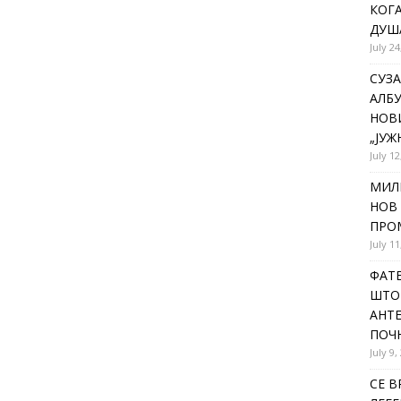
КОГА
ДУША
July 24
СУЗА
АЛБУ
НОВ
„ЈУЖ
July 12
МИЛ
НОВ 
ПРОМ
July 11
ФАТЕ
ШТО 
АНТЕ
ПОЧ
July 9,
СЕ В