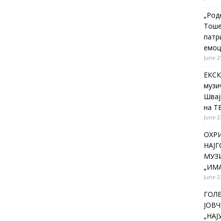
„Род
Тоше
патр
емоц
June 2
ЕКСК
музи
Швај
на Т
June 2
ОХР
НАЈ
МУЗИ
„ИМА
June 2
ГОЛ
ЈОВЧ
„НА