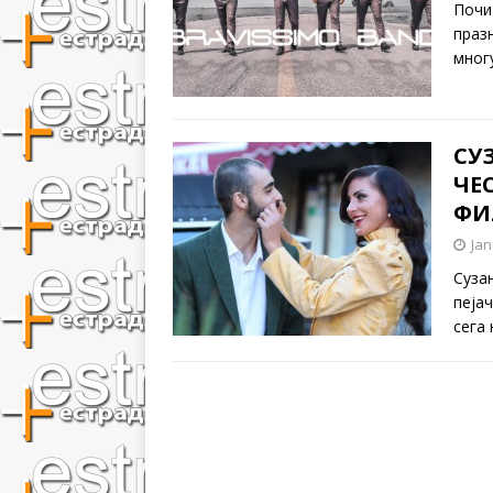
Почи
праз
мног
СУ
ЧЕ
ФИ
Jan
Суза
пејач
сега