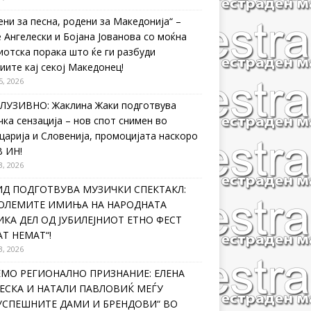
ени за песна, родени за Македонија“ –
 Ангелески и Бојана Јованова со моќна
иотска порака што ќе ги разбуди
иите кај секој Македонец!
5, 2026
ЛУЗИВНО: Жаклина Жаки подготвува
чка сензација – нов спот снимен во
царија и Словенија, промоцијата наскоро
В ИН!
3, 2026
ИД ПОДГОТВУВА МУЗИЧКИ СПЕКТАКЛ:
ГОЛЕМИТЕ ИМИЊА НА НАРОДНАТА
КА ДЕЛ ОД ЈУБИЛЕЈНИОТ ЕТНО ФЕСТ
Т НЕМАТ“!
3, 2026
ЕМО РЕГИОНАЛНО ПРИЗНАНИЕ: ЕЛЕНА
ЕСКА И НАТАЛИ ПАВЛОВИЌ МЕЃУ
ЈУСПЕШНИТЕ ДАМИ И БРЕНДОВИ“ ВО