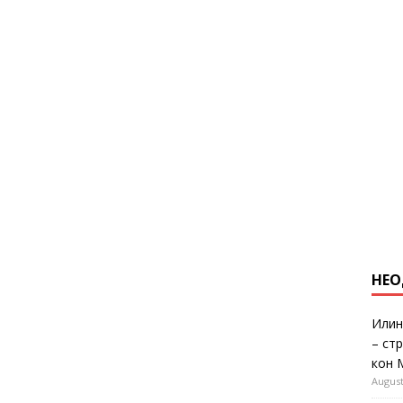
НЕО
Илин
– ст
кон 
August