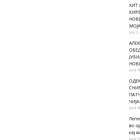
ХИТ 
КИР
НОВ
МОЈА
July 3,
АЛЕК
ОБЕ
ЈУБИ
НОВ
June 3
ОДЕ
СНИ
ПАТЧ
ЧИЈА
June 3
Леге
во о
кај 
June 2